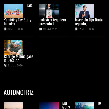
Lala
Yomi® y Toy Story
Industria tequilera
Inversión Fija Bruta
impulsa
presenta l
repunta,
30 JUL 2026
28 JUL 2026
21 JUL 2026
Rodrigo Molina gana
la Beca Ar
21 JUL 2026
AUTOMOTRIZ
MG
De
GO! y