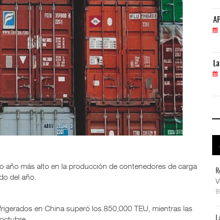
APM Terminals incrementa equipamiento para movi
AP
05 AGO 2026
La ATTRAPI licita red de telecomunicaciones par
La
06 AGO 2026
do año más alto en la producción de contenedores de carga
R
do del año.
V
refrigerados en China superó los 850,000 TEU, mientras las
 octubre.
L