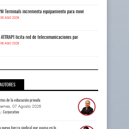
M Terminals incrementa equipamiento para movi
APM Terminals
05 AGO 2026
05 AGO 2026
 ATTRAPI licita red de telecomunicaciones par
La ATTRAPI lic
06 AGO 2026
06 AGO 2026
AUTORES
etos de la educación privada
iernes, 07 Agosto 2026
By
Corporativo
a nueva fuerza sindical que asoma en lo...