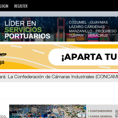
LOGIN
REGISTER
á
ada
: Más de 20 mil escuelas privadas atienden a más de ci