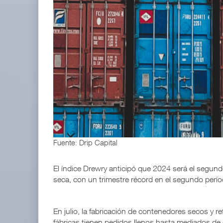
APM Terminals incrementa equipamiento para movi
05 AGO 2026
La ATTRAPI licita red de telecomunicaciones par
06 AGO 2026
Fuente: Drip Capital
El índice Drewry anticipó que 2024 será el segun
seca, con un trimestre récord en el segundo perío
En julio, la fabricación de contenedores secos y 
fábricas tienen pedidos llenos hasta mediados de