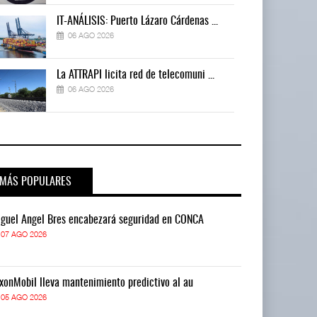
IT-ANÁLISIS: Puerto Lázaro Cárdenas ...
06 AGO 2026
La ATTRAPI licita red de telecomuni ...
06 AGO 2026
MÁS POPULARES
guel Ángel Bres encabezará seguridad en CONCA
Miguel Ángel 
07 AGO 2026
07 AGO 2026
xonMobil lleva mantenimiento predictivo al au
ExxonMobil lle
05 AGO 2026
05 AGO 2026