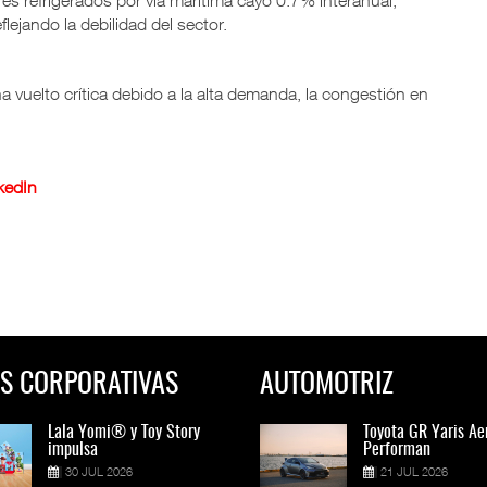
res refrigerados por vía marítima cayó 0.7% interanual,
ejando la debilidad del sector.
 vuelto crítica debido a la alta demanda, la congestión en
kedIn
S CORPORATIVAS
AUTOMOTRIZ
Lala Yomi® y Toy Story
Toyota GR Yaris Aero
Lala Yomi® y Toy St
Toyota GR Yaris Ae
impulsa
Performan
impulsa
Performan
30 JUL 2026
21 JUL 2026
30 JUL 2026
21 JUL 2026