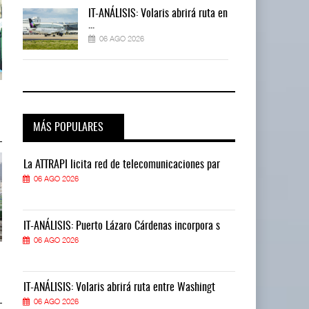
 en
IT-ANÁLISIS: Volaris abrirá ruta en
...
06 AGO 2026
TMAZ eleva 77% movimiento de
TMAZ eleva 77% movimiento de
carga suelta y s ...
carga suelta y s ...
05 AGO 2026
05 AGO 2026
MÁS POPULARES
La ATTRAPI licita red de telecomunicaciones par
La ATTRAPI lic
06 AGO 2026
06 AGO 2026
IT-ANÁLISIS: Puerto Lázaro Cárdenas incorpora s
IT-ANÁLISIS: P
06 AGO 2026
06 AGO 2026
EE.UU. plantea nuevas
EE.UU. plantea nuevas
restricciones para trip ...
restricciones para trip ...
05 AGO 2026
05 AGO 2026
IT-ANÁLISIS: Volaris abrirá ruta entre Washingt
IT-ANÁLISIS: V
06 AGO 2026
06 AGO 2026