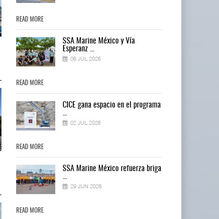
READ MORE
READ MORE
SSA Marine México y Vía
IT-ANÁLISIS: Puerto Lázaro
IT-ANÁLISIS: Puerto Lázaro
Esperanz ...
Cárdenas incorpora ...
Cárdenas incorpora ...
06 JUL 2026
06 AGO 2026
06 AGO 2026
READ MORE
READ MORE
ma
CICE gana espacio en el programa
...
02 JUL 2026
READ MORE
READ MORE
La ATTRAPI licita red de
La ATTRAPI licita red de
ga
SSA Marine México refuerza briga
telecomunicaciones p ...
telecomunicaciones p ...
...
06 AGO 2026
06 AGO 2026
29 JUN 2026
READ MORE
READ MORE