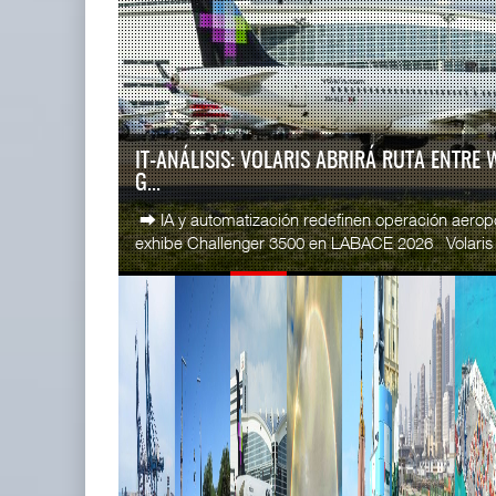
READ MORE
SSA Marin
IT-ANÁLISIS: Puerto Lázaro
Esperanz ..
Cárdenas incorpora ...
06 JUL 
06 AGO 2026
IT-ANÁLISIS: VOLARIS ABRIRÁ RUTA ENTRE
G...
READ MORE
⮕ IA y automatización redefinen operación aero
CICE gana
exhibe Challenger 3500 en LABACE 2026 Volaris a
...
02 JUL 
READ MORE
La ATTRAPI licita red de
SSA Marin
telecomunicaciones p ...
...
06 AGO 2026
29 JUN 
READ MORE