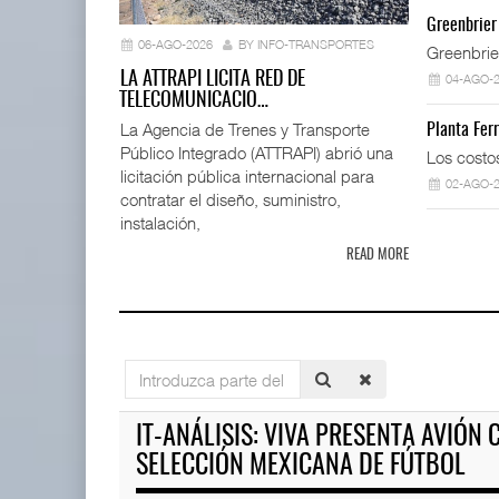
IT-ANÁLISI
Greenbrier
...
06-AGO-2026
BY INFO-TRANSPORTES
Greenbrie
06 AGO 
LA ATTRAPI LICITA RED DE
04-AGO-
TELECOMUNICACIO…
La Agencia de Trenes y Transporte
Planta Fer
Público Integrado (ATTRAPI) abrió una
TMAZ eleva 77% movimiento de
Los costo
carga suelta y s ...
licitación pública internacional para
02-AGO-
05 AGO 2026
contratar el diseño, suministro,
instalación,
READ MORE
La ATTRAPI licita red de tel
06 AGO 2026
IT-ANÁLISIS: Puerto Lázaro C
Introduzca
06 AGO 2026
parte
EE.UU. plantea nuevas
del
IT-ANÁLISIS: VIVA PRESENTA AVIÓN 
restricciones para trip ...
título
05 AGO 2026
SELECCIÓN MEXICANA DE FÚTBOL
IT-ANÁLISIS: Volaris abrirá r
06 AGO 2026