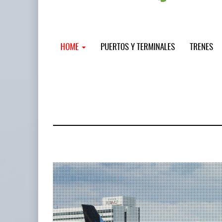
HOME
PUERTOS Y TERMINALES
TRENES
MSC incor
...
12 JUL 