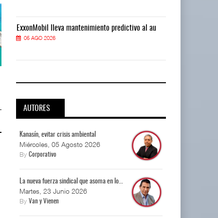
ExxonMobil lleva mantenimiento predictivo al au
ExxonMobil ll
05 AGO 2026
05 AGO 2026
APM Terminals incrementa
APM Terminals incrementa
equipamiento para mo ...
equipamiento para mo ...
05 AGO 2026
05 AGO 2026
AUTORES
Kanasín, evitar crisis ambiental
Miércoles, 05 Agosto 2026
By
Corporativo
La nueva fuerza sindical que asoma en lo...
Martes, 23 Junio 2026
By
Van y Vienen