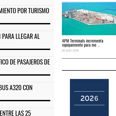
IMIENTO POR TURISMO
to predictivo al au
ExxonMobil lleva mantenimiento predictivo al au
05 AGO 2026
N PARA LLEGAR AL
APM Terminals incrementa
APM Terminals incrementa
equipamiento para mo ...
equipamiento para mo ...
05 AGO 2026
05 AGO 2026
FICO DE PASAJEROS DE
RBUS A320 CON
 ENTRE LAS 25