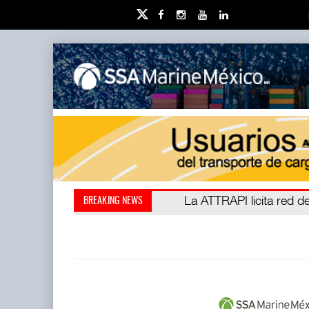
IT-ANÁLISIS: Puerto Láza
La ATTRAPI licita red de
BREAKING NEWS
(ATTRAPI) abrió