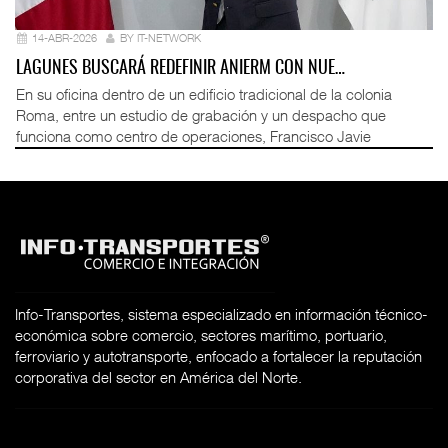
14-ABR-2026
BY IT-NETWORK
LAGUNES BUSCARÁ REDEFINIR ANIERM CON NUE…
En su oficina dentro de un edificio tradicional de la colonia
Roma, entre un estudio de grabación y un despacho que
funciona como centro de operaciones, Francisco Javie
Info-Transportes, sistema especializado en información técnico-
económica sobre comercio, sectores marítimo, portuario,
ferroviario y autotransporte, enfocado a fortalecer la reputación
corporativa del sector en América del Norte.