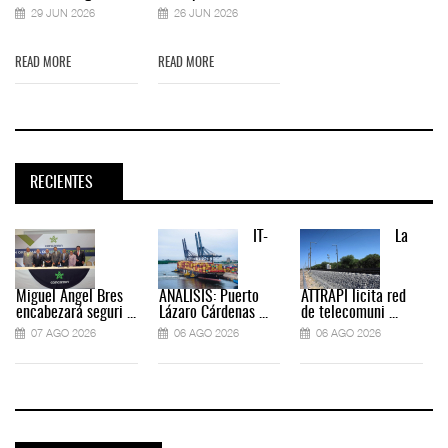
29 JUN 2026
26 JUN 2026
READ MORE
READ MORE
RECIENTES
IT-
La
Miguel Ángel Bres
ANÁLISIS: Puerto
ATTRAPI licita red
encabezará seguri ...
Lázaro Cárdenas ...
de telecomuni ...
07 AGO 2026
06 AGO 2026
06 AGO 2026