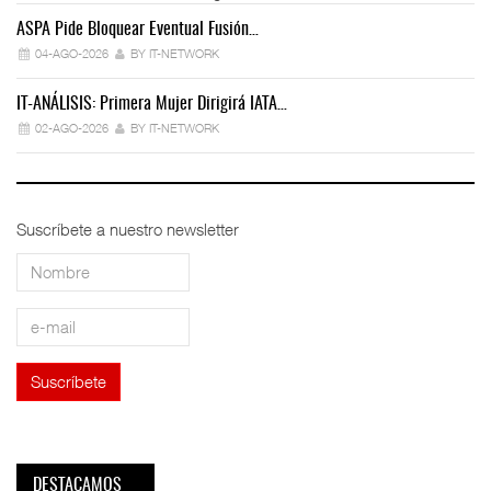
ASPA Pide Bloquear Eventual Fusión…
IT
04-AGO-2026
BY IT-NETWORK
IT-ANÁLISIS: Primera Mujer Dirigirá IATA…
IT
02-AGO-2026
BY IT-NETWORK
Suscríbete a nuestro newsletter
DESTACAMOS