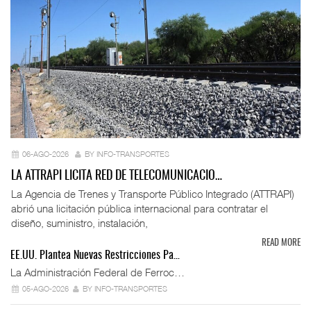
06-AGO-2026
BY INFO-TRANSPORTES
LA ATTRAPI LICITA RED DE TELECOMUNICACIO…
La Agencia de Trenes y Transporte Público Integrado (ATTRAPI)
abrió una licitación pública internacional para contratar el
diseño, suministro, instalación,
READ MORE
EE.UU. Plantea Nuevas Restricciones Pa…
La Administración Federal de Ferroc…
05-AGO-2026
BY INFO-TRANSPORTES