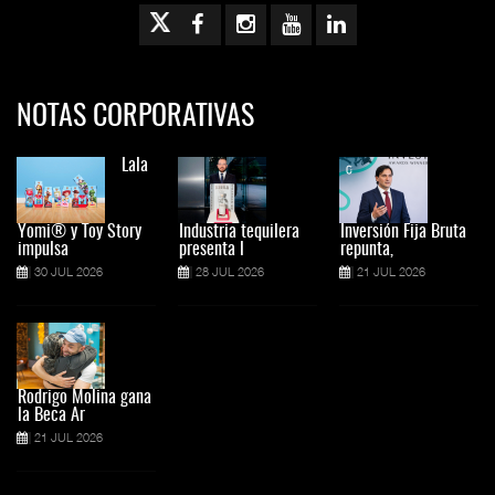
NOTAS CORPORATIVAS
Lala
Yomi® y Toy Story
Industria tequilera
Inversión Fija Bruta
impulsa
presenta l
repunta,
30 JUL 2026
28 JUL 2026
21 JUL 2026
Rodrigo Molina gana
la Beca Ar
21 JUL 2026