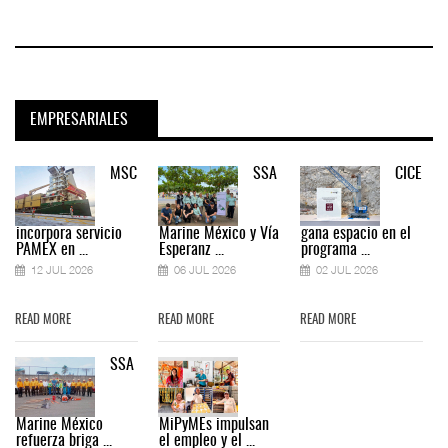
EMPRESARIALES
MSC
SSA
CICE
incorpora servicio
Marine México y Vía
gana espacio en el
PAMEX en ...
Esperanz ...
programa ...
12 JUL 2026
06 JUL 2026
02 JUL 2026
READ MORE
READ MORE
READ MORE
SSA
Marine México
MiPyMEs impulsan
refuerza briga ...
el empleo y el ...