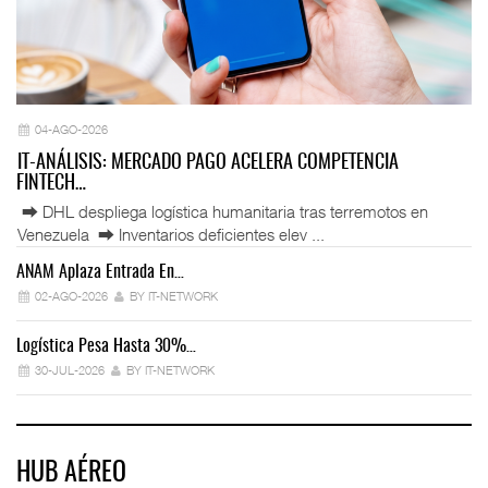
04-AGO-2026
IT-ANÁLISIS: MERCADO PAGO ACELERA COMPETENCIA
FINTECH…
⮕ DHL despliega logística humanitaria tras terremotos en
Venezuela ⮕ Inventarios deficientes elev ...
ANAM Aplaza Entrada En…
IT
02-AGO-2026
BY IT-NETWORK
Logística Pesa Hasta 30%…
Ex
30-JUL-2026
BY IT-NETWORK
HUB AÉREO