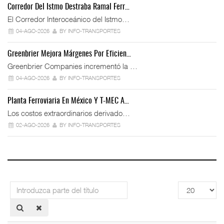
Corredor Del Istmo Destraba Ramal Ferr…
El Corredor Interoceánico del Istmo…
04-AGO-2026
BY INFO-TRANSPORTES
Greenbrier Mejora Márgenes Por Eficien…
Greenbrier Companies incrementó la …
04-AGO-2026
BY INFO-TRANSPORTES
Planta Ferroviaria En México Y T-MEC A…
Los costos extraordinarios derivado…
02-AGO-2026
BY INFO-TRANSPORTES
Introduzca
Cantidad
parte
a
del
mostrar
título