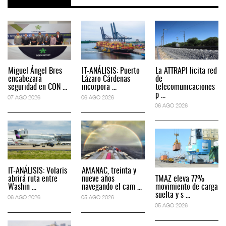
Miguel Ángel Bres
IT-ANÁLISIS: Puerto
La ATTRAPI licita red
encabezará
Lázaro Cárdenas
de
seguridad en CON ...
incorpora ...
telecomunicaciones
p ...
07 AGO 2026
06 AGO 2026
06 AGO 2026
IT-ANÁLISIS: Volaris
AMANAC, treinta y
abrirá ruta entre
nueve años
TMAZ eleva 77%
Washin ...
navegando el cam ...
movimiento de carga
suelta y s ...
06 AGO 2026
05 AGO 2026
05 AGO 2026