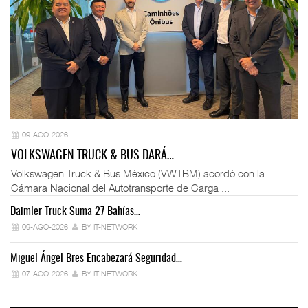
09-AGO-2026
VOLKSWAGEN TRUCK & BUS DARÁ…
Volkswagen Truck & Bus México (VWTBM) acordó con la
Cámara Nacional del Autotransporte de Carga ...
Daimler Truck Suma 27 Bahías…
Ex
09-AGO-2026
BY IT-NETWORK
Miguel Ángel Bres Encabezará Seguridad…
Co
07-AGO-2026
BY IT-NETWORK