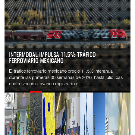
FLETES DE CONTENEDORES ROMPEN TRES SEMANAS
DE CAÍDAS: DREWRY...
El costo mundial del transporte marítimo de contenedores
subió 1% en la semana terminada el 7 de agosto, hasta
4,297 dólares por contenedor de 40 pies...