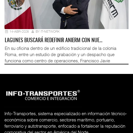
14-ABR-2026
BY IT-NETWORK
LAGUNES BUSCARÁ REDEFINIR ANIERM CON NUE…
En su oficina dentro de un edificio tradicional de la colonia
Roma, entre un estudio de grabación y un despacho que
funciona como centro de operaciones, Francisco Javie
Info-Transportes, sistema especializado en información técnico-
económica sobre comercio, sectores marítimo, portuario,
ferroviario y autotransporte, enfocado a fortalecer la reputación
corporativa del sector en América del Norte.