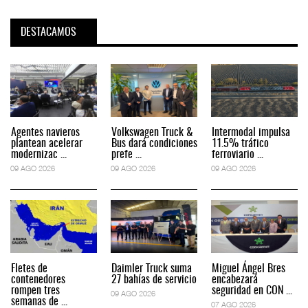
DESTACAMOS
Agentes navieros
Volkswagen Truck &
Intermodal impulsa
plantean acelerar
Bus dará condiciones
11.5% tráfico
modernizac ...
prefe ...
ferroviario ...
09 AGO 2026
09 AGO 2026
09 AGO 2026
Fletes de
Daimler Truck suma
Miguel Ángel Bres
contenedores
27 bahías de servicio
encabezará
rompen tres
seguridad en CON ...
09 AGO 2026
semanas de ...
07 AGO 2026