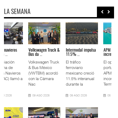
LA SEMANA
Agentes navieros
Volkswagen Truck &
Intermodal impulsa
plantean ...
Bus da ...
11.5% ...
La Asociación
Volkswagen Truck
El tráfico
Mexicana de
& Bus México
ferroviario
Agentes Navieros
(VWTBM) acordó
mexicano creció
(AMANAC) llamó a
con la Cámara
11.5% interanual
fortal
Nac
durante la
09 AGO 2026
09 AGO 2026
09 AGO 2026