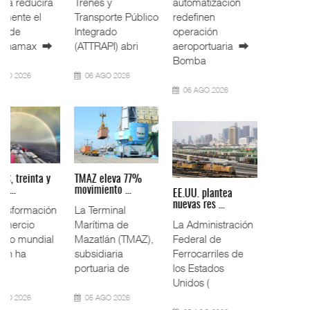
Panamá reducirá
Trenes y
automatización
nuevamente el
Transporte Público
redefinen
calado de
Integrado
operación
Neopanamax ⮕
(ATTRAPI) abri
aeroportuaria ⮕
Bomba
06 AGO 2026
06 AGO 2026
06 AGO 2026
AMANAC, treinta y
TMAZ eleva 77%
nueve a ...
movimiento ...
EE.UU. plantea
nuevas res ...
La transformación
La Terminal
del comercio
Marítima de
La Administración
marítimo mundial
Mazatlán (TMAZ),
Federal de
también ha
subsidiaria
Ferrocarriles de
redefin
portuaria de
los Estados
Unidos (
05 AGO 2026
05 AGO 2026