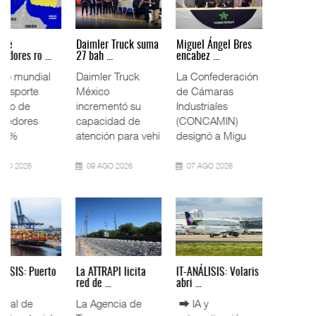
Fletes de
Daimler Truck suma
Miguel Ángel Bres
contenedores ro ...
27 bah ...
encabez ...
El costo mundial
Daimler Truck
La Confederación
del transporte
México
de Cámaras
marítimo de
incrementó su
Industriales
contenedores
capacidad de
(CONCAMIN)
subió 1%
atención para vehí
designó a Migu
09 AGO 2026
09 AGO 2026
07 AGO 2026
IT-ANÁLISIS: Puerto
La ATTRAPI licita
IT-ANÁLISIS: Volaris
Lázar ...
red de ...
abri ...
⮕ Canal de
La Agencia de
⮕ IA y