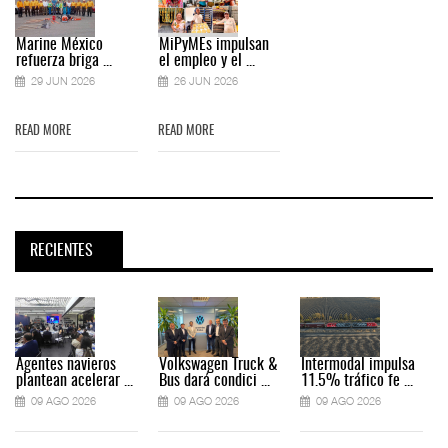
Marine México
MiPyMEs impulsan
refuerza briga ...
el empleo y el ...
29 JUN 2026
26 JUN 2026
READ MORE
READ MORE
RECIENTES
Agentes navieros
Volkswagen Truck &
Intermodal impulsa
plantean acelerar ...
Bus dará condici ...
11.5% tráfico fe ...
09 AGO 2026
09 AGO 2026
09 AGO 2026