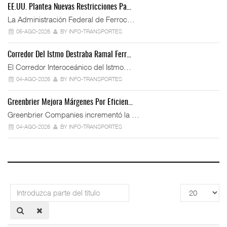
EE.UU. Plantea Nuevas Restricciones Pa…
La Administración Federal de Ferroc…
05-AGO-2026
BY INFO-TRANSPORTES
Corredor Del Istmo Destraba Ramal Ferr…
El Corredor Interoceánico del Istmo…
04-AGO-2026
BY INFO-TRANSPORTES
Greenbrier Mejora Márgenes Por Eficien…
Greenbrier Companies incrementó la …
04-AGO-2026
BY INFO-TRANSPORTES
Introduzca
Cantidad
parte
a
del
mostrar
título