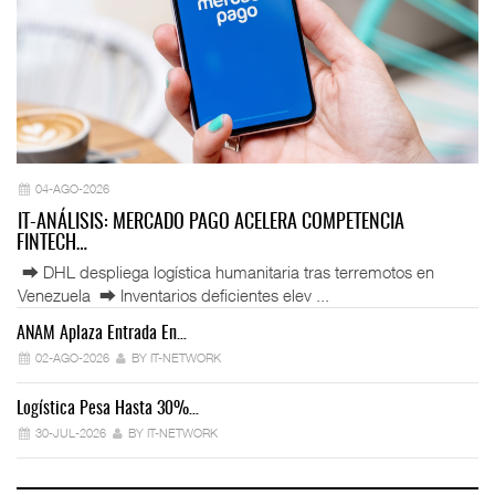
04-AGO-2026
IT-ANÁLISIS: MERCADO PAGO ACELERA COMPETENCIA
FINTECH…
⮕ DHL despliega logística humanitaria tras terremotos en
Venezuela ⮕ Inventarios deficientes elev ...
ANAM Aplaza Entrada En…
IT
02-AGO-2026
BY IT-NETWORK
Logística Pesa Hasta 30%…
Ex
30-JUL-2026
BY IT-NETWORK