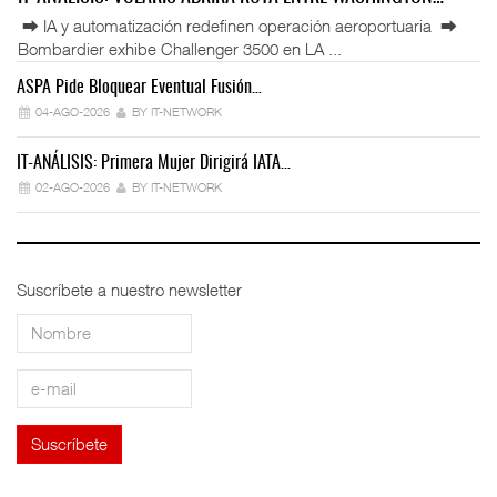
⮕ IA y automatización redefinen operación aeroportuaria ⮕
Bombardier exhibe Challenger 3500 en LA ...
ASPA Pide Bloquear Eventual Fusión…
IT
04-AGO-2026
BY IT-NETWORK
IT-ANÁLISIS: Primera Mujer Dirigirá IATA…
IT
02-AGO-2026
BY IT-NETWORK
Suscríbete a nuestro newsletter