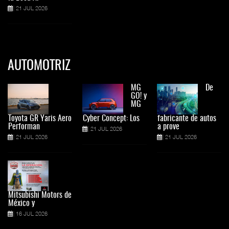
21 JUL 2026
AUTOMOTRIZ
MG
De
GO! y
MG
Toyota GR Yaris Aero
Cyber Concept: Los
fabricante de autos
Performan
a prove
21 JUL 2026
21 JUL 2026
21 JUL 2026
Mitsubishi Motors de
México y
16 JUL 2026