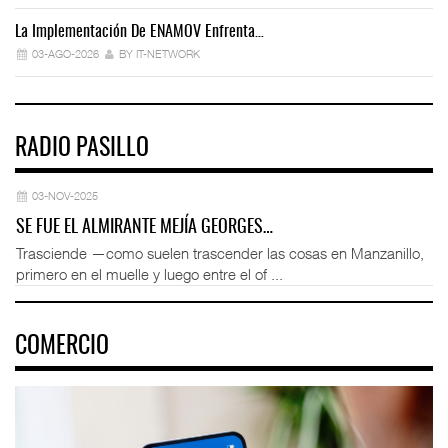
La Implementación De ENAMOV Enfrenta…
Dé
03-AGO-2026
BY IT-NETWORK
RADIO PASILLO
03-NOV-2025
SE FUE EL ALMIRANTE MEJÍA GEORGES…
Trasciende —como suelen trascender las cosas en Manzanillo,
primero en el muelle y luego entre el of ...
COMERCIO