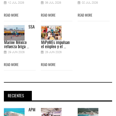
12 JUL 2026
06 JUL 2026
02 JUL 2026
READ MORE
READ MORE
READ MORE
SSA
Marine México
MiPyMEs impulsan
refuerza briga ...
el empleo y el ...
29 JUN 2026
26 JUN 2026
READ MORE
READ MORE
RECIENTES
APM