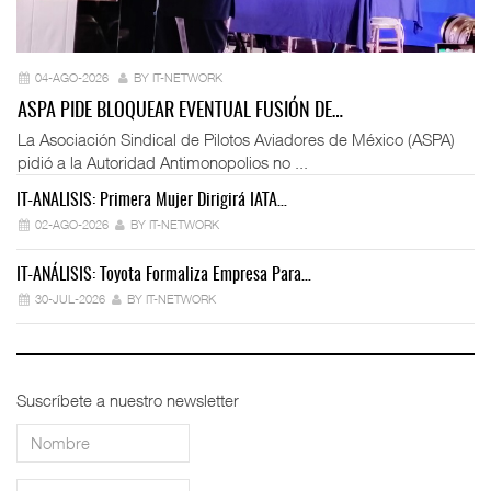
04-AGO-2026
BY IT-NETWORK
ASPA PIDE BLOQUEAR EVENTUAL FUSIÓN DE…
La Asociación Sindical de Pilotos Aviadores de México (ASPA)
pidió a la Autoridad Antimonopolios no ...
IT-ANÁLISIS: Primera Mujer Dirigirá IATA…
IT
02-AGO-2026
BY IT-NETWORK
IT-ANÁLISIS: Toyota Formaliza Empresa Para…
IT
30-JUL-2026
BY IT-NETWORK
Suscríbete a nuestro newsletter