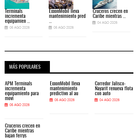
Terminals
ExxonMobil lleva
Cruceros crecen en
incrementa
mantenimiento pred
Caribe mientras ...
equipamien ...
...
04 AGO 2026
05 AGO 2026
05 AGO 2026
MÁS POPULARES
APM Terminals
ExxonMobil lleva
Corredor Jalisco-
incrementa
mantenimiento
Nayarit renueva flota
equipamiento para
predictivo al au
con auto
movi
05 AGO 2026
04 AGO 2026
05 AGO 2026
Cruceros crecen en
Caribe mientras
bajan ferrys