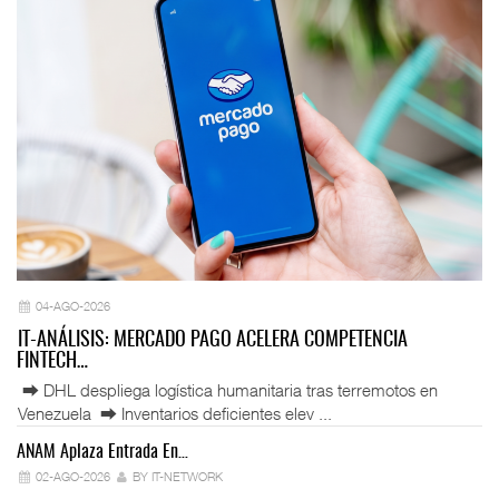
04-AGO-2026
IT-ANÁLISIS: MERCADO PAGO ACELERA COMPETENCIA
FINTECH…
⮕ DHL despliega logística humanitaria tras terremotos en
Venezuela ⮕ Inventarios deficientes elev ...
ANAM Aplaza Entrada En…
IT
02-AGO-2026
BY IT-NETWORK