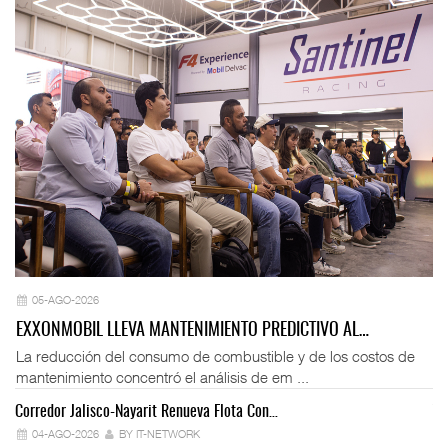
05-AGO-2026
EXXONMOBIL LLEVA MANTENIMIENTO PREDICTIVO AL…
La reducción del consumo de combustible y de los costos de
mantenimiento concentró el análisis de em ...
Corredor Jalisco-Nayarit Renueva Flota Con…
Tr
04-AGO-2026
BY IT-NETWORK