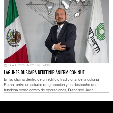
14-ABR-2026
BY IT-NETWORK
LAGUNES BUSCARÁ REDEFINIR ANIERM CON NUE…
En su oficina dentro de un edificio tradicional de la colonia
Roma, entre un estudio de grabación y un despacho que
funciona como centro de operaciones, Francisco Javie