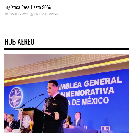
Logística Pesa Hasta 30%…
Ex
30-JUL-2026
BY IT-NETWORK
HUB AÉREO