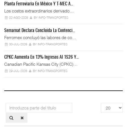
Planta Ferroviaria En México Y T-MEC A…
Los costos extraordinarios derivado…
02-AGO-2026
BY INFO-TRANSPORTES
Semarnat Declara Concluida La Contenci…
Ferromex concluyó las labores de co…
30-JUL-2026
BY INFO-TRANSPORTES
CPKC Aumenta En 13% Ingresos Al 1S26 Y…
Canadian Pacific Kansas City (CPKC)…
29-JUL-2026
BY INFO-TRANSPORTES
Introduzca
Cantidad
parte
a
del
mostrar
título