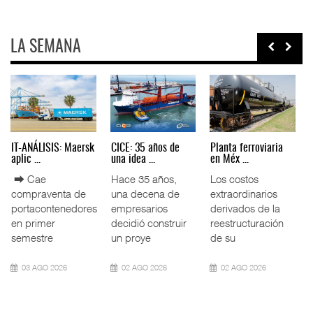
LA SEMANA
AMANAC, treinta y
TMAZ eleva 77%
EE.UU. plantea
nueve a ...
movimiento ...
nuevas res ...
La transformación
La Terminal
La Administración
del comercio
Marítima de
Federal de
marítimo mundial
Mazatlán (TMAZ),
Ferrocarriles de
también ha
subsidiaria
los Estados
redefin
portuaria de
Unidos (
05 AGO 2026
05 AGO 2026
05 AGO 2026