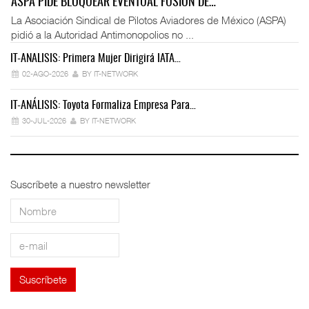
ASPA PIDE BLOQUEAR EVENTUAL FUSIÓN DE…
La Asociación Sindical de Pilotos Aviadores de México (ASPA)
pidió a la Autoridad Antimonopolios no ...
IT-ANÁLISIS: Primera Mujer Dirigirá IATA…
IT
02-AGO-2026
BY IT-NETWORK
IT-ANÁLISIS: Toyota Formaliza Empresa Para…
IT
30-JUL-2026
BY IT-NETWORK
Suscríbete a nuestro newsletter