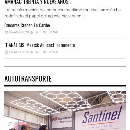
AMANAC, TREINTA Y NUEVE AÑOS…
La transformación del comercio marítimo mundial también ha
redefinido el papel del agente naviero en ...
Cruceros Crecen En Caribe…
04-AGO-2026
BY IT-NETWORK
IT-ANÁLISIS: Maersk Aplicará Incremento…
03-AGO-2026
BY IT-NETWORK
AUTOTRANSPORTE