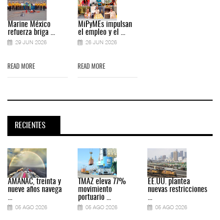
Marine México
MiPyMEs impulsan
refuerza briga ...
el empleo y el ...
29 JUN 2026
26 JUN 2026
READ MORE
READ MORE
RECIENTES
AMANAC, treinta y
TMAZ eleva 77%
EE.UU. plantea
nueve años navega
movimiento
nuevas restricciones
...
portuario ...
...
.
05 AGO 2026
05 AGO 2026
05 AGO 2026