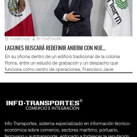
14-ABR-2026
BY IT-NETWORK
LAGUNES BUSCARÁ REDEFINIR ANIERM CON NUE…
En su oficina dentro de un edificio tradicional de la colonia
Roma, entre un estudio de grabación y un despacho que
funciona como centro de operaciones, Francisco Javie
Info-Transportes, sistema especializado en información técnico-
económica sobre comercio, sectores marítimo, portuario,
ferroviario y autotransporte, enfocado a fortalecer la reputación