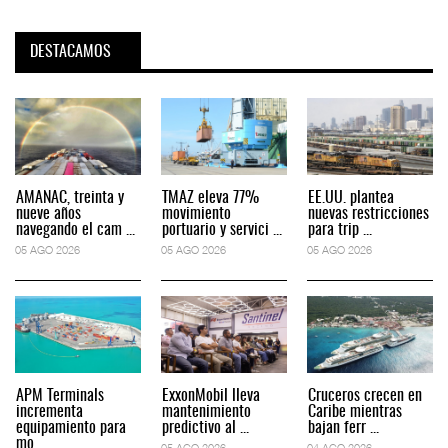
DESTACAMOS
AMANAC, treinta y
TMAZ eleva 77%
EE.UU. plantea
nueve años
movimiento
nuevas restricciones
navegando el cam ...
portuario y servici ...
para trip ...
05 AGO 2026
05 AGO 2026
05 AGO 2026
APM Terminals
ExxonMobil lleva
Cruceros crecen en
incrementa
mantenimiento
Caribe mientras
equipamiento para
predictivo al ...
bajan ferr ...
mo ...
05 AGO 2026
04 AGO 2026