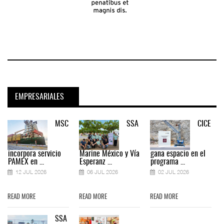
EMPRESARIALES
MSC
SSA
CICE
incorpora servicio
Marine México y Vía
gana espacio en el
PAMEX en ...
Esperanz ...
programa ...
12 JUL 2026
06 JUL 2026
02 JUL 2026
READ MORE
READ MORE
READ MORE
SSA