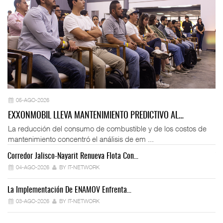
05-AGO-2026
EXXONMOBIL LLEVA MANTENIMIENTO PREDICTIVO AL…
La reducción del consumo de combustible y de los costos de
mantenimiento concentró el análisis de em ...
Corredor Jalisco-Nayarit Renueva Flota Con…
Tr
04-AGO-2026
BY IT-NETWORK
La Implementación De ENAMOV Enfrenta…
Dé
03-AGO-2026
BY IT-NETWORK