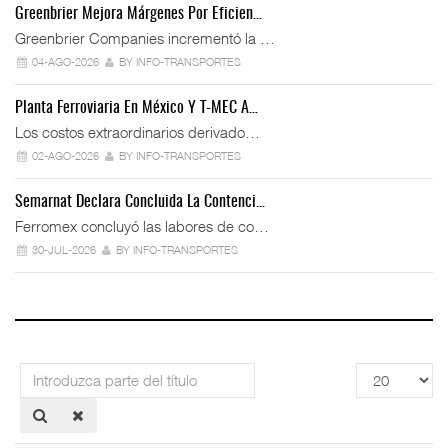
Greenbrier Mejora Márgenes Por Eficien…
Greenbrier Companies incrementó la …
04-AGO-2026
BY INFO-TRANSPORTES
Planta Ferroviaria En México Y T-MEC A…
Los costos extraordinarios derivado…
02-AGO-2026
BY INFO-TRANSPORTES
Semarnat Declara Concluida La Contenci…
Ferromex concluyó las labores de co…
30-JUL-2026
BY INFO-TRANSPORTES
Introduzca
Cantidad
parte
a
del
mostrar
título