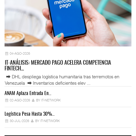
04-AGO-2026
IT-ANÁLISIS: MERCADO PAGO ACELERA COMPETENCIA
FINTECH…
⮕ DHL despliega logística humanitaria tras terremotos en
Venezuela ⮕ Inventarios deficientes elev ...
ANAM Aplaza Entrada En…
IT
02-AGO-2026
BY IT-NETWORK
Logística Pesa Hasta 30%…
Ex
30-JUL-2026
BY IT-NETWORK