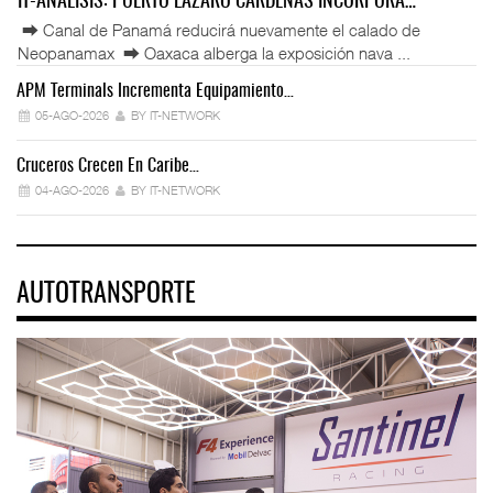
IT-ANÁLISIS: PUERTO LÁZARO CÁRDENAS INCORPORA…
⮕ Canal de Panamá reducirá nuevamente el calado de
Neopanamax ⮕ Oaxaca alberga la exposición nava ...
APM Terminals Incrementa Equipamiento…
05-AGO-2026
BY IT-NETWORK
Cruceros Crecen En Caribe…
04-AGO-2026
BY IT-NETWORK
AUTOTRANSPORTE