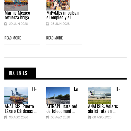
Marine México
MiPyMEs impulsan
refuerza briga ...
el empleo y el ...
29 JUN 2026
26 JUN 2026
READ MORE
READ MORE
RECIENTES
IT-
La
IT-
ANÁLISIS: Puerto
ATTRAPI licita red
ANÁLISIS: Volaris
Lázaro Cárdenas ...
de telecomuni ...
abrirá ruta en ...
06 AGO 2026
06 AGO 2026
06 AGO 2026