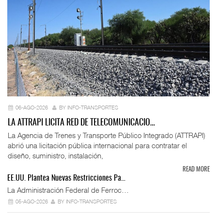
06-AGO-2026
BY INFO-TRANSPORTES
LA ATTRAPI LICITA RED DE TELECOMUNICACIO…
La Agencia de Trenes y Transporte Público Integrado (ATTRAPI)
abrió una licitación pública internacional para contratar el
diseño, suministro, instalación,
READ MORE
EE.UU. Plantea Nuevas Restricciones Pa…
La Administración Federal de Ferroc…
05-AGO-2026
BY INFO-TRANSPORTES