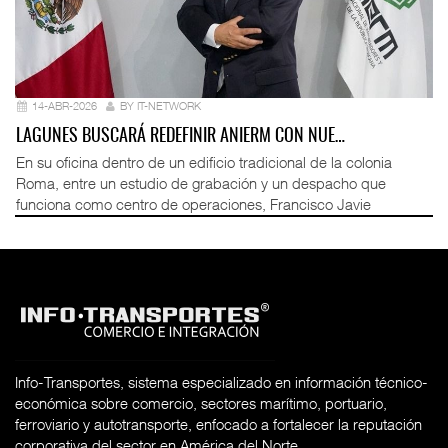
14-ABR-2026
BY IT-NETWORK
LAGUNES BUSCARÁ REDEFINIR ANIERM CON NUE…
En su oficina dentro de un edificio tradicional de la colonia
Roma, entre un estudio de grabación y un despacho que
funciona como centro de operaciones, Francisco Javie
Info-Transportes, sistema especializado en información técnico-
económica sobre comercio, sectores marítimo, portuario,
ferroviario y autotransporte, enfocado a fortalecer la reputación
corporativa del sector en América del Norte.