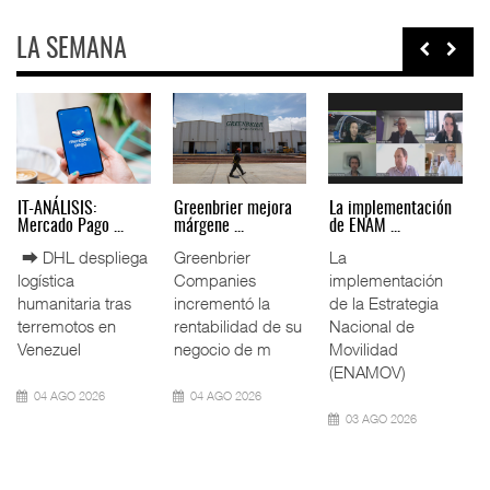
LA SEMANA
IT-ANÁLISIS: Puerto
La ATTRAPI licita
IT-ANÁLISIS: Volaris
Lázar ...
red de ...
abri ...
⮕ Canal de
La Agencia de
⮕ IA y
Panamá reducirá
Trenes y
automatización
nuevamente el
Transporte Público
redefinen
calado de
Integrado
operación
Neopanamax ⮕
(ATTRAPI) abri
aeroportuaria ⮕
Bomba
06 AGO 2026
06 AGO 2026
06 AGO 2026