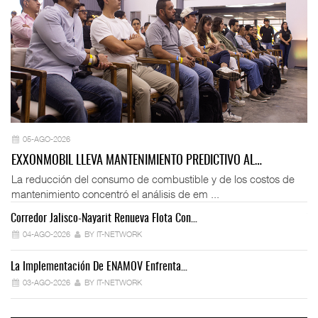
05-AGO-2026
EXXONMOBIL LLEVA MANTENIMIENTO PREDICTIVO AL…
La reducción del consumo de combustible y de los costos de
mantenimiento concentró el análisis de em ...
Corredor Jalisco-Nayarit Renueva Flota Con…
Tr
04-AGO-2026
BY IT-NETWORK
La Implementación De ENAMOV Enfrenta…
Dé
03-AGO-2026
BY IT-NETWORK