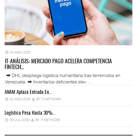
04-AGO-2026
IT-ANÁLISIS: MERCADO PAGO ACELERA COMPETENCIA
FINTECH…
⮕ DHL despliega logística humanitaria tras terremotos en
Venezuela ⮕ Inventarios deficientes elev ...
ANAM Aplaza Entrada En…
IT
02-AGO-2026
BY IT-NETWORK
Logística Pesa Hasta 30%…
Ex
30-JUL-2026
BY IT-NETWORK