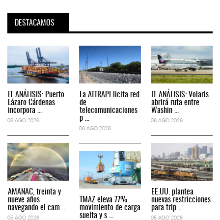
DESTACAMOS
IT-ANÁLISIS: Puerto
La ATTRAPI licita red
IT-ANÁLISIS: Volaris
Lázaro Cárdenas
de
abrirá ruta entre
incorpora ...
telecomunicaciones
Washin ...
p ...
06 AGO 2026
06 AGO 2026
06 AGO 2026
AMANAC, treinta y
EE.UU. plantea
nueve años
TMAZ eleva 77%
nuevas restricciones
navegando el cam ...
movimiento de carga
para trip ...
suelta y s ...
05 AGO 2026
05 AGO 2026