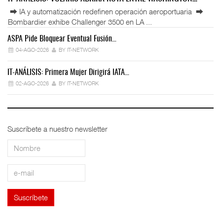
⮕ IA y automatización redefinen operación aeroportuaria ⮕
Bombardier exhibe Challenger 3500 en LA ...
ASPA Pide Bloquear Eventual Fusión…
IT
04-AGO-2026
BY IT-NETWORK
IT-ANÁLISIS: Primera Mujer Dirigirá IATA…
IT
02-AGO-2026
BY IT-NETWORK
Suscríbete a nuestro newsletter