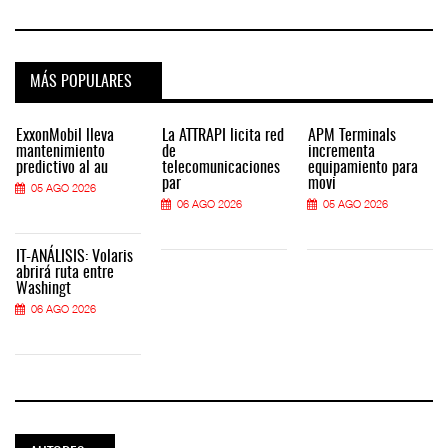
MÁS POPULARES
ExxonMobil lleva
La ATTRAPI licita red
APM Terminals
mantenimiento
de
incrementa
predictivo al au
telecomunicaciones
equipamiento para
par
movi
05 AGO 2026
06 AGO 2026
05 AGO 2026
IT-ANÁLISIS: Volaris
abrirá ruta entre
Washingt
06 AGO 2026