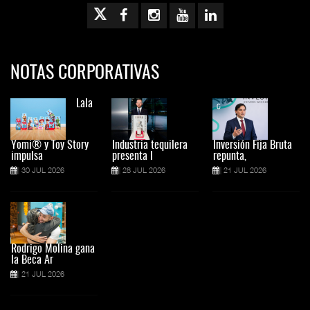
NOTAS CORPORATIVAS
Lala
Yomi® y Toy Story
Industria tequilera
Inversión Fija Bruta
impulsa
presenta l
repunta,
30 JUL 2026
28 JUL 2026
21 JUL 2026
Rodrigo Molina gana
la Beca Ar
21 JUL 2026