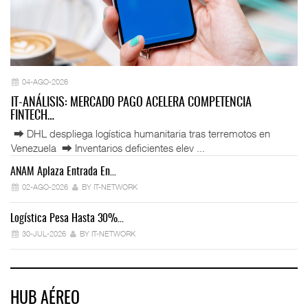
04-AGO-2026
IT-ANÁLISIS: MERCADO PAGO ACELERA COMPETENCIA
FINTECH…
⮕ DHL despliega logística humanitaria tras terremotos en
Venezuela ⮕ Inventarios deficientes elev ...
ANAM Aplaza Entrada En…
IT
02-AGO-2026
BY IT-NETWORK
Logística Pesa Hasta 30%…
Ex
30-JUL-2026
BY IT-NETWORK
HUB AÉREO