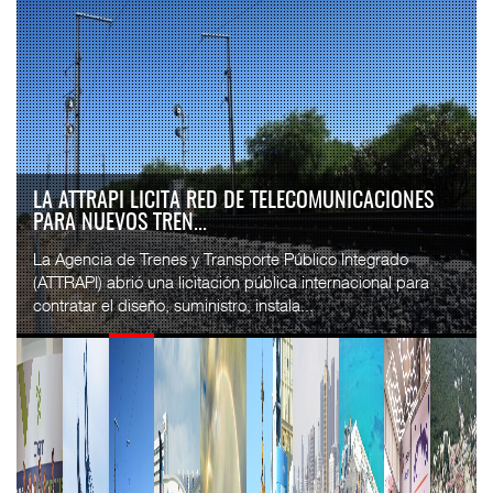
IT-ANÁLISIS: VOLARIS ABRIRÁ RUTA ENTRE
WASHINGTON DULLES Y G...
⮕ IA y automatización redefinen operación aeroportuaria
⮕ Bombardier exhibe Challenger 3500 en LABACE 2026
Volaris anunció una nueva ru...