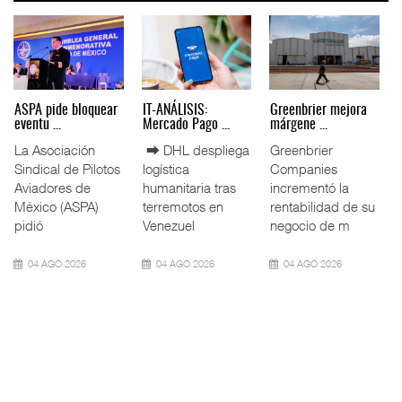
Miguel Ángel Bres
IT-ANÁLISIS: Puerto
La ATTRAPI licita
encabez ...
Lázar ...
red de ...
La Confederación
⮕ Canal de
La Agencia de
de Cámaras
Panamá reducirá
Trenes y
Industriales
nuevamente el
Transporte Público
(CONCAMIN)
calado de
Integrado
designó a Migu
Neopanamax ⮕
(ATTRAPI) abri
07 AGO 2026
06 AGO 2026
06 AGO 2026
IT-ANÁLISIS: Volaris
AMANAC, treinta y
TMAZ eleva 77%