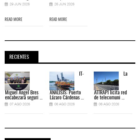
29 JUN 2026
26 JUN 2026
READ MORE
READ MORE
RECIENTES
IT-
La
Miguel Ángel Bres
ANÁLISIS: Puerto
ATTRAPI licita red
encabezará seguri ...
Lázaro Cárdenas ...
de telecomuni ...
07 AGO 2026
06 AGO 2026
06 AGO 2026