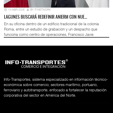
14-ABR-2026
BY IT-NETWORK
LAGUNES BUSCARÁ REDEFINIR ANIERM CON NUE…
En su oficina dentro de un edificio tradicional de la colonia
Roma, entre un estudio de grabación y un despacho que
funciona como centro de operaciones, Francisco Javie
Info-Transportes, sistema especializado en información técnico-
económica sobre comercio, sectores marítimo, portuario,
ferroviario y autotransporte, enfocado a fortalecer la reputación
corporativa del sector en América del Norte.