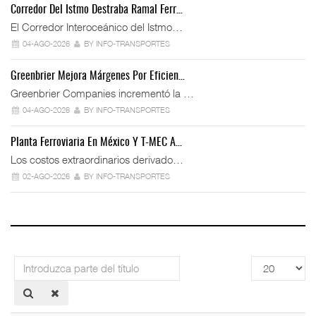
Corredor Del Istmo Destraba Ramal Ferr…
El Corredor Interoceánico del Istmo…
04-AGO-2026
BY INFO-TRANSPORTES
Greenbrier Mejora Márgenes Por Eficien…
Greenbrier Companies incrementó la …
04-AGO-2026
BY INFO-TRANSPORTES
Planta Ferroviaria En México Y T-MEC A…
Los costos extraordinarios derivado…
02-AGO-2026
BY INFO-TRANSPORTES
Introduzca
Cantidad
parte
a
del
mostrar
título