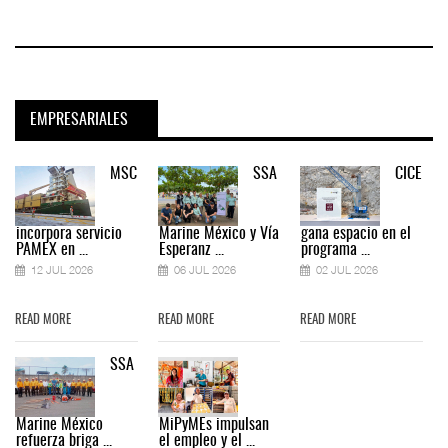
EMPRESARIALES
MSC
SSA
CICE
incorpora servicio
Marine México y Vía
gana espacio en el
PAMEX en ...
Esperanz ...
programa ...
12 JUL 2026
06 JUL 2026
02 JUL 2026
READ MORE
READ MORE
READ MORE
SSA
Marine México
MiPyMEs impulsan
refuerza briga ...
el empleo y el ...