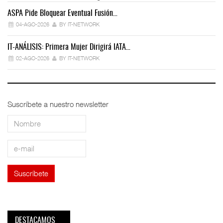
ASPA Pide Bloquear Eventual Fusión…
IT
04-AGO-2026
BY IT-NETWORK
IT-ANÁLISIS: Primera Mujer Dirigirá IATA…
IT
02-AGO-2026
BY IT-NETWORK
Suscríbete a nuestro newsletter
DESTACAMOS