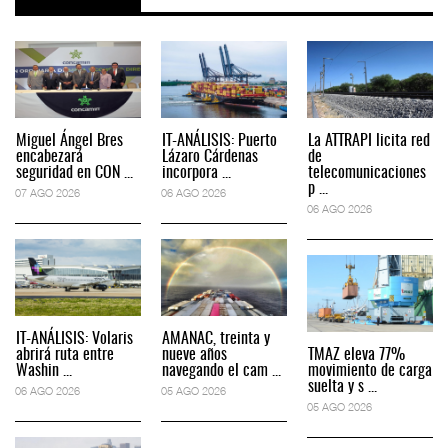
Miguel Ángel Bres
IT-ANÁLISIS: Puerto
La ATTRAPI licita red
encabezará
Lázaro Cárdenas
de
seguridad en CON ...
incorpora ...
telecomunicaciones
p ...
07 AGO 2026
06 AGO 2026
06 AGO 2026
IT-ANÁLISIS: Volaris
AMANAC, treinta y
abrirá ruta entre
nueve años
TMAZ eleva 77%
Washin ...
navegando el cam ...
movimiento de carga
suelta y s ...
06 AGO 2026
05 AGO 2026
05 AGO 2026