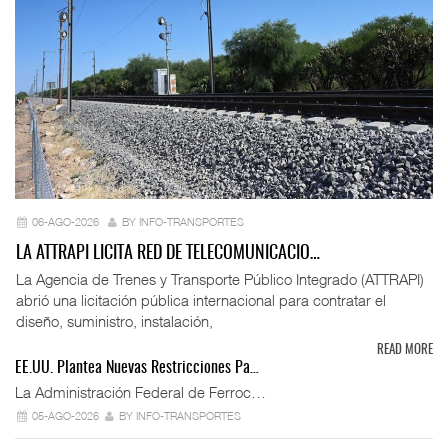
06-AGO-2026
BY INFO-TRANSPORTES
LA ATTRAPI LICITA RED DE TELECOMUNICACIO…
La Agencia de Trenes y Transporte Público Integrado (ATTRAPI)
abrió una licitación pública internacional para contratar el
diseño, suministro, instalación,
READ MORE
EE.UU. Plantea Nuevas Restricciones Pa…
La Administración Federal de Ferroc…
05-AGO-2026
BY INFO-TRANSPORTES