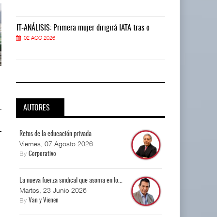
IT-ANÁLISIS: Primera mujer dirigirá IATA tras o
IT-ANÁLISIS: P
02 AGO 2026
02 AGO 2026
EE.UU. plantea nuevas
EE.UU. plantea nuevas
restricciones para trip ...
restricciones para trip ...
05 AGO 2026
05 AGO 2026
AUTORES
Retos de la educación privada
Viernes, 07 Agosto 2026
By
Corporativo
La nueva fuerza sindical que asoma en lo...
Martes, 23 Junio 2026
By
Van y Vienen