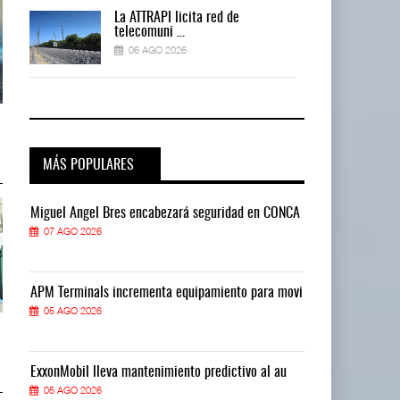
La ATTRAPI licita red de
telecomuni ...
06 AGO 2026
AMANAC, treinta y nueve años
AMANAC, treinta y nueve años
navegando el cam ...
navegando el cam ...
05 AGO 2026
05 AGO 2026
MÁS POPULARES
CA
Miguel Ángel Bres encabezará seguridad en CONCA
Miguel Ángel 
07 AGO 2026
07 AGO 2026
vi
APM Terminals incrementa equipamiento para movi
APM Terminals
05 AGO 2026
05 AGO 2026
TMAZ eleva 77% movimiento de
TMAZ eleva 77% movimiento de
carga suelta y s ...
carga suelta y s ...
05 AGO 2026
05 AGO 2026
ExxonMobil lleva mantenimiento predictivo al au
ExxonMobil ll
05 AGO 2026
05 AGO 2026