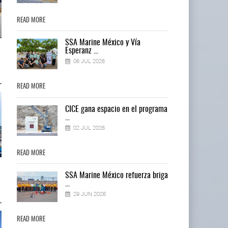
READ MORE
READ MORE
SSA Marine México y Vía
Miguel Ángel Bres encabezará
Miguel Ángel Bres encabezará
Esperanz ...
seguridad en CON ...
seguridad en CON ...
06 JUL 2026
07 AGO 2026
07 AGO 2026
READ MORE
READ MORE
ma
CICE gana espacio en el programa
...
02 JUL 2026
READ MORE
READ MORE
IT-ANÁLISIS: Puerto Lázaro
IT-ANÁLISIS: Puerto Lázaro
ga
SSA Marine México refuerza briga
Cárdenas incorpora ...
Cárdenas incorpora ...
...
06 AGO 2026
06 AGO 2026
29 JUN 2026
READ MORE
READ MORE