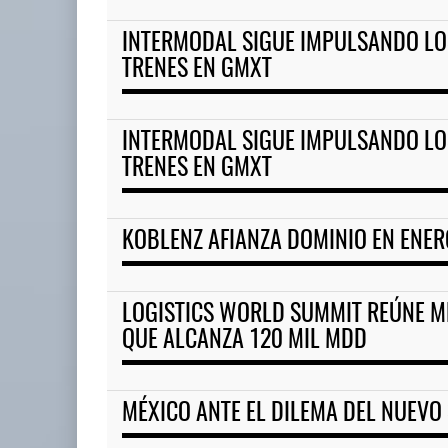
INTERMODAL SIGUE IMPULSANDO LO
IT-ANÁLISIS: Primera mujer di
TRENES EN GMXT
02 AGO 2026
INTERMODAL SIGUE IMPULSANDO LO
EE.UU. plantea nuevas
TRENES EN GMXT
restricciones para trip ...
05 AGO 2026
KOBLENZ AFIANZA DOMINIO EN ENER
LOGISTICS WORLD SUMMIT REÚNE M
QUE ALCANZA 120 MIL MDD
MÉXICO ANTE EL DILEMA DEL NUEVO