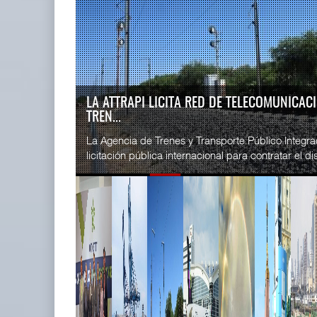
READ MORE
SSA Marin
Miguel Ángel Bres encabezará
Esperanz ..
seguridad en CON ...
06 JUL 
07 AGO 2026
LA ATTRAPI LICITA RED DE TELECOMUNICA
TREN...
READ MORE
La Agencia de Trenes y Transporte Público Integr
CICE gana
licitación pública internacional para contratar el dis
...
02 JUL 
READ MORE
IT-ANÁLISIS: Puerto Lázaro
SSA Marin
Cárdenas incorpora ...
...
06 AGO 2026
29 JUN 
READ MORE