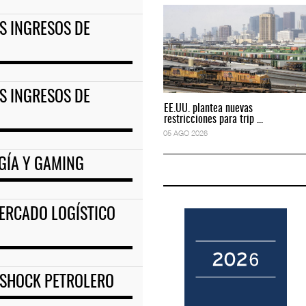
S INGRESOS DE
rigirá IATA tras o
IT-ANÁLISIS: Primera mujer dirigirá IATA tras o
02 AGO 2026
S INGRESOS DE
EE.UU. plantea nuevas
EE.UU. plantea nuevas
restricciones para trip ...
restricciones para trip ...
05 AGO 2026
05 AGO 2026
GÍA Y GAMING
ERCADO LOGÍSTICO
 SHOCK PETROLERO