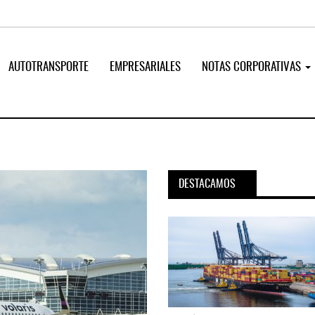
AUTOTRANSPORTE
EMPRESARIALES
NOTAS CORPORATIVAS
DESTACAMOS
pora servicio PAMEX en
MSC incorpora servicio PAMEX 
...
2026
12 JUL 2026
READ MORE
e México y Vía
SSA Marine México y Vía