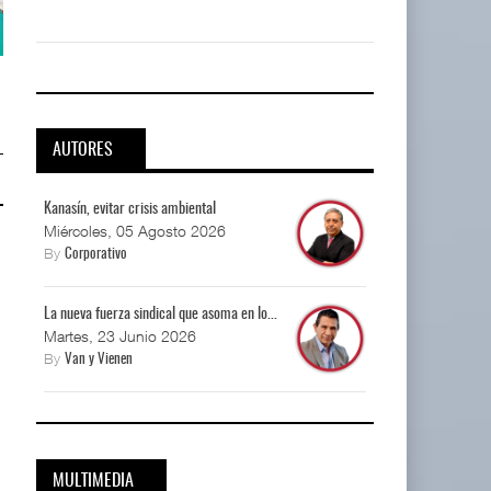
APM Terminals incrementa
APM Terminals incrementa
equipamiento para mo ...
equipamiento para mo ...
05 AGO 2026
05 AGO 2026
AUTORES
Kanasín, evitar crisis ambiental
Miércoles, 05 Agosto 2026
By
Corporativo
La nueva fuerza sindical que asoma en lo...
Martes, 23 Junio 2026
By
Van y Vienen
MULTIMEDIA