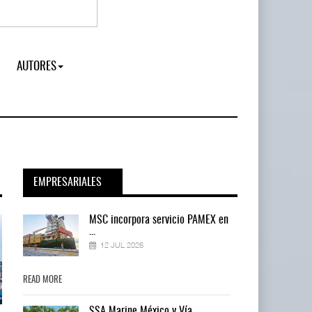
AUTORES
EMPRESARIALES
en
MSC incorpora servicio PAMEX en
...
12 JUL 2026
READ MORE
READ MORE
SSA Marine México y Vía