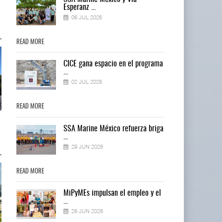
IT-ANÁLISIS: Puerto Lázaro
IT-ANÁLISIS: Puerto Lázaro
Esperanz ...
Cárdenas incorpora ...
Cárdenas incorpora ...
06 JUL 2026
06 AGO 2026
06 AGO 2026
READ MORE
READ MORE
ma
CICE gana espacio en el programa
...
02 JUL 2026
READ MORE
READ MORE
La ATTRAPI licita red de
La ATTRAPI licita red de
ga
SSA Marine México refuerza briga
telecomunicaciones p ...
telecomunicaciones p ...
...
06 AGO 2026
06 AGO 2026
29 JUN 2026
READ MORE
READ MORE
el
MiPyMEs impulsan el empleo y el
...
26 JUN 2026