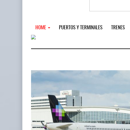
HOME
PUERTOS Y TERMINALES
TRENES
MSC incor
...
12 JUL 
READ MORE
SSA Marin