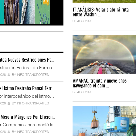
READ MORE
IT-ANÁLISIS: Volaris abrirá ruta
IT-ANÁLISIS: Volaris abrirá ruta
entre Washin ...
entre Washin ...
06 AGO 2026
06 AGO 2026
ntea Nuevas Restricciones Pa…
IS: Puerto Lázaro
IT-ANÁLISIS: Puerto Lázaro
..
Cárdenas ...
stración Federal de Ferroc…
2026
06 AGO 2026
2026
BY INFO-TRANSPORTES
AMANAC, treinta y nueve años
AMANAC, treinta y nueve años
navegando el cam ...
navegando el cam ...
el Istmo Destraba Ramal Ferr…
 licita red de
La ATTRAPI licita red de
05 AGO 2026
05 AGO 2026
 ...
telecomuni ...
or Interoceánico del Istmo…
2026
06 AGO 2026
2026
BY INFO-TRANSPORTES
S: Volaris abrirá ruta en
IT-ANÁLISIS: Volaris abrirá ruta
 Mejora Márgenes Por Eficien…
...
r Companies incrementó la …
2026
06 AGO 2026
2026
BY INFO-TRANSPORTES