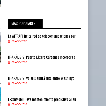
TMAZ eleva 77% movimiento de
TMAZ eleva 77% movimiento de
carga suelta y s ...
carga suelta y s ...
05 AGO 2026
05 AGO 2026
MÁS POPULARES
La ATTRAPI licita red de telecomunicaciones par
La ATTRAPI lic
06 AGO 2026
06 AGO 2026
IT-ANÁLISIS: Puerto Lázaro Cárdenas incorpora s
IT-ANÁLISIS: P
06 AGO 2026
06 AGO 2026
EE.UU. plantea nuevas
EE.UU. plantea nuevas
restricciones para trip ...
restricciones para trip ...
05 AGO 2026
05 AGO 2026
IT-ANÁLISIS: Volaris abrirá ruta entre Washingt
IT-ANÁLISIS: V
06 AGO 2026
06 AGO 2026
ExxonMobil lleva mantenimiento predictivo al au
ExxonMobil ll
05 AGO 2026
05 AGO 2026