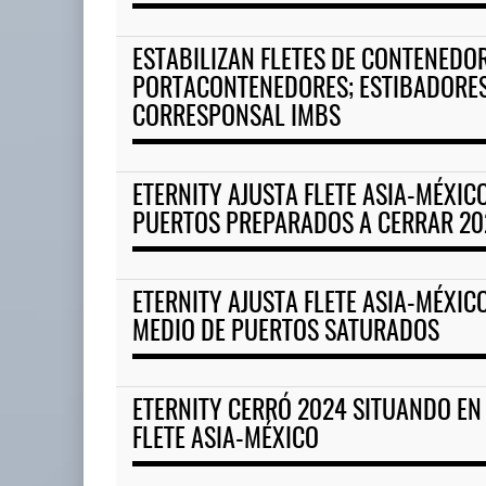
ESTABILIZAN FLETES DE CONTENEDO
APM Terminals incrementa
PORTACONTENEDORES; ESTIBADORES
equipamiento para mo ...
CORRESPONSAL IMBS
05 AGO 2026
ETERNITY AJUSTA FLETE ASIA-MÉXI
PUERTOS PREPARADOS A CERRAR 20
ETERNITY AJUSTA FLETE ASIA-MÉXIC
MEDIO DE PUERTOS SATURADOS
ETERNITY CERRÓ 2024 SITUANDO EN 
FLETE ASIA-MÉXICO