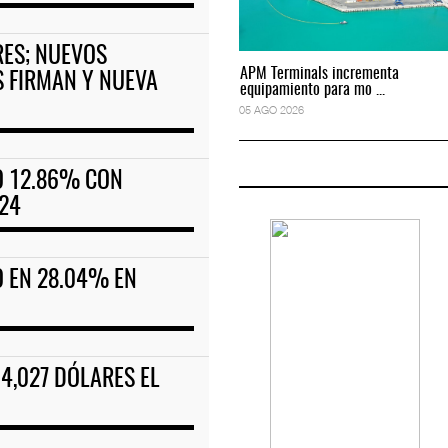
RES; NUEVOS
APM Terminals incrementa
APM Terminals incrementa
 FIRMAN Y NUEVA
equipamiento para mo ...
equipamiento para mo ...
05 AGO 2026
05 AGO 2026
CO 12.86% CON
24
O EN 28.04% EN
4,027 DÓLARES EL