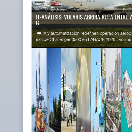
IT-ANÁLISIS: Puerto Lázaro
Esperanz ..
Cárdenas incorpora ...
06 JUL 
06 AGO 2026
IT-ANÁLISIS: VOLARIS ABRIRÁ RUTA ENTRE
G...
READ MORE
⮕ IA y automatización redefinen operación aero
CICE gana
exhibe Challenger 3500 en LABACE 2026 Volaris a
...
02 JUL 
READ MORE
La ATTRAPI licita red de
SSA Marin
telecomunicaciones p ...
...
06 AGO 2026
29 JUN 
READ MORE
MiPyMEs i
...
26 JUN 