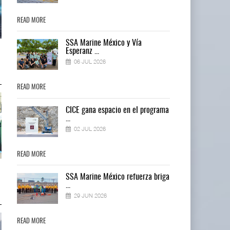
READ MORE
READ MORE
SSA Marine México y Vía
Treinta y nueve años navegando el
Treinta y nueve años navegando 
Esperanz ...
cambio
cambio
06 JUL 2026
05 AGO 2026
05 AGO 2026
READ MORE
READ MORE
ma
CICE gana espacio en el programa
...
02 JUL 2026
READ MORE
READ MORE
TMAZ eleva 77% movimiento
TMAZ eleva 77% movimiento
ga
SSA Marine México refuerza briga
portuario y servici ...
portuario y servici ...
...
05 AGO 2026
05 AGO 2026
29 JUN 2026
READ MORE
READ MORE