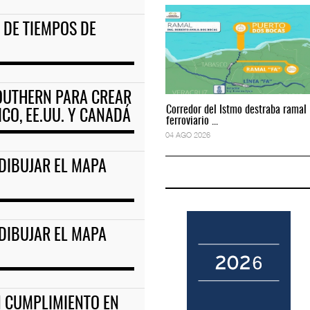
 DE TIEMPOS DE
to predictivo al au
ExxonMobil lleva mantenimiento predictivo al au
05 AGO 2026
SOUTHERN PARA CREAR
Corredor del Istmo destraba ramal
Corredor del Istmo destraba ramal
CO, EE.UU. Y CANADÁ
ferroviario ...
ferroviario ...
04 AGO 2026
04 AGO 2026
EDIBUJAR EL MAPA
EDIBUJAR EL MAPA
N CUMPLIMIENTO EN