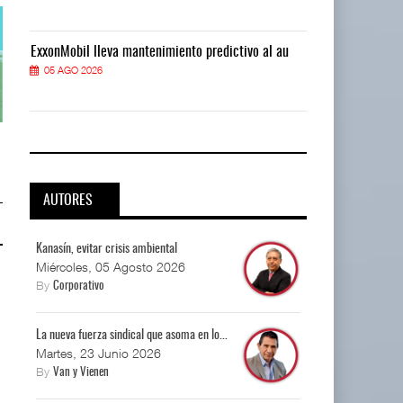
ExxonMobil lleva mantenimiento predictivo al au
ExxonMobil ll
05 AGO 2026
05 AGO 2026
Corredor del Istmo destraba ramal
Corredor del Istmo destraba ram
ferroviario ...
ferroviario ...
04 AGO 2026
04 AGO 2026
AUTORES
Kanasín, evitar crisis ambiental
Miércoles, 05 Agosto 2026
By
Corporativo
La nueva fuerza sindical que asoma en lo...
Martes, 23 Junio 2026
By
Van y Vienen