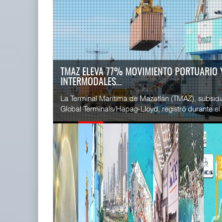
READ MORE
SSA Marin
Treinta y nueve años navegando el
Esperanz ..
cambio
06 JUL 
05 AGO 2026
EE.UU. PLANTEA NUEVAS RESTRICCIONES PA
MEXIC...
READ MORE
La Administración Federal de Ferrocarriles de los
CICE gana
siglas en inglés) propuso nuevas restricciones a las 
...
02 JUL 
READ MORE
TMAZ eleva 77% movimiento
SSA Marin
portuario y servici ...
...
05 AGO 2026
29 JUN 
READ MORE