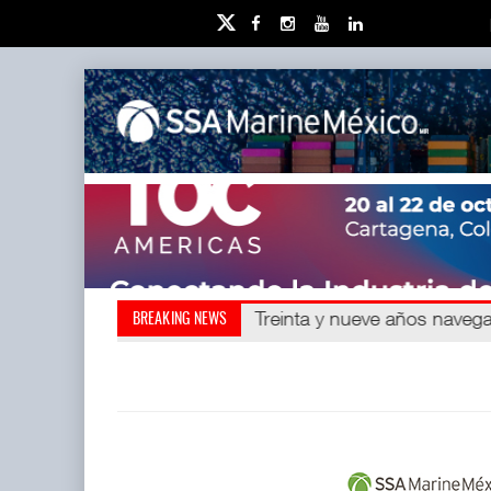
Kanasín, evitar crisis ambien
Treinta y nueve años nave
BREAKING NEWS
redefini