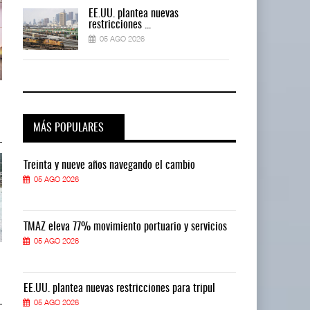
EE.UU. plantea nuevas
restricciones ...
05 AGO 2026
ExxonMobil lleva mantenimiento
ExxonMobil lleva mantenimiento
predictivo al ...
predictivo al ...
05 AGO 2026
05 AGO 2026
MÁS POPULARES
Treinta y nueve años navegando el cambio
Treinta y nue
05 AGO 2026
05 AGO 2026
TMAZ eleva 77% movimiento portuario y servicios
TMAZ eleva 77
05 AGO 2026
05 AGO 2026
Cruceros crecen en Caribe
Cruceros crecen en Caribe
mientras bajan ferr ...
mientras bajan ferr ...
04 AGO 2026
04 AGO 2026
EE.UU. plantea nuevas restricciones para tripul
EE.UU. plantea
05 AGO 2026
05 AGO 2026