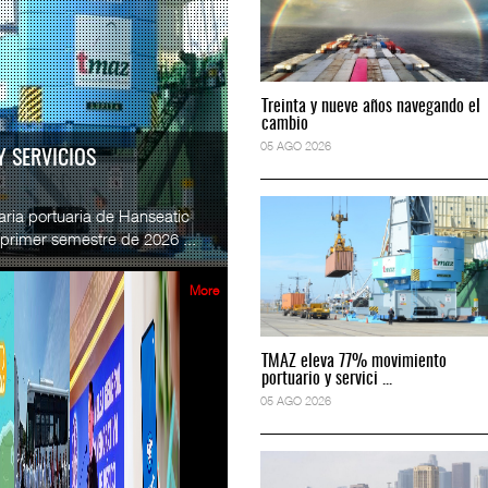
READ MORE
e México y Vía
SSA Marine México y Vía
Treinta y nueve años navegando el
Treinta y nueve años navegando el
.
Esperanz ...
cambio
cambio
2026
06 JUL 2026
05 AGO 2026
05 AGO 2026
RA TRIPULACIONES
READ MORE
 Estados Unidos (FRA, por sus
 espacio en el programa
CICE gana espacio en el progra
tripulaciones ferr...
...
2026
02 JUL 2026
More
READ MORE
TMAZ eleva 77% movimiento
TMAZ eleva 77% movimiento
e México refuerza briga
SSA Marine México refuerza bri
portuario y servici ...
portuario y servici ...
...
05 AGO 2026
05 AGO 2026
2026
29 JUN 2026
READ MORE