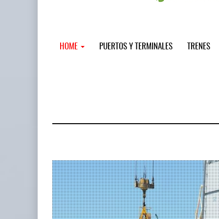
HOME
PUERTOS Y TERMINALES
TRENES
MSC incor
...
12 JUL 