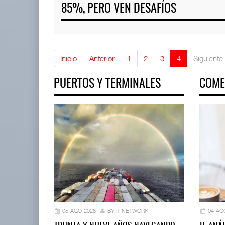
85%, PERO VEN DESAFÍOS
Inicio
Anterior
1
2
3
4
Siguiente
PUERTOS Y TERMINALES
COME
05-AGO-2026
BY IT-NETWORK
04-AG