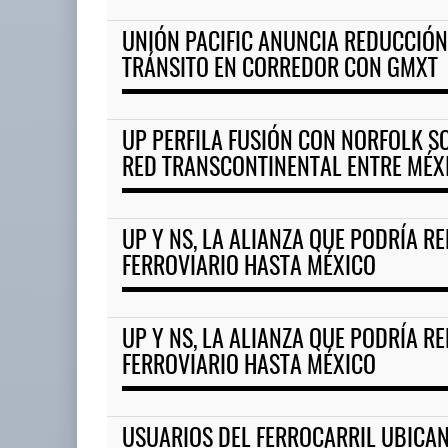
UNIÓN PACIFIC ANUNCIA REDUCCIÓN
ExxonMobil lleva mantenimien
TRÁNSITO EN CORREDOR CON GMXT
05 AGO 2026
UP PERFILA FUSIÓN CON NORFOLK 
Corredor del Istmo destraba ramal
RED TRANSCONTINENTAL ENTRE MÉXI
ferroviario ...
04 AGO 2026
UP Y NS, LA ALIANZA QUE PODRÍA R
FERROVIARIO HASTA MÉXICO
UP Y NS, LA ALIANZA QUE PODRÍA R
FERROVIARIO HASTA MÉXICO
USUARIOS DEL FERROCARRIL UBICA