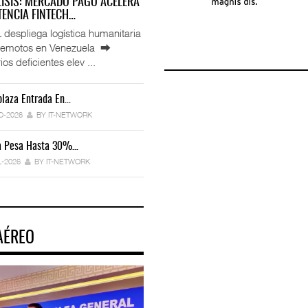
LISIS: MERCADO PAGO ACELERA
ENCIA FINTECH…
espliega logística humanitaria
rremotos en Venezuela ⮕
ios deficientes elev ...
laza Entrada En…
IT-ANÁLISIS: Manifestación Electrónica
Endurece…
O-2026
BY IT-NETWORK
29-JUL-2026
BY IT-NETWORK
ca Pesa Hasta 30%…
Exportaciones Elevan Superávit Comerci
L-2026
BY IT-NETWORK
29-JUL-2026
BY IT-NETWORK
AÉREO