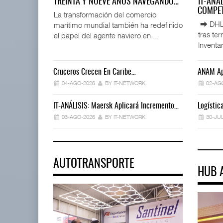
TREINTA Y NUEVE AÑOS NAVEGANDO…
IT-ANÁ
COMPET
La transformación del comercio
⮕ DHL d
marítimo mundial también ha redefinido
tras te
el papel del agente naviero en ...
Inventar
Cruceros Crecen En Caribe…
ANAM Ap
04-AGO-2026
BY IT-NETWORK
02-AG
IT-ANÁLISIS: Maersk Aplicará Incremento…
Logísti
03-AGO-2026
BY IT-NETWORK
30-JU
AUTOTRANSPORTE
HUB 