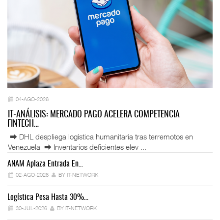
04-AGO-2026
IT-ANÁLISIS: MERCADO PAGO ACELERA COMPETENCIA
FINTECH…
⮕ DHL despliega logística humanitaria tras terremotos en
Venezuela ⮕ Inventarios deficientes elev ...
ANAM Aplaza Entrada En…
IT
02-AGO-2026
BY IT-NETWORK
Logística Pesa Hasta 30%…
Ex
30-JUL-2026
BY IT-NETWORK