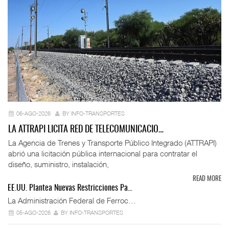
06-AGO-2026
BY INFO-TRANSPORTES
LA ATTRAPI LICITA RED DE TELECOMUNICACIO…
La Agencia de Trenes y Transporte Público Integrado (ATTRAPI)
abrió una licitación pública internacional para contratar el
diseño, suministro, instalación,
READ MORE
EE.UU. Plantea Nuevas Restricciones Pa…
La Administración Federal de Ferroc…
05-AGO-2026
BY INFO-TRANSPORTES