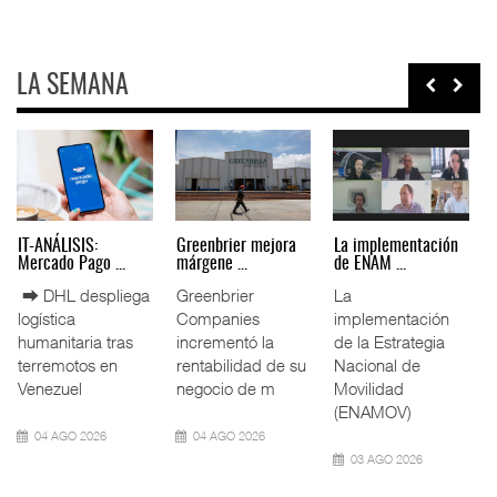
LA SEMANA
IT-ANÁLISIS: Puerto
La ATTRAPI licita
IT-ANÁLISIS: Volaris
Lázar ...
red de ...
abri ...
⮕ Canal de
La Agencia de
⮕ IA y
Panamá reducirá
Trenes y
automatización
nuevamente el
Transporte Público
redefinen
calado de
Integrado
operación
Neopanamax ⮕
(ATTRAPI) abri
aeroportuaria ⮕
Bomba
06 AGO 2026
06 AGO 2026
06 AGO 2026