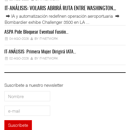
IT-ANÁLISIS: VOLARIS ABRIRÁ RUTA ENTRE WASHINGTON…
⮕ IA y automatización redefinen operación aeroportuaria ⮕
Bombardier exhibe Challenger 3500 en LA ...
ASPA Pide Bloquear Eventual Fusión…
IT
04-AGO-2026
BY IT-NETWORK
IT-ANÁLISIS: Primera Mujer Dirigirá IATA…
IT
02-AGO-2026
BY IT-NETWORK
Suscríbete a nuestro newsletter