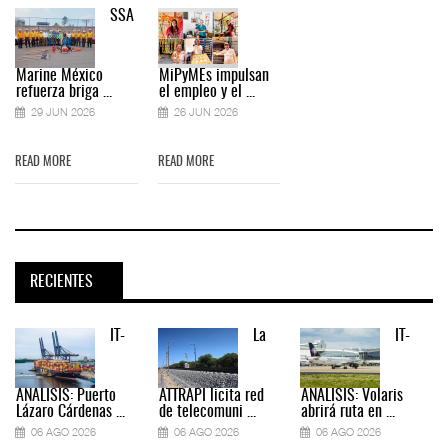
SSA
Marine México
MiPyMEs impulsan
refuerza briga ...
el empleo y el ...
29 JUN 2026
26 JUN 2026
READ MORE
READ MORE
RECIENTES
IT-
La
IT-
ANÁLISIS: Puerto
ATTRAPI licita red
ANÁLISIS: Volaris
Lázaro Cárdenas ...
de telecomuni ...
abrirá ruta en ...
06 AGO 2026
06 AGO 2026
06 AGO 2026