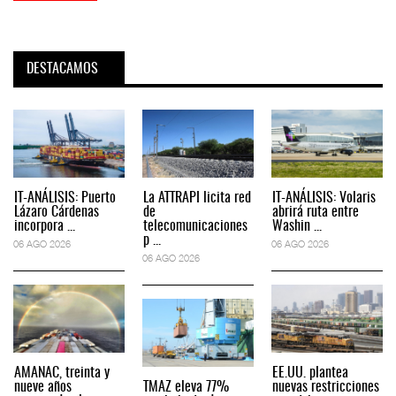
DESTACAMOS
IT-ANÁLISIS: Puerto
La ATTRAPI licita red
IT-ANÁLISIS: Volaris
Lázaro Cárdenas
de
abrirá ruta entre
incorpora ...
telecomunicaciones
Washin ...
p ...
06 AGO 2026
06 AGO 2026
06 AGO 2026
AMANAC, treinta y
EE.UU. plantea
nueve años
TMAZ eleva 77%
nuevas restricciones