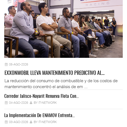
05-AGO-2026
EXXONMOBIL LLEVA MANTENIMIENTO PREDICTIVO AL…
La reducción del consumo de combustible y de los costos de
mantenimiento concentró el análisis de em ...
Corredor Jalisco-Nayarit Renueva Flota Con…
Tr
04-AGO-2026
BY IT-NETWORK
La Implementación De ENAMOV Enfrenta…
Dé
03-AGO-2026
BY IT-NETWORK