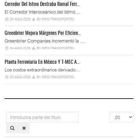
Corredor Del Istmo Destraba Ramal Ferr…
El Corredor Interoceánico del Istmo…
04-AGO-2026
BY INFO-TRANSPORTES
Greenbrier Mejora Márgenes Por Eficien…
Greenbrier Companies incrementó la …
04-AGO-2026
BY INFO-TRANSPORTES
Planta Ferroviaria En México Y T-MEC A…
Los costos extraordinarios derivado…
02-AGO-2026
BY INFO-TRANSPORTES
Introduzca
Cantidad
parte
a
del
mostrar
título