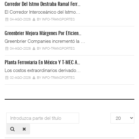
Corredor Del Istmo Destraba Ramal Ferr…
El Corredor Interoceánico del Istmo…
04-AGO-2026
BY INFO-TRANSPORTES
Greenbrier Mejora Márgenes Por Eficien…
Greenbrier Companies incrementó la …
04-AGO-2026
BY INFO-TRANSPORTES
Planta Ferroviaria En México Y T-MEC A…
Los costos extraordinarios derivado…
02-AGO-2026
BY INFO-TRANSPORTES
Introduzca
Cantidad
parte
a
del
mostrar
título