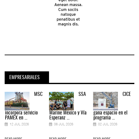
EMPRESARIALES
MSC
SSA
CICE
incorpora servicio
Marine México y Vía
gana espacio en el
PAMEX en ...
Esperanz ...
programa ...
12 JUL 2026
06 JUL 2026
02 JUL 2026