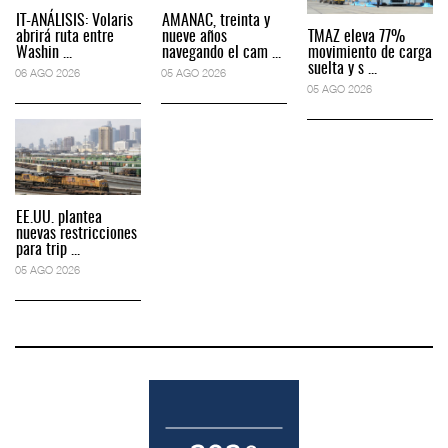
IT-ANÁLISIS: Volaris
AMANAC, treinta y
abrirá ruta entre
nueve años
TMAZ eleva 77%
Washin ...
navegando el cam ...
movimiento de carga
suelta y s ...
06 AGO 2026
05 AGO 2026
05 AGO 2026
EE.UU. plantea
nuevas restricciones
para trip ...
05 AGO 2026