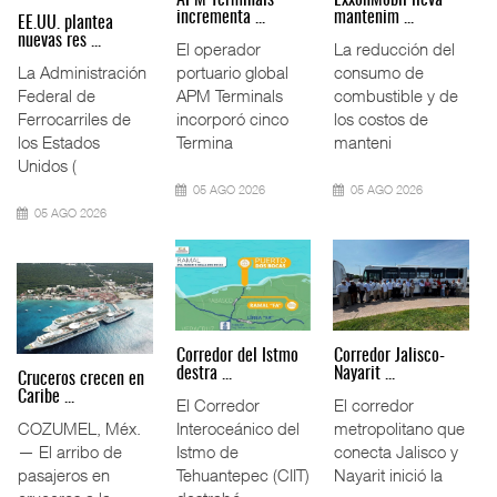
incrementa ...
mantenim ...
EE.UU. plantea
nuevas res ...
El operador
La reducción del
La Administración
portuario global
consumo de
Federal de
APM Terminals
combustible y de
Ferrocarriles de
incorporó cinco
los costos de
los Estados
Termina
manteni
Unidos (
05 AGO 2026
05 AGO 2026
05 AGO 2026
Corredor del Istmo
Corredor Jalisco-
destra ...
Nayarit ...
Cruceros crecen en
Caribe ...
El Corredor
El corredor
COZUMEL, Méx.
Interoceánico del
metropolitano que
— El arribo de
Istmo de
conecta Jalisco y
pasajeros en
Tehuantepec (CIIT)
Nayarit inició la