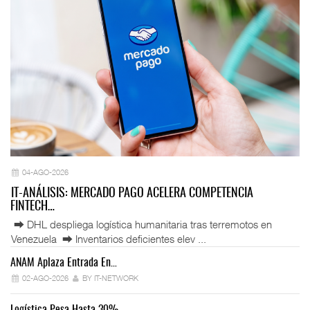
04-AGO-2026
IT-ANÁLISIS: MERCADO PAGO ACELERA COMPETENCIA
FINTECH…
⮕ DHL despliega logística humanitaria tras terremotos en
Venezuela ⮕ Inventarios deficientes elev ...
ANAM Aplaza Entrada En…
IT
02-AGO-2026
BY IT-NETWORK