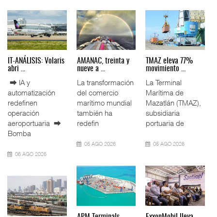
IT-ANÁLISIS: Volaris
AMANAC, treinta y
TMAZ eleva 77%
abri ...
nueve a ...
movimiento ...
⮕ IA y
La transformación
La Terminal
automatización
del comercio
Marítima de
redefinen
marítimo mundial
Mazatlán (TMAZ),
operación
también ha
subsidiaria
aeroportuaria ⮕
redefin
portuaria de
Bomba
05 AGO 2026
05 AGO 2026
06 AGO 2026
APM Terminals
ExxonMobil lleva