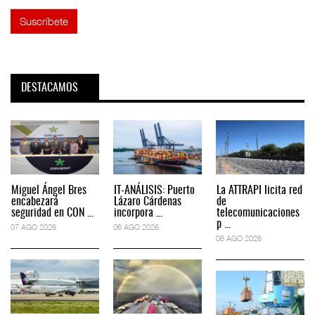
DESTACAMOS
Miguel Ángel Bres
IT-ANÁLISIS: Puerto
La ATTRAPI licita red
encabezará
Lázaro Cárdenas
de
seguridad en CON ...
incorpora ...
telecomunicaciones
p ...
07 AGO 2026
06 AGO 2026
06 AGO 2026