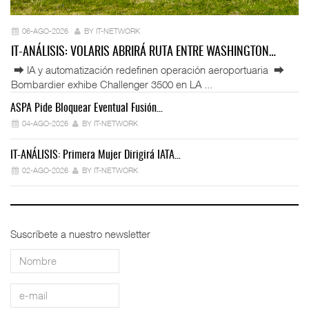
06-AGO-2026
BY IT-NETWORK
IT-ANÁLISIS: VOLARIS ABRIRÁ RUTA ENTRE WASHINGTON…
⮕ IA y automatización redefinen operación aeroportuaria ⮕
Bombardier exhibe Challenger 3500 en LA ...
ASPA Pide Bloquear Eventual Fusión…
IT
04-AGO-2026
BY IT-NETWORK
IT-ANÁLISIS: Primera Mujer Dirigirá IATA…
IT
02-AGO-2026
BY IT-NETWORK
Suscríbete a nuestro newsletter