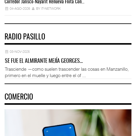
Corredor Jalisco-Nayarit Renueva Flota Con…
Tr
04-AGO-2026
BY IT-NETWORK
RADIO PASILLO
03-NOV-2025
SE FUE EL ALMIRANTE MEJÍA GEORGES…
Trasciende —como suelen trascender las cosas en Manzanillo,
primero en el muelle y luego entre el of ...
COMERCIO