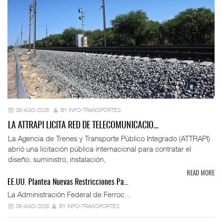
06-AGO-2026
BY INFO-TRANSPORTES
LA ATTRAPI LICITA RED DE TELECOMUNICACIO…
La Agencia de Trenes y Transporte Público Integrado (ATTRAPI)
abrió una licitación pública internacional para contratar el
diseño, suministro, instalación,
READ MORE
EE.UU. Plantea Nuevas Restricciones Pa…
La Administración Federal de Ferroc…
05-AGO-2026
BY INFO-TRANSPORTES