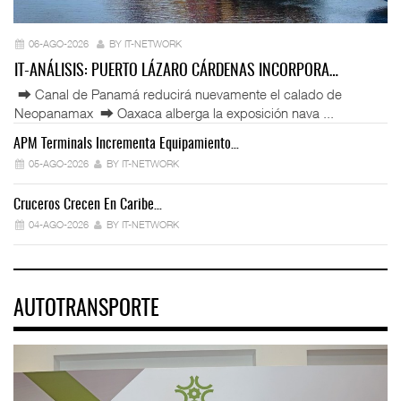
06-AGO-2026
BY IT-NETWORK
IT-ANÁLISIS: PUERTO LÁZARO CÁRDENAS INCORPORA…
⮕ Canal de Panamá reducirá nuevamente el calado de
Neopanamax ⮕ Oaxaca alberga la exposición nava ...
APM Terminals Incrementa Equipamiento…
05-AGO-2026
BY IT-NETWORK
Cruceros Crecen En Caribe…
04-AGO-2026
BY IT-NETWORK
AUTOTRANSPORTE