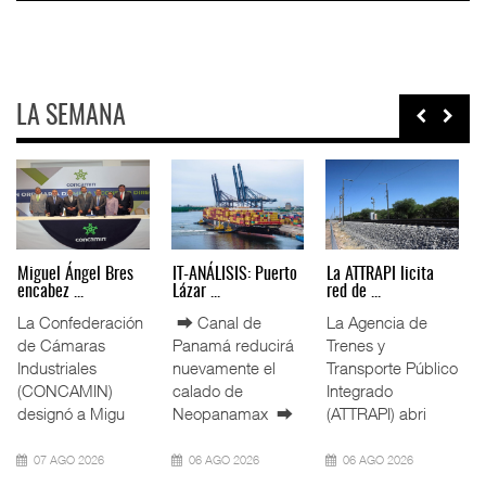
LA SEMANA
Miguel Ángel Bres
IT-ANÁLISIS: Puerto
La ATTRAPI licita
encabez ...
Lázar ...
red de ...
La Confederación
⮕ Canal de
La Agencia de
de Cámaras
Panamá reducirá
Trenes y
Industriales
nuevamente el
Transporte Público
(CONCAMIN)
calado de
Integrado
designó a Migu
Neopanamax ⮕
(ATTRAPI) abri
07 AGO 2026
06 AGO 2026
06 AGO 2026