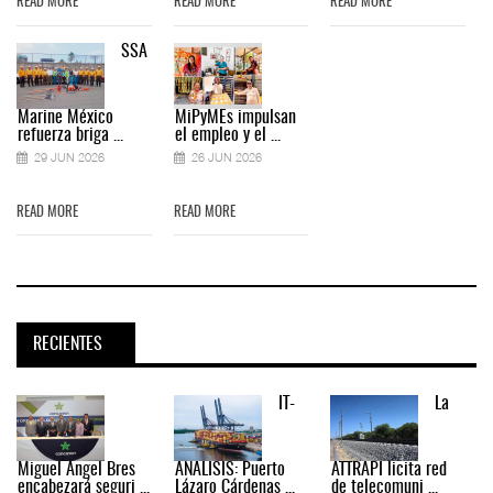
READ MORE
READ MORE
READ MORE
SSA
Marine México
MiPyMEs impulsan
refuerza briga ...
el empleo y el ...
29 JUN 2026
26 JUN 2026
READ MORE
READ MORE
RECIENTES
IT-
La
Miguel Ángel Bres
ANÁLISIS: Puerto
ATTRAPI licita red
encabezará seguri ...
Lázaro Cárdenas ...
de telecomuni ...