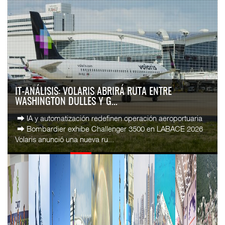
IT-ANÁLISIS: VOLARIS ABRIRÁ RUTA ENTRE
WASHINGTON DULLES Y G...
⮕ IA y automatización redefinen operación aeroportuaria
⮕ Bombardier exhibe Challenger 3500 en LABACE 2026
Volaris anunció una nueva ru...