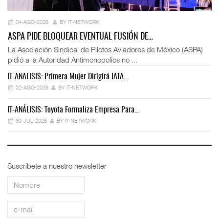
04-AGO-2026
BY IT-NETWORK
ASPA PIDE BLOQUEAR EVENTUAL FUSIÓN DE…
La Asociación Sindical de Pilotos Aviadores de México (ASPA)
pidió a la Autoridad Antimonopolios no ...
IT-ANÁLISIS: Primera Mujer Dirigirá IATA…
IT
02-AGO-2026
BY IT-NETWORK
IT-ANÁLISIS: Toyota Formaliza Empresa Para…
IT
30-JUL-2026
BY IT-NETWORK
Suscríbete a nuestro newsletter