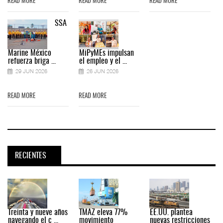
READ MORE
READ MORE
READ MORE
SSA
Marine México
MiPyMEs impulsan
refuerza briga ...
el empleo y el ...
29 JUN 2026
26 JUN 2026
READ MORE
READ MORE
RECIENTES
Treinta y nueve años
TMAZ eleva 77%
EE.UU. plantea
navegando el c ...
movimiento
nuevas restricciones