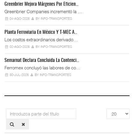
Greenbrier Mejora Márgenes Por Eficien…
Greenbrier Companies incrementó la …
04-AGO-2026
BY INFO-TRANSPORTES
Planta Ferroviaria En México Y T-MEC A…
Los costos extraordinarios derivado…
02-AGO-2026
BY INFO-TRANSPORTES
Semarnat Declara Concluida La Contenci…
Ferromex concluyó las labores de co…
30-JUL-2026
BY INFO-TRANSPORTES
Introduzca
Cantidad
parte
a
del
mostrar
título