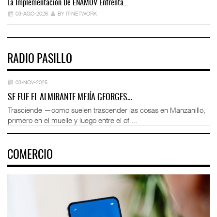
La Implementación De ENAMOV Enfrenta…
Dé
03-AGO-2026
BY IT-NETWORK
RADIO PASILLO
03-NOV-2025
SE FUE EL ALMIRANTE MEJÍA GEORGES…
Trasciende —como suelen trascender las cosas en Manzanillo,
primero en el muelle y luego entre el of ...
COMERCIO