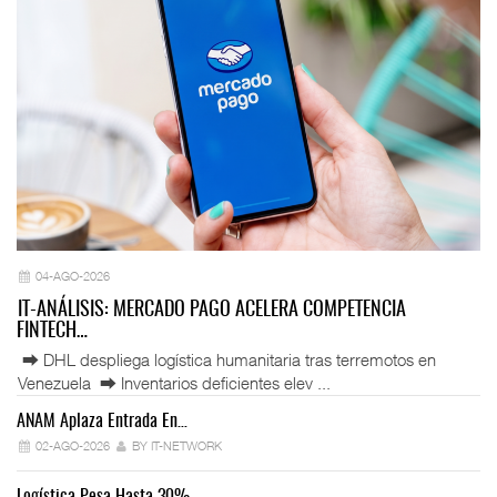
04-AGO-2026
IT-ANÁLISIS: MERCADO PAGO ACELERA COMPETENCIA
FINTECH…
⮕ DHL despliega logística humanitaria tras terremotos en
Venezuela ⮕ Inventarios deficientes elev ...
ANAM Aplaza Entrada En…
IT
02-AGO-2026
BY IT-NETWORK