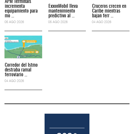
APM Terminals
incrementa
ExxonMobil lleva
Cruceros crecen en
equipamiento para
mantenimiento
Caribe mientras
mo ...
predictivo al ...
bajan ferr ...
05 AGO 2026
05 AGO 2026
04 AGO 2026
Corredor del Istmo
destraba ramal
ferroviario ...
04 AGO 2026