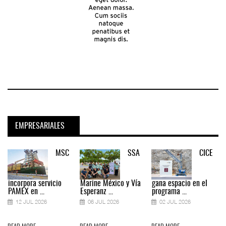
EMPRESARIALES
MSC
SSA
CICE
incorpora servicio
Marine México y Vía
gana espacio en el
PAMEX en ...
Esperanz ...
programa ...
12 JUL 2026
06 JUL 2026
02 JUL 2026