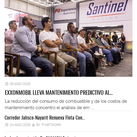
05-AGO-2026
EXXONMOBIL LLEVA MANTENIMIENTO PREDICTIVO AL…
La reducción del consumo de combustible y de los costos de
mantenimiento concentró el análisis de em ...
Corredor Jalisco-Nayarit Renueva Flota Con…
Tr
04-AGO-2026
BY IT-NETWORK