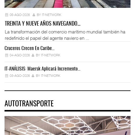
05-AGO-2026
BY IT-NETWORK
TREINTA Y NUEVE AÑOS NAVEGANDO…
La transformación del comercio marítimo mundial también ha
redefinido el papel del agente naviero en ...
Cruceros Crecen En Caribe…
04-AGO-2026
BY IT-NETWORK
IT-ANÁLISIS: Maersk Aplicará Incremento…
03-AGO-2026
BY IT-NETWORK
AUTOTRANSPORTE