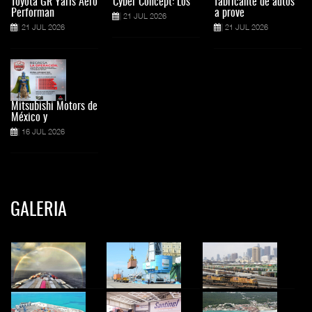
Toyota GR Yaris Aero
Cyber Concept: Los
fabricante de autos
Performan
a prove
21 JUL 2026
21 JUL 2026
21 JUL 2026
Mitsubishi Motors de
México y
16 JUL 2026
GALERIA