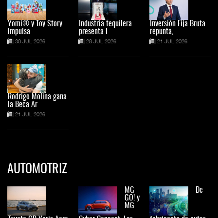
Yomi® y Toy Story
Industria tequilera
Inversión Fija Bruta
impulsa
presenta l
repunta,
30 JUL 2026
28 JUL 2026
21 JUL 2026
Rodrigo Molina gana
la Beca Ar
21 JUL 2026
AUTOMOTRIZ
MG
De
GO! y
MG