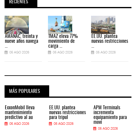
RECIENTES
AMANAC, treinta y
TMAZ eleva 77%
EE.UU. plantea
nueve años navega
movimiento de
nuevas restricciones
...
carga ...
...
.
05 AGO 2026
05 AGO 2026
05 AGO 2026
MÁS POPULARES
ExxonMobil lleva
EE.UU. plantea
APM Terminals
mantenimiento
nuevas restricciones
incrementa
predictivo al au
para tripul
equipamiento para
movi
05 AGO 2026
05 AGO 2026
05 AGO 2026