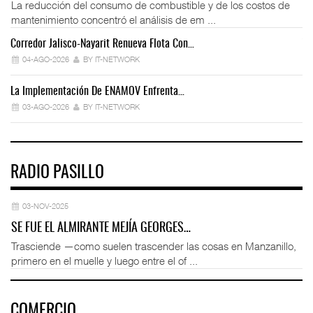
La reducción del consumo de combustible y de los costos de
mantenimiento concentró el análisis de em ...
Corredor Jalisco-Nayarit Renueva Flota Con…
Tr
04-AGO-2026
BY IT-NETWORK
La Implementación De ENAMOV Enfrenta…
Dé
03-AGO-2026
BY IT-NETWORK
RADIO PASILLO
03-NOV-2025
SE FUE EL ALMIRANTE MEJÍA GEORGES…
Trasciende —como suelen trascender las cosas en Manzanillo,
primero en el muelle y luego entre el of ...
COMERCIO