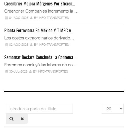
Greenbrier Mejora Márgenes Por Eficien…
Greenbrier Companies incrementó la …
04-AGO-2026
BY INFO-TRANSPORTES
Planta Ferroviaria En México Y T-MEC A…
Los costos extraordinarios derivado…
02-AGO-2026
BY INFO-TRANSPORTES
Semarnat Declara Concluida La Contenci…
Ferromex concluyó las labores de co…
30-JUL-2026
BY INFO-TRANSPORTES
Introduzca
Cantidad
parte
a
del
mostrar
título