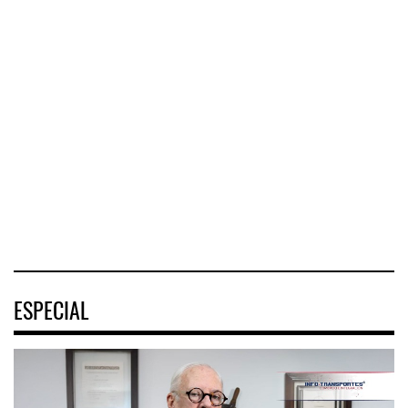
Greenbrier mejora
márgene ...
IT-ANÁLISIS:
La implementación
Mercado Pago ...
de ENAM ...
Greenbrier
⮕ DHL despliega
Companies
La
logística
incrementó la
implementación
humanitaria tras
rentabilidad de su
de la Estrategia
terremotos en
negocio de m
Nacional de
Venezuel
Movilidad
(ENAMOV)
04 AGO 2026
04 AGO 2026
03 AGO 2026
ESPECIAL