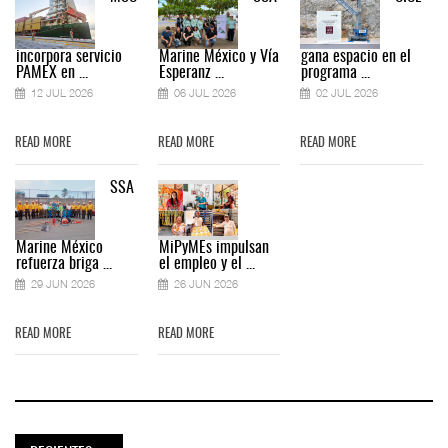
incorpora servicio
Marine México y Vía
gana espacio en el
PAMEX en ...
Esperanz ...
programa ...
12 JUL 2026
06 JUL 2026
02 JUL 2026
READ MORE
READ MORE
READ MORE
SSA
Marine México
MiPyMEs impulsan
refuerza briga ...
el empleo y el ...
29 JUN 2026
26 JUN 2026
READ MORE
READ MORE