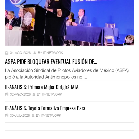
04-AGO-2026
BY IT-NETWORK
ASPA PIDE BLOQUEAR EVENTUAL FUSIÓN DE…
La Asociación Sindical de Pilotos Aviadores de México (ASPA)
pidió a la Autoridad Antimonopolios no ...
IT-ANÁLISIS: Primera Mujer Dirigirá IATA…
IT
02-AGO-2026
BY IT-NETWORK
IT-ANÁLISIS: Toyota Formaliza Empresa Para…
IT
30-JUL-2026
BY IT-NETWORK