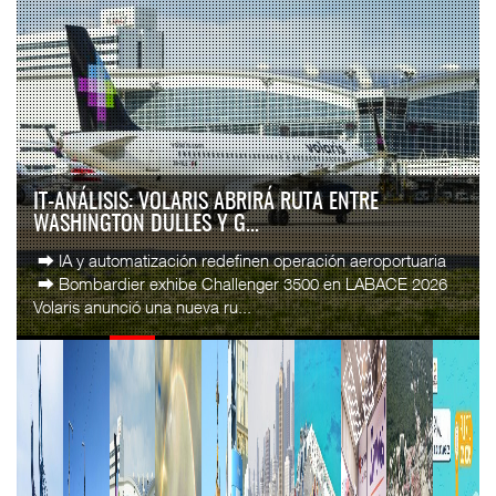
IT-ANÁLISIS: VOLARIS ABRIRÁ RUTA ENTRE
WASHINGTON DULLES Y G...
⮕ IA y automatización redefinen operación aeroportuaria
⮕ Bombardier exhibe Challenger 3500 en LABACE 2026
Volaris anunció una nueva ru...