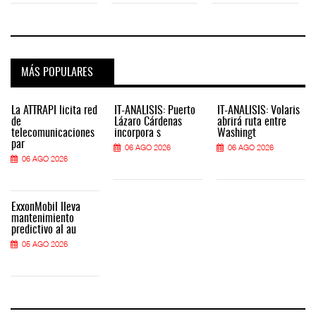
MÁS POPULARES
La ATTRAPI licita red
IT-ANÁLISIS: Puerto
IT-ANÁLISIS: Volaris
de
Lázaro Cárdenas
abrirá ruta entre
telecomunicaciones
incorpora s
Washingt
par
06 AGO 2026
06 AGO 2026
06 AGO 2026
ExxonMobil lleva
mantenimiento
predictivo al au
05 AGO 2026