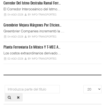
Corredor Del Istmo Destraba Ramal Ferr…
El Corredor Interoceánico del Istmo…
04-AGO-2026
BY INFO-TRANSPORTES
Greenbrier Mejora Márgenes Por Eficien…
Greenbrier Companies incrementó la …
04-AGO-2026
BY INFO-TRANSPORTES
Planta Ferroviaria En México Y T-MEC A…
Los costos extraordinarios derivado…
02-AGO-2026
BY INFO-TRANSPORTES
Introduzca
Cantidad
parte
a
del
mostrar
título