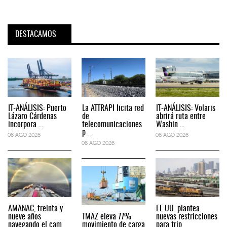
DESTACAMOS
IT-ANÁLISIS: Puerto
La ATTRAPI licita red
IT-ANÁLISIS: Volaris
Lázaro Cárdenas
de
abrirá ruta entre
incorpora ...
telecomunicaciones
Washin ...
p ...
06 AGO 2026
06 AGO 2026
06 AGO 2026
AMANAC, treinta y
EE.UU. plantea
nueve años
TMAZ eleva 77%
nuevas restricciones
navegando el cam ...
movimiento de carga
para trip ...