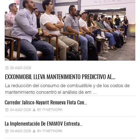
05-AGO-2026
EXXONMOBIL LLEVA MANTENIMIENTO PREDICTIVO AL…
La reducción del consumo de combustible y de los costos de
mantenimiento concentró el análisis de em ...
Corredor Jalisco-Nayarit Renueva Flota Con…
Tr
04-AGO-2026
BY IT-NETWORK
La Implementación De ENAMOV Enfrenta…
Dé
03-AGO-2026
BY IT-NETWORK