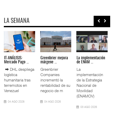
LA SEMANA
IT-ANÁLISIS: Puerto
La ATTRAPI licita
IT-ANÁLISIS: Volaris
Lázar ...
red de ...
abri ...
⮕ Canal de
La Agencia de
⮕ IA y
Panamá reducirá
Trenes y
automatización
nuevamente el
Transporte Público
redefinen
calado de
Integrado
operación
Neopanamax ⮕
(ATTRAPI) abri
aeroportuaria ⮕
Bomba
06 AGO 2026
06 AGO 2026
06 AGO 2026