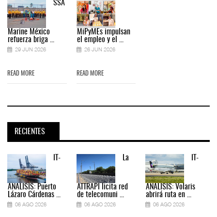
SSA
Marine México
MiPyMEs impulsan
refuerza briga ...
el empleo y el ...
29 JUN 2026
26 JUN 2026
READ MORE
READ MORE
RECIENTES
IT-
La
IT-
ANÁLISIS: Puerto
ATTRAPI licita red
ANÁLISIS: Volaris
Lázaro Cárdenas ...
de telecomuni ...
abrirá ruta en ...
06 AGO 2026
06 AGO 2026
06 AGO 2026