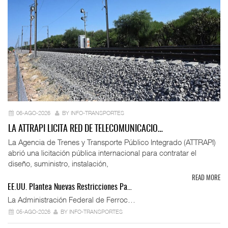
06-AGO-2026
BY INFO-TRANSPORTES
LA ATTRAPI LICITA RED DE TELECOMUNICACIO…
La Agencia de Trenes y Transporte Público Integrado (ATTRAPI)
abrió una licitación pública internacional para contratar el
diseño, suministro, instalación,
READ MORE
EE.UU. Plantea Nuevas Restricciones Pa…
La Administración Federal de Ferroc…
05-AGO-2026
BY INFO-TRANSPORTES