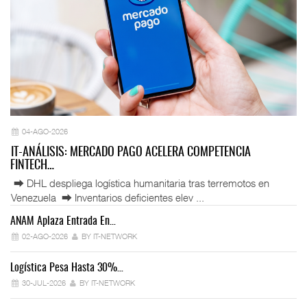
04-AGO-2026
IT-ANÁLISIS: MERCADO PAGO ACELERA COMPETENCIA
FINTECH…
⮕ DHL despliega logística humanitaria tras terremotos en
Venezuela ⮕ Inventarios deficientes elev ...
ANAM Aplaza Entrada En…
IT
02-AGO-2026
BY IT-NETWORK
Logística Pesa Hasta 30%…
Ex
30-JUL-2026
BY IT-NETWORK