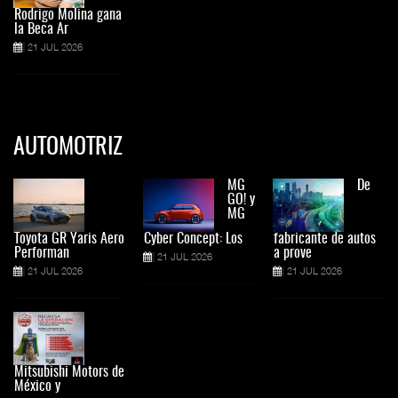
Rodrigo Molina gana
la Beca Ar
21 JUL 2026
AUTOMOTRIZ
MG
De
GO! y
MG
Toyota GR Yaris Aero
Cyber Concept: Los
fabricante de autos
Performan
a prove
21 JUL 2026
21 JUL 2026
21 JUL 2026
Mitsubishi Motors de
México y