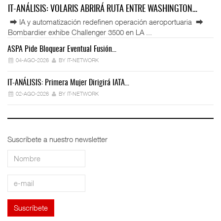
IT-ANÁLISIS: VOLARIS ABRIRÁ RUTA ENTRE WASHINGTON…
⮕ IA y automatización redefinen operación aeroportuaria ⮕
Bombardier exhibe Challenger 3500 en LA ...
ASPA Pide Bloquear Eventual Fusión…
IT
04-AGO-2026
BY IT-NETWORK
IT-ANÁLISIS: Primera Mujer Dirigirá IATA…
IT
02-AGO-2026
BY IT-NETWORK
Suscríbete a nuestro newsletter