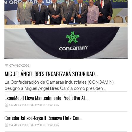
07-AGO-2026
MIGUEL ÁNGEL BRES ENCABEZARÁ SEGURIDAD…
La Confederación de Cámaras Industriales (CONCAMIN)
designó a Miguel Ángel Bres García como presiden ...
ExxonMobil Lleva Mantenimiento Predictivo Al…
La
05-AGO-2026
BY IT-NETWORK
Corredor Jalisco-Nayarit Renueva Flota Con…
Tr
04-AGO-2026
BY IT-NETWORK