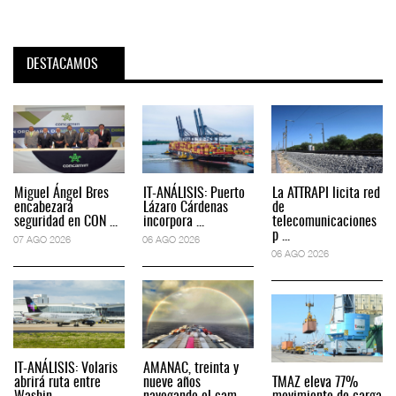
DESTACAMOS
Miguel Ángel Bres
IT-ANÁLISIS: Puerto
La ATTRAPI licita red
encabezará
Lázaro Cárdenas
de
seguridad en CON ...
incorpora ...
telecomunicaciones
p ...
07 AGO 2026
06 AGO 2026
06 AGO 2026
IT-ANÁLISIS: Volaris
AMANAC, treinta y
abrirá ruta entre
nueve años
TMAZ eleva 77%