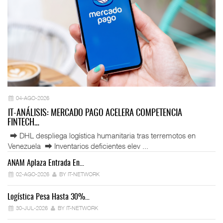
04-AGO-2026
IT-ANÁLISIS: MERCADO PAGO ACELERA COMPETENCIA
FINTECH…
⮕ DHL despliega logística humanitaria tras terremotos en
Venezuela ⮕ Inventarios deficientes elev ...
ANAM Aplaza Entrada En…
IT
02-AGO-2026
BY IT-NETWORK
Logística Pesa Hasta 30%…
Ex
30-JUL-2026
BY IT-NETWORK