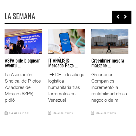
LA SEMANA
Miguel Ángel Bres
IT-ANÁLISIS: Puerto
La ATTRAPI licita
encabez ...
Lázar ...
red de ...
La Confederación
⮕ Canal de
La Agencia de
de Cámaras
Panamá reducirá
Trenes y
Industriales
nuevamente el
Transporte Público
(CONCAMIN)
calado de
Integrado
designó a Migu
Neopanamax ⮕
(ATTRAPI) abri
07 AGO 2026
06 AGO 2026
06 AGO 2026