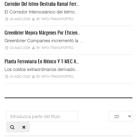
Corredor Del Istmo Destraba Ramal Ferr…
El Corredor Interoceánico del Istmo…
04-AGO-2026
BY INFO-TRANSPORTES
Greenbrier Mejora Márgenes Por Eficien…
Greenbrier Companies incrementó la …
04-AGO-2026
BY INFO-TRANSPORTES
Planta Ferroviaria En México Y T-MEC A…
Los costos extraordinarios derivado…
02-AGO-2026
BY INFO-TRANSPORTES
Introduzca
Cantidad
parte
a
del
mostrar
título