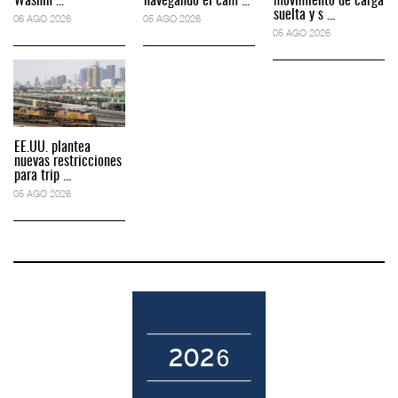
Washin ...
navegando el cam ...
movimiento de carga
suelta y s ...
06 AGO 2026
05 AGO 2026
05 AGO 2026
EE.UU. plantea
nuevas restricciones
para trip ...
05 AGO 2026