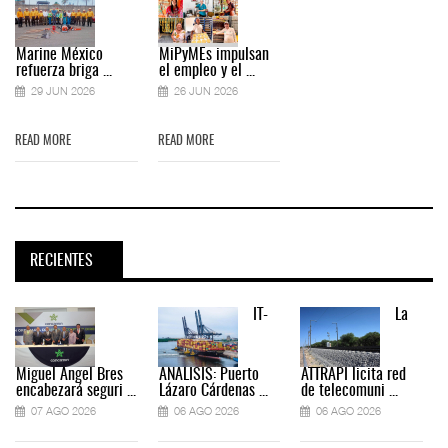
Marine México
MiPyMEs impulsan
refuerza briga ...
el empleo y el ...
29 JUN 2026
26 JUN 2026
READ MORE
READ MORE
RECIENTES
IT-
La
Miguel Ángel Bres
ANÁLISIS: Puerto
ATTRAPI licita red
encabezará seguri ...
Lázaro Cárdenas ...
de telecomuni ...
07 AGO 2026
06 AGO 2026
06 AGO 2026