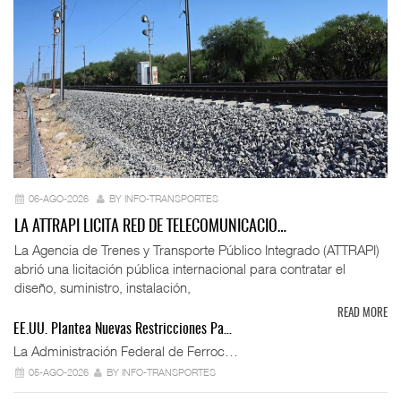
06-AGO-2026
BY INFO-TRANSPORTES
LA ATTRAPI LICITA RED DE TELECOMUNICACIO…
La Agencia de Trenes y Transporte Público Integrado (ATTRAPI)
abrió una licitación pública internacional para contratar el
diseño, suministro, instalación,
READ MORE
EE.UU. Plantea Nuevas Restricciones Pa…
La Administración Federal de Ferroc…
05-AGO-2026
BY INFO-TRANSPORTES