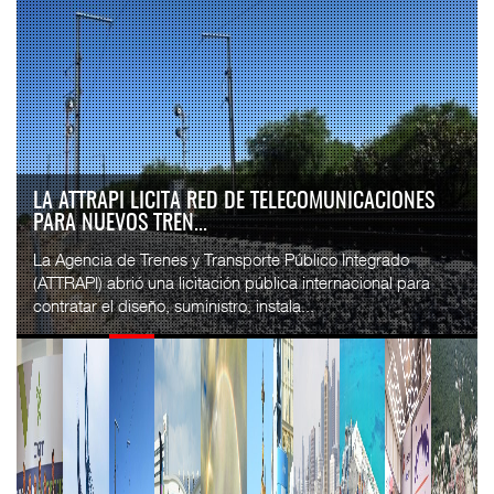
IT-ANÁLISIS: VOLARIS ABRIRÁ RUTA ENTRE
WASHINGTON DULLES Y G...
⮕ IA y automatización redefinen operación aeroportuaria
⮕ Bombardier exhibe Challenger 3500 en LABACE 2026
Volaris anunció una nueva ru...