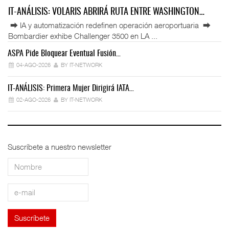
IT-ANÁLISIS: VOLARIS ABRIRÁ RUTA ENTRE WASHINGTON…
⮕ IA y automatización redefinen operación aeroportuaria ⮕
Bombardier exhibe Challenger 3500 en LA ...
ASPA Pide Bloquear Eventual Fusión…
IT
04-AGO-2026
BY IT-NETWORK
IT-ANÁLISIS: Primera Mujer Dirigirá IATA…
IT
02-AGO-2026
BY IT-NETWORK
Suscríbete a nuestro newsletter