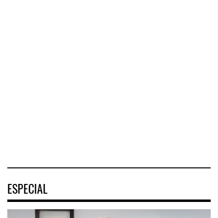
Greenbrier mejora
márgene ...
IT-ANÁLISIS:
La implementación
Mercado Pago ...
de ENAM ...
Greenbrier
⮕ DHL despliega
Companies
La
logística
incrementó la
implementación
humanitaria tras
rentabilidad de su
de la Estrategia
terremotos en
negocio de m
Nacional de
Venezuel
Movilidad
(ENAMOV)
04 AGO 2026
04 AGO 2026
03 AGO 2026
ESPECIAL