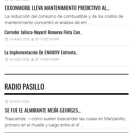
EXXONMOBIL LLEVA MANTENIMIENTO PREDICTIVO AL…
La reducción del consumo de combustible y de los costos de
mantenimiento concentró el análisis de em ...
Corredor Jalisco-Nayarit Renueva Flota Con…
Tr
04-AGO-2026
BY IT-NETWORK
La Implementación De ENAMOV Enfrenta…
Dé
03-AGO-2026
BY IT-NETWORK
RADIO PASILLO
03-NOV-2025
SE FUE EL ALMIRANTE MEJÍA GEORGES…
Trasciende —como suelen trascender las cosas en Manzanillo,
primero en el muelle y luego entre el of ...