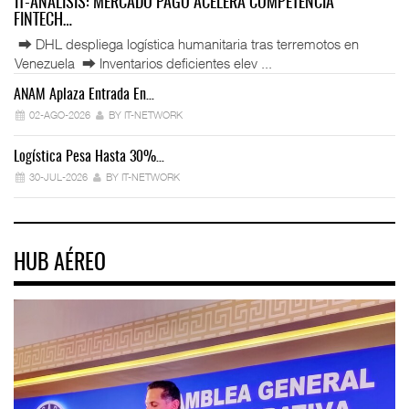
IT-ANÁLISIS: MERCADO PAGO ACELERA COMPETENCIA
FINTECH…
⮕ DHL despliega logística humanitaria tras terremotos en
Venezuela ⮕ Inventarios deficientes elev ...
ANAM Aplaza Entrada En…
IT
02-AGO-2026
BY IT-NETWORK
Logística Pesa Hasta 30%…
Ex
30-JUL-2026
BY IT-NETWORK
HUB AÉREO