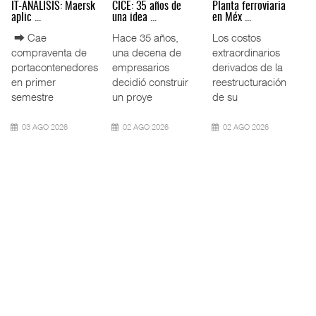
AMANAC, treinta y
TMAZ eleva 77%
EE.UU. plantea
nueve a ...
movimiento ...
nuevas res ...
La transformación
La Terminal
La Administración
del comercio
Marítima de
Federal de
marítimo mundial
Mazatlán (TMAZ),
Ferrocarriles de
también ha
subsidiaria
los Estados
redefin
portuaria de
Unidos (
05 AGO 2026
05 AGO 2026
05 AGO 2026
APM Terminals
ExxonMobil lleva
Cruceros crecen en
incrementa ...
mantenim ...
Caribe ...
El operador
La reducción del
COZUMEL, Méx.
portuario global
consumo de
— El arribo de
APM Terminals
combustible y de
pasajeros en
incorporó cinco
los costos de
cruceros a la