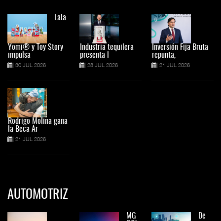
Lala
Yomi® y Toy Story
Industria tequilera
Inversión Fija Bruta
impulsa
presenta l
repunta,
30 JUL 2026
28 JUL 2026
21 JUL 2026
Rodrigo Molina gana
la Beca Ar
21 JUL 2026
AUTOMOTRIZ
MG
De