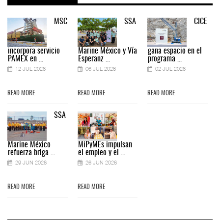
MSC
SSA
CICE
incorpora servicio
Marine México y Vía
gana espacio en el
PAMEX en ...
Esperanz ...
programa ...
12 JUL 2026
06 JUL 2026
02 JUL 2026
READ MORE
READ MORE
READ MORE
SSA
Marine México
MiPyMEs impulsan
refuerza briga ...
el empleo y el ...
29 JUN 2026
26 JUN 2026
READ MORE
READ MORE