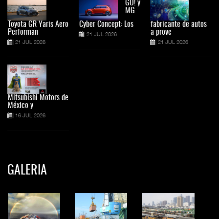
GO! y
MG
Toyota GR Yaris Aero
Cyber Concept: Los
fabricante de autos
Performan
a prove
21 JUL 2026
21 JUL 2026
21 JUL 2026
Mitsubishi Motors de
México y
16 JUL 2026
GALERIA