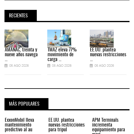
RECIENTES
AMANAC, treinta y
TMAZ eleva 77%
EE.UU. plantea
nueve años navega
movimiento de
nuevas restricciones
...
carga ...
...
.
05 AGO 2026
05 AGO 2026
05 AGO 2026
MÁS POPULARES
ExxonMobil lleva
EE.UU. plantea
APM Terminals
mantenimiento
nuevas restricciones
incrementa
predictivo al au
para tripul
equipamiento para