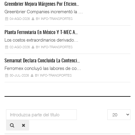
Greenbrier Mejora Márgenes Por Eficien…
Greenbrier Companies incrementó la …
04-AGO-2026
BY INFO-TRANSPORTES
Planta Ferroviaria En México Y T-MEC A…
Los costos extraordinarios derivado…
02-AGO-2026
BY INFO-TRANSPORTES
Semarnat Declara Concluida La Contenci…
Ferromex concluyó las labores de co…
30-JUL-2026
BY INFO-TRANSPORTES
Introduzca
Cantidad
parte
a
del
mostrar
título