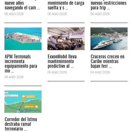
nueve años
movimiento de carga
nuevas restricciones
navegando el cam ...
suelta y s ...
para trip ...
05 AGO 2026
05 AGO 2026
05 AGO 2026
APM Terminals
ExxonMobil lleva
Cruceros crecen en
incrementa
mantenimiento
Caribe mientras
equipamiento para
predictivo al ...
bajan ferr ...
mo ...
05 AGO 2026
04 AGO 2026
05 AGO 2026
Corredor del Istmo
destraba ramal
ferroviario ...