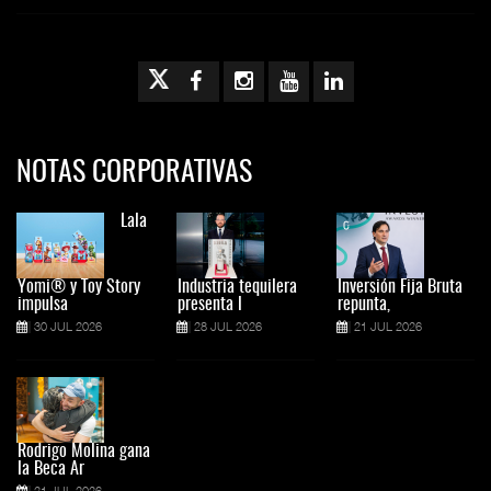
NOTAS CORPORATIVAS
Lala
Yomi® y Toy Story
Industria tequilera
Inversión Fija Bruta
impulsa
presenta l
repunta,
30 JUL 2026
28 JUL 2026
21 JUL 2026
Rodrigo Molina gana
la Beca Ar
21 JUL 2026