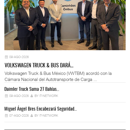
09-AGO-2026
VOLKSWAGEN TRUCK & BUS DARÁ…
Volkswagen Truck & Bus México (VWTBM) acordó con la
Cámara Nacional del Autotransporte de Carga ...
Daimler Truck Suma 27 Bahías…
Ex
09-AGO-2026
BY IT-NETWORK
Miguel Ángel Bres Encabezará Seguridad…
Co
07-AGO-2026
BY IT-NETWORK