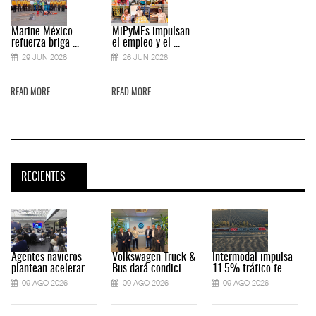
Marine México
MiPyMEs impulsan
refuerza briga ...
el empleo y el ...
29 JUN 2026
26 JUN 2026
READ MORE
READ MORE
RECIENTES
Agentes navieros
Volkswagen Truck &
Intermodal impulsa
plantean acelerar ...
Bus dará condici ...
11.5% tráfico fe ...
09 AGO 2026
09 AGO 2026
09 AGO 2026