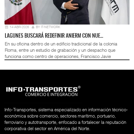
14-ABR-2026
BY IT-NETWORK
LAGUNES BUSCARÁ REDEFINIR ANIERM CON NUE…
En su oficina dentro de un edificio tradicional de la colonia
Roma, entre un estudio de grabación y un despacho que
funciona como centro de operaciones, Francisco Javie
Info-Transportes, sistema especializado en información técnico-
económica sobre comercio, sectores marítimo, portuario,
ferroviario y autotransporte, enfocado a fortalecer la reputación
corporativa del sector en América del Norte.