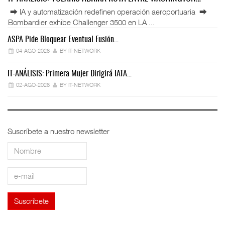
⮕ IA y automatización redefinen operación aeroportuaria ⮕
Bombardier exhibe Challenger 3500 en LA ...
ASPA Pide Bloquear Eventual Fusión…
IT
04-AGO-2026
BY IT-NETWORK
IT-ANÁLISIS: Primera Mujer Dirigirá IATA…
IT
02-AGO-2026
BY IT-NETWORK
Suscríbete a nuestro newsletter