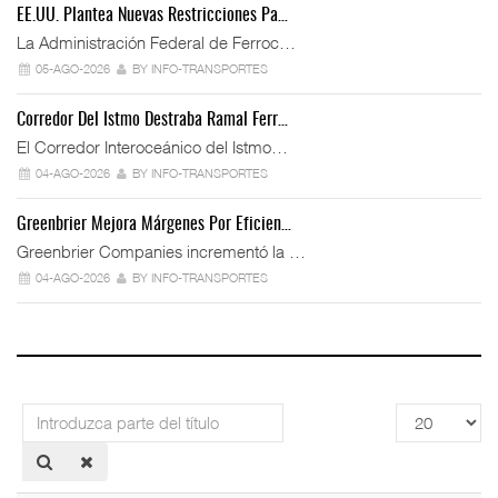
EE.UU. Plantea Nuevas Restricciones Pa…
La Administración Federal de Ferroc…
05-AGO-2026
BY INFO-TRANSPORTES
Corredor Del Istmo Destraba Ramal Ferr…
El Corredor Interoceánico del Istmo…
04-AGO-2026
BY INFO-TRANSPORTES
Greenbrier Mejora Márgenes Por Eficien…
Greenbrier Companies incrementó la …
04-AGO-2026
BY INFO-TRANSPORTES
Introduzca
Cantidad
parte
a
del
mostrar
título