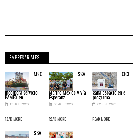
EMPRESARIALES
MSC
SSA
CICE
incorpora servicio
Marine México y Vía
gana espacio en el
PAMEX en ...
Esperanz ...
programa ...
12 JUL 2026
06 JUL 2026
02 JUL 2026
READ MORE
READ MORE
READ MORE
SSA