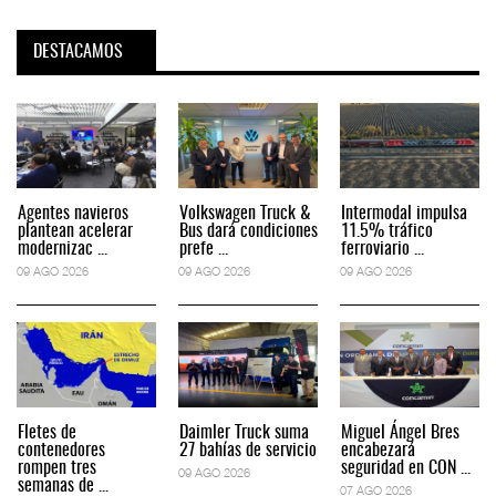
DESTACAMOS
Agentes navieros
Volkswagen Truck &
Intermodal impulsa
plantean acelerar
Bus dará condiciones
11.5% tráfico
modernizac ...
prefe ...
ferroviario ...
09 AGO 2026
09 AGO 2026
09 AGO 2026
Fletes de
Daimler Truck suma
Miguel Ángel Bres
contenedores
27 bahías de servicio
encabezará
rompen tres
seguridad en CON ...
09 AGO 2026
semanas de ...
07 AGO 2026