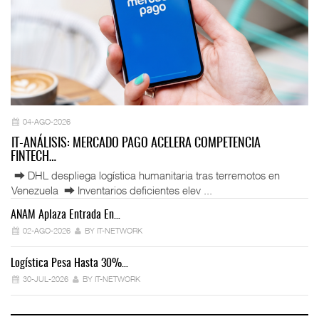
04-AGO-2026
IT-ANÁLISIS: MERCADO PAGO ACELERA COMPETENCIA
FINTECH…
⮕ DHL despliega logística humanitaria tras terremotos en
Venezuela ⮕ Inventarios deficientes elev ...
ANAM Aplaza Entrada En…
IT
02-AGO-2026
BY IT-NETWORK
Logística Pesa Hasta 30%…
Ex
30-JUL-2026
BY IT-NETWORK