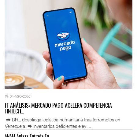
04-AGO-2026
IT-ANÁLISIS: MERCADO PAGO ACELERA COMPETENCIA
FINTECH…
⮕ DHL despliega logística humanitaria tras terremotos en
Venezuela ⮕ Inventarios deficientes elev ...
ANAM Aplaza Entrada En…
IT