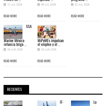
12 JUL 2026
06 JUL 2026
02 JUL 2026
READ MORE
READ MORE
READ MORE
SSA
Marine México
MiPyMEs impulsan
refuerza briga ...
el empleo y el ...
29 JUN 2026
26 JUN 2026
READ MORE
READ MORE
RECIENTES
IT-
La