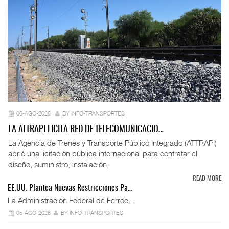
06-AGO-2026
BY INFO-TRANSPORTES
LA ATTRAPI LICITA RED DE TELECOMUNICACIO…
La Agencia de Trenes y Transporte Público Integrado (ATTRAPI)
abrió una licitación pública internacional para contratar el
diseño, suministro, instalación,
READ MORE
EE.UU. Plantea Nuevas Restricciones Pa…
La Administración Federal de Ferroc…
05-AGO-2026
BY INFO-TRANSPORTES