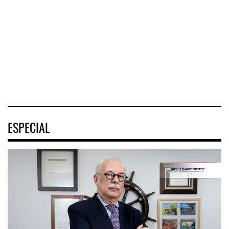
COZUMEL, Méx.
Interoceánico del
metropolitano que
— El arribo de
Istmo de
conecta Jalisco y
pasajeros en
Tehuantepec (CIIT)
Nayarit inició la
cruceros a la
destrabó
turística
04 AGO 2026
04 AGO 2026
04 AGO 2026
ESPECIAL