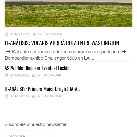
06-AGO-2026
BY IT-NETWORK
IT-ANÁLISIS: VOLARIS ABRIRÁ RUTA ENTRE WASHINGTON…
⮕ IA y automatización redefinen operación aeroportuaria ⮕
Bombardier exhibe Challenger 3500 en LA ...
ASPA Pide Bloquear Eventual Fusión…
IT
04-AGO-2026
BY IT-NETWORK
IT-ANÁLISIS: Primera Mujer Dirigirá IATA…
IT
02-AGO-2026
BY IT-NETWORK
Suscríbete a nuestro newsletter