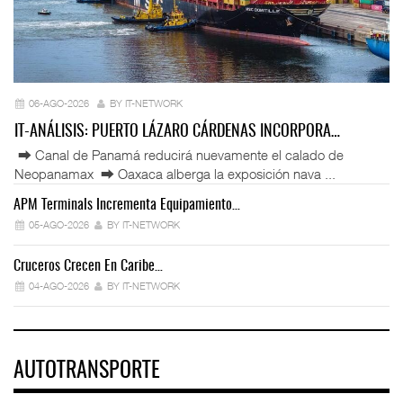
06-AGO-2026
BY IT-NETWORK
IT-ANÁLISIS: PUERTO LÁZARO CÁRDENAS INCORPORA…
⮕ Canal de Panamá reducirá nuevamente el calado de
Neopanamax ⮕ Oaxaca alberga la exposición nava ...
APM Terminals Incrementa Equipamiento…
05-AGO-2026
BY IT-NETWORK
Cruceros Crecen En Caribe…
04-AGO-2026
BY IT-NETWORK
AUTOTRANSPORTE