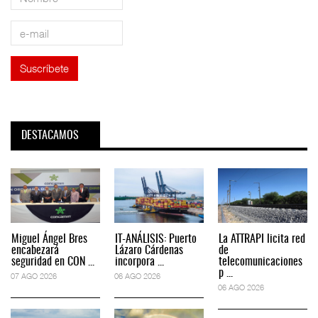
DESTACAMOS
Miguel Ángel Bres
IT-ANÁLISIS: Puerto
La ATTRAPI licita red
encabezará
Lázaro Cárdenas
de
seguridad en CON ...
incorpora ...
telecomunicaciones
p ...
07 AGO 2026
06 AGO 2026
06 AGO 2026