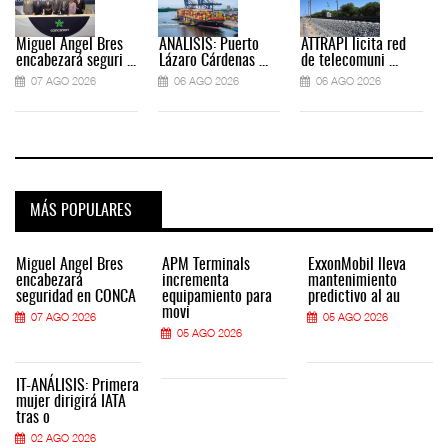
Miguel Ángel Bres
ANÁLISIS: Puerto
ATTRAPI licita red
encabezará seguri ...
Lázaro Cárdenas ...
de telecomuni ...
07 AGO 2026
06 AGO 2026
06 AGO 2026
MÁS POPULARES
Miguel Ángel Bres
APM Terminals
ExxonMobil lleva
encabezará
incrementa
mantenimiento
seguridad en CONCA
equipamiento para
predictivo al au
movi
07 AGO 2026
05 AGO 2026
05 AGO 2026
IT-ANÁLISIS: Primera
mujer dirigirá IATA
tras o
02 AGO 2026