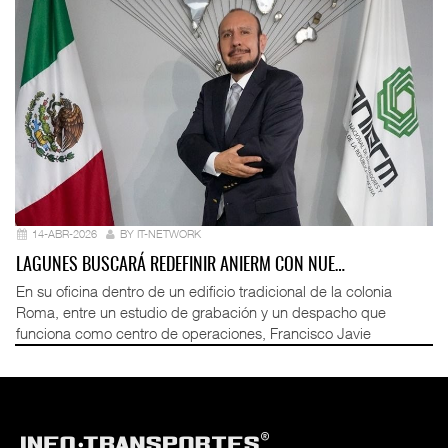
14-ABR-2026
BY IT-NETWORK
LAGUNES BUSCARÁ REDEFINIR ANIERM CON NUE…
En su oficina dentro de un edificio tradicional de la colonia
Roma, entre un estudio de grabación y un despacho que
funciona como centro de operaciones, Francisco Javie