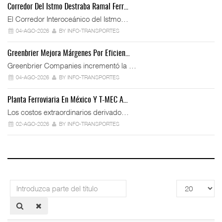
Corredor Del Istmo Destraba Ramal Ferr…
El Corredor Interoceánico del Istmo…
04-AGO-2026
BY INFO-TRANSPORTES
Greenbrier Mejora Márgenes Por Eficien…
Greenbrier Companies incrementó la …
04-AGO-2026
BY INFO-TRANSPORTES
Planta Ferroviaria En México Y T-MEC A…
Los costos extraordinarios derivado…
02-AGO-2026
BY INFO-TRANSPORTES
Introduzca
Cantidad
parte
a
del
mostrar
título