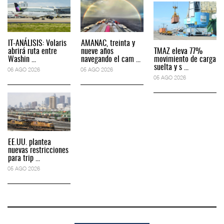
IT-ANÁLISIS: Volaris
AMANAC, treinta y
abrirá ruta entre
nueve años
TMAZ eleva 77%
Washin ...
navegando el cam ...
movimiento de carga
suelta y s ...
06 AGO 2026
05 AGO 2026
05 AGO 2026
EE.UU. plantea
nuevas restricciones
para trip ...
05 AGO 2026