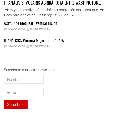
IT-ANÁLISIS: VOLARIS ABRIRÁ RUTA ENTRE WASHINGTON…
⮕ IA y automatización redefinen operación aeroportuaria ⮕
Bombardier exhibe Challenger 3500 en LA ...
ASPA Pide Bloquear Eventual Fusión…
IT
04-AGO-2026
BY IT-NETWORK
IT-ANÁLISIS: Primera Mujer Dirigirá IATA…
IT
02-AGO-2026
BY IT-NETWORK
Suscríbete a nuestro newsletter