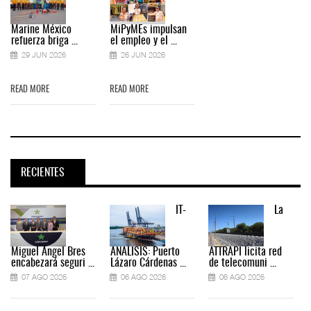
Marine México
MiPyMEs impulsan
refuerza briga ...
el empleo y el ...
29 JUN 2026
26 JUN 2026
READ MORE
READ MORE
RECIENTES
IT-
La
Miguel Ángel Bres
ANÁLISIS: Puerto
ATTRAPI licita red
encabezará seguri ...
Lázaro Cárdenas ...
de telecomuni ...
07 AGO 2026
06 AGO 2026
06 AGO 2026