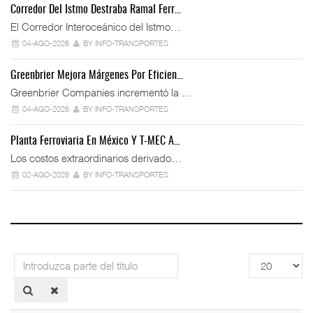
Corredor Del Istmo Destraba Ramal Ferr…
El Corredor Interoceánico del Istmo…
04-AGO-2026
BY INFO-TRANSPORTES
Greenbrier Mejora Márgenes Por Eficien…
Greenbrier Companies incrementó la …
04-AGO-2026
BY INFO-TRANSPORTES
Planta Ferroviaria En México Y T-MEC A…
Los costos extraordinarios derivado…
02-AGO-2026
BY INFO-TRANSPORTES
Introduzca
Cantidad
parte
a
del
mostrar
título