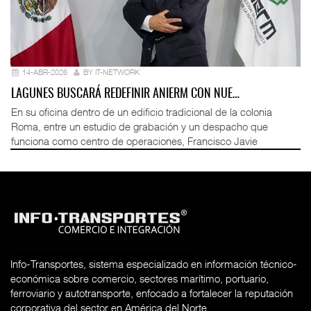
14-ABR-2026
BY IT-NETWORK
LAGUNES BUSCARÁ REDEFINIR ANIERM CON NUE…
En su oficina dentro de un edificio tradicional de la colonia
Roma, entre un estudio de grabación y un despacho que
funciona como centro de operaciones, Francisco Javie
Info-Transportes, sistema especializado en información técnico-
económica sobre comercio, sectores marítimo, portuario,
ferroviario y autotransporte, enfocado a fortalecer la reputación
corporativa del sector en América del Norte.