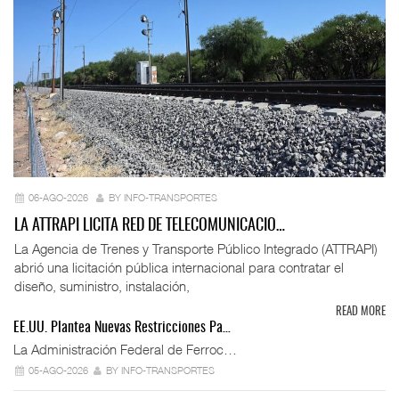
06-AGO-2026
BY INFO-TRANSPORTES
LA ATTRAPI LICITA RED DE TELECOMUNICACIO…
La Agencia de Trenes y Transporte Público Integrado (ATTRAPI)
abrió una licitación pública internacional para contratar el
diseño, suministro, instalación,
READ MORE
EE.UU. Plantea Nuevas Restricciones Pa…
La Administración Federal de Ferroc…
05-AGO-2026
BY INFO-TRANSPORTES