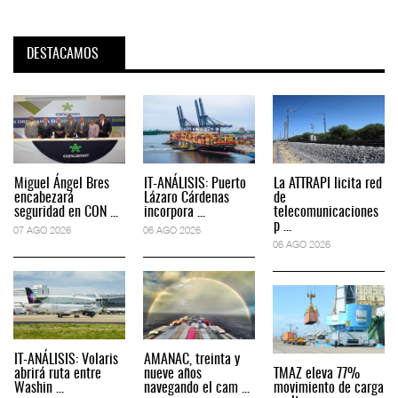
DESTACAMOS
Miguel Ángel Bres
IT-ANÁLISIS: Puerto
La ATTRAPI licita red
encabezará
Lázaro Cárdenas
de
seguridad en CON ...
incorpora ...
telecomunicaciones
p ...
07 AGO 2026
06 AGO 2026
06 AGO 2026
IT-ANÁLISIS: Volaris
AMANAC, treinta y
abrirá ruta entre
nueve años
TMAZ eleva 77%
Washin ...
navegando el cam ...
movimiento de carga