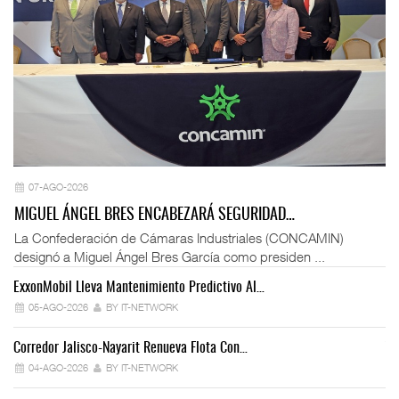
07-AGO-2026
MIGUEL ÁNGEL BRES ENCABEZARÁ SEGURIDAD…
La Confederación de Cámaras Industriales (CONCAMIN)
designó a Miguel Ángel Bres García como presiden ...
ExxonMobil Lleva Mantenimiento Predictivo Al…
La
05-AGO-2026
BY IT-NETWORK
Corredor Jalisco-Nayarit Renueva Flota Con…
Tr
04-AGO-2026
BY IT-NETWORK