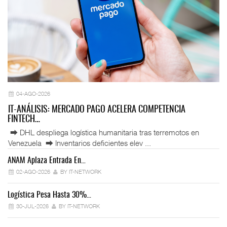
04-AGO-2026
IT-ANÁLISIS: MERCADO PAGO ACELERA COMPETENCIA
FINTECH…
⮕ DHL despliega logística humanitaria tras terremotos en
Venezuela ⮕ Inventarios deficientes elev ...
ANAM Aplaza Entrada En…
IT
02-AGO-2026
BY IT-NETWORK
Logística Pesa Hasta 30%…
Ex
30-JUL-2026
BY IT-NETWORK