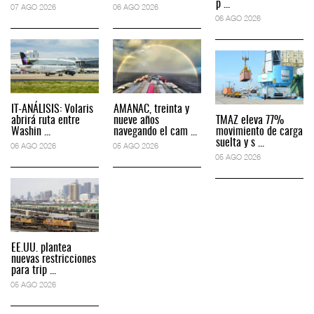
p ...
07 AGO 2026
06 AGO 2026
06 AGO 2026
IT-ANÁLISIS: Volaris
AMANAC, treinta y
abrirá ruta entre
nueve años
TMAZ eleva 77%
Washin ...
navegando el cam ...
movimiento de carga
suelta y s ...
06 AGO 2026
05 AGO 2026
05 AGO 2026
EE.UU. plantea
nuevas restricciones
para trip ...
05 AGO 2026