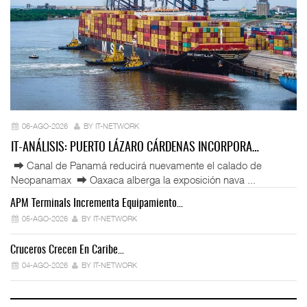
06-AGO-2026
BY IT-NETWORK
IT-ANÁLISIS: PUERTO LÁZARO CÁRDENAS INCORPORA…
⮕ Canal de Panamá reducirá nuevamente el calado de
Neopanamax ⮕ Oaxaca alberga la exposición nava ...
APM Terminals Incrementa Equipamiento…
05-AGO-2026
BY IT-NETWORK
Cruceros Crecen En Caribe…
04-AGO-2026
BY IT-NETWORK