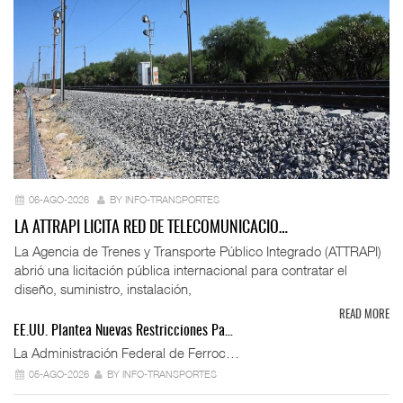
06-AGO-2026
BY INFO-TRANSPORTES
LA ATTRAPI LICITA RED DE TELECOMUNICACIO…
La Agencia de Trenes y Transporte Público Integrado (ATTRAPI)
abrió una licitación pública internacional para contratar el
diseño, suministro, instalación,
READ MORE
EE.UU. Plantea Nuevas Restricciones Pa…
La Administración Federal de Ferroc…
05-AGO-2026
BY INFO-TRANSPORTES