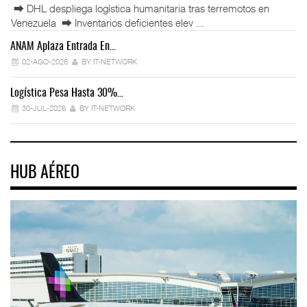
⮕ DHL despliega logística humanitaria tras terremotos en
Venezuela ⮕ Inventarios deficientes elev ...
ANAM Aplaza Entrada En…
IT
02-AGO-2026
BY IT-NETWORK
Logística Pesa Hasta 30%…
Ex
30-JUL-2026
BY IT-NETWORK
HUB AÉREO