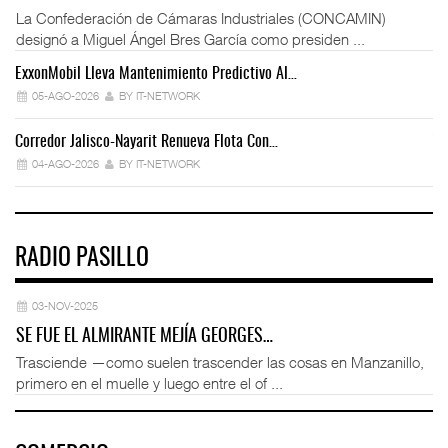
La Confederación de Cámaras Industriales (CONCAMIN)
designó a Miguel Ángel Bres García como presiden ...
ExxonMobil Lleva Mantenimiento Predictivo Al…
La
05-AGO-2026
BY IT-NETWORK
Corredor Jalisco-Nayarit Renueva Flota Con…
Tr
04-AGO-2026
BY IT-NETWORK
RADIO PASILLO
03-NOV-2025
SE FUE EL ALMIRANTE MEJÍA GEORGES…
Trasciende —como suelen trascender las cosas en Manzanillo,
primero en el muelle y luego entre el of ...