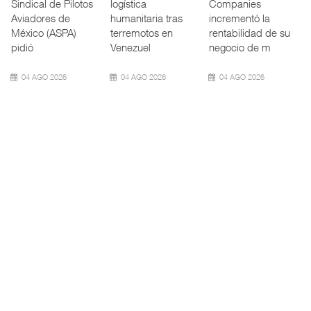
de Cámaras
Panamá reducirá
Trenes y
Industriales
nuevamente el
Transporte Público
(CONCAMIN)
calado de
Integrado
designó a Migu
Neopanamax ⮕
(ATTRAPI) abri
07 AGO 2026
06 AGO 2026
06 AGO 2026
IT-ANÁLISIS: Volaris
AMANAC, treinta y
TMAZ eleva 77%
abri ...
nueve a ...
movimiento ...
⮕ IA y
La transformación
La Terminal
automatización
del comercio
Marítima de
redefinen
marítimo mundial
Mazatlán (TMAZ),
operación
también ha
subsidiaria
aeroportuaria ⮕
redefin
portuaria de
Bomba
05 AGO 2026
05 AGO 2026