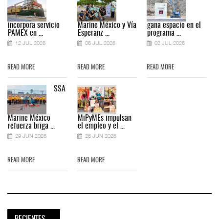
incorpora servicio
Marine México y Vía
gana espacio en el
PAMEX en ...
Esperanz ...
programa ...
12 JUL 2026
06 JUL 2026
02 JUL 2026
READ MORE
READ MORE
READ MORE
SSA
Marine México
MiPyMEs impulsan
refuerza briga ...
el empleo y el ...
29 JUN 2026
26 JUN 2026
READ MORE
READ MORE