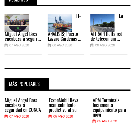
RECIENTES
IT-
La
Miguel Ángel Bres
ANÁLISIS: Puerto
ATTRAPI licita red
encabezará seguri ...
Lázaro Cárdenas ...
de telecomuni ...
07 AGO 2026
06 AGO 2026
06 AGO 2026
MÁS POPULARES
Miguel Ángel Bres
ExxonMobil lleva
APM Terminals
encabezará
mantenimiento
incrementa
seguridad en CONCA
predictivo al au
equipamiento para
movi
07 AGO 2026
05 AGO 2026
05 AGO 2026