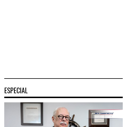
Corredor del Istmo
Corredor Jalisco-
destra ...
Nayarit ...
Cruceros crecen en
Caribe ...
El Corredor
El corredor
COZUMEL, Méx.
Interoceánico del
metropolitano que
— El arribo de
Istmo de
conecta Jalisco y
pasajeros en
Tehuantepec (CIIT)
Nayarit inició la
cruceros a la
destrabó
turística
04 AGO 2026
04 AGO 2026
04 AGO 2026
ESPECIAL