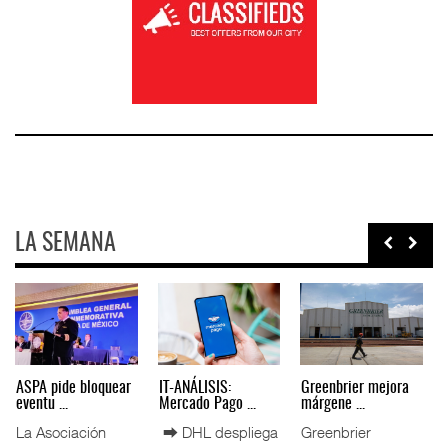
LA SEMANA
Miguel Ángel Bres
IT-ANÁLISIS: Puerto
La ATTRAPI licita
encabez ...
Lázar ...
red de ...
La Confederación
⮕ Canal de
La Agencia de