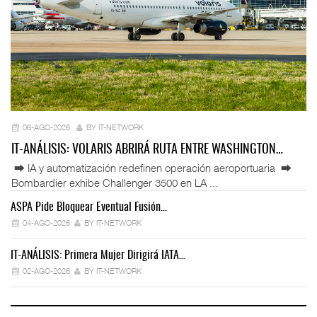
06-AGO-2026
BY IT-NETWORK
IT-ANÁLISIS: VOLARIS ABRIRÁ RUTA ENTRE WASHINGTON…
⮕ IA y automatización redefinen operación aeroportuaria ⮕
Bombardier exhibe Challenger 3500 en LA ...
ASPA Pide Bloquear Eventual Fusión…
IT
04-AGO-2026
BY IT-NETWORK
IT-ANÁLISIS: Primera Mujer Dirigirá IATA…
IT
02-AGO-2026
BY IT-NETWORK