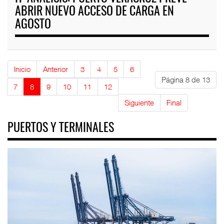
ABRIR NUEVO ACCESO DE CARGA EN
AGOSTO
Inicio
Anterior
3
4
5
6
Página 8 de 13
7
8
9
10
11
12
Siguiente
Final
PUERTOS Y TERMINALES