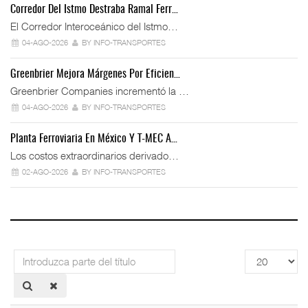
Corredor Del Istmo Destraba Ramal Ferr…
El Corredor Interoceánico del Istmo…
04-AGO-2026
BY INFO-TRANSPORTES
Greenbrier Mejora Márgenes Por Eficien…
Greenbrier Companies incrementó la …
04-AGO-2026
BY INFO-TRANSPORTES
Planta Ferroviaria En México Y T-MEC A…
Los costos extraordinarios derivado…
02-AGO-2026
BY INFO-TRANSPORTES
Introduzca
Cantidad
parte
a
del
mostrar
título