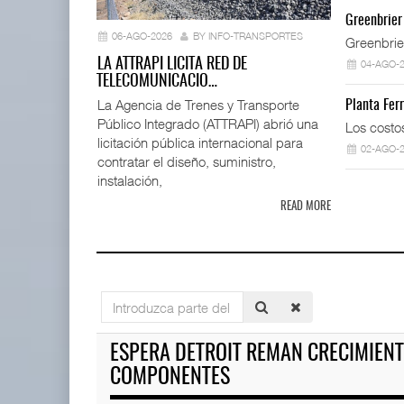
La ATTRAPI
Greenbrier
telecomuni
06-AGO-2026
BY INFO-TRANSPORTES
Greenbrie
06 AGO 
LA ATTRAPI LICITA RED DE
04-AGO-
TELECOMUNICACIO…
La Agencia de Trenes y Transporte
Planta Fer
Público Integrado (ATTRAPI) abrió una
AMANAC, treinta y nueve años
Los costo
navegando el cam ...
licitación pública internacional para
02-AGO-
05 AGO 2026
contratar el diseño, suministro,
instalación,
READ MORE
Miguel Ángel Bres encabezar
07 AGO 2026
ExxonMobil lleva mantenimien
Introduzca
05 AGO 2026
parte
TMAZ eleva 77% movimiento de
del
ESPERA DETROIT REMAN CRECIMIEN
carga suelta y s ...
título
05 AGO 2026
COMPONENTES
APM Terminals incrementa e
05 AGO 2026