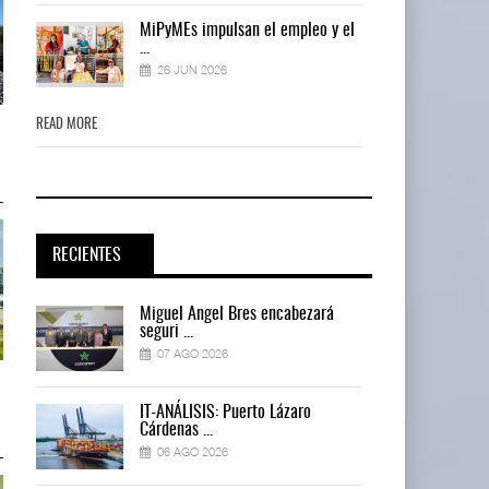
el
MiPyMEs impulsan el empleo y el
...
26 JUN 2026
READ MORE
READ MORE
La ATTRAPI licita red de
La ATTRAPI licita red de
telecomunicaciones p ...
telecomunicaciones p ...
06 AGO 2026
06 AGO 2026
RECIENTES
Miguel Ángel Bres encabezará
seguri ...
07 AGO 2026
IT-ANÁLISIS: Volaris abrirá ruta
IT-ANÁLISIS: Volaris abrirá ruta
entre Washin ...
entre Washin ...
IT-ANÁLISIS: Puerto Lázaro
06 AGO 2026
06 AGO 2026
Cárdenas ...
06 AGO 2026