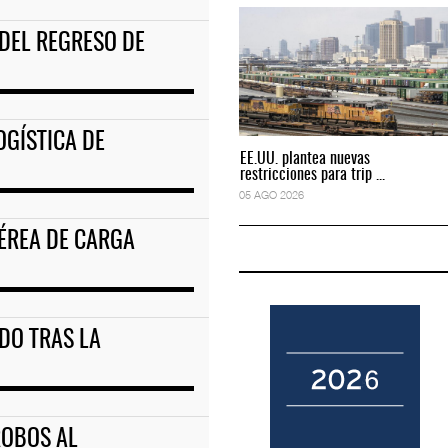
 DEL REGRESO DE
rigirá IATA tras o
IT-ANÁLISIS: Primera mujer dirigirá IATA tras o
02 AGO 2026
OGÍSTICA DE
EE.UU. plantea nuevas
EE.UU. plantea nuevas
restricciones para trip ...
restricciones para trip ...
05 AGO 2026
05 AGO 2026
AÉREA DE CARGA
ADO TRAS LA
ROBOS AL