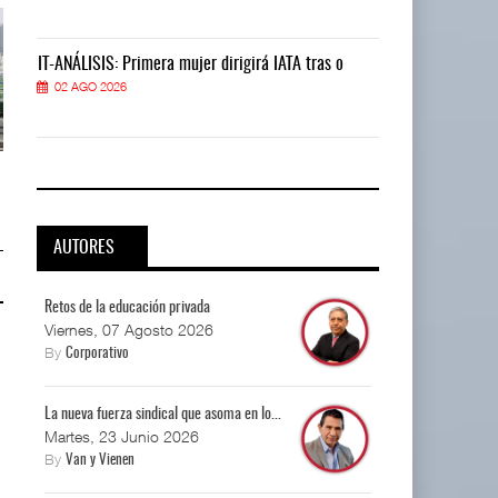
IT-ANÁLISIS: Primera mujer dirigirá IATA tras o
IT-ANÁLISIS: P
02 AGO 2026
02 AGO 2026
EE.UU. plantea nuevas
EE.UU. plantea nuevas
restricciones para trip ...
restricciones para trip ...
05 AGO 2026
05 AGO 2026
AUTORES
Retos de la educación privada
Viernes, 07 Agosto 2026
By
Corporativo
La nueva fuerza sindical que asoma en lo...
Martes, 23 Junio 2026
By
Van y Vienen