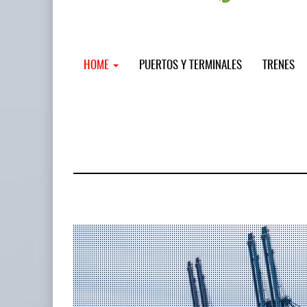
HOME
PUERTOS Y TERMINALES
TRENES
MSC incor
...
12 JUL 