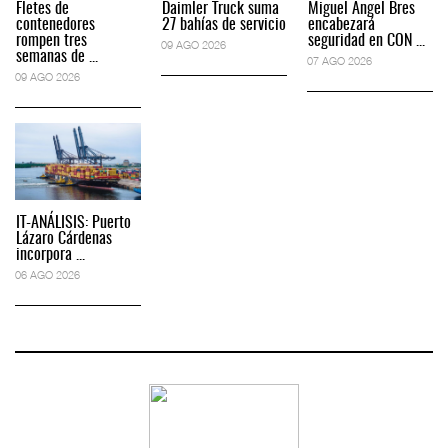
Fletes de
Daimler Truck suma
Miguel Ángel Bres
contenedores
27 bahías de servicio
encabezará
rompen tres
seguridad en CON ...
09 AGO 2026
semanas de ...
07 AGO 2026
09 AGO 2026
IT-ANÁLISIS: Puerto
Lázaro Cárdenas
incorpora ...
06 AGO 2026