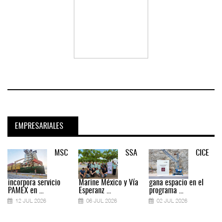
EMPRESARIALES
MSC
SSA
CICE
incorpora servicio
Marine México y Vía
gana espacio en el
PAMEX en ...
Esperanz ...
programa ...
12 JUL 2026
06 JUL 2026
02 JUL 2026