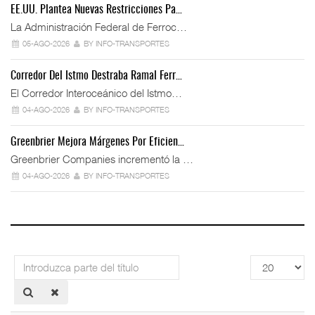
EE.UU. Plantea Nuevas Restricciones Pa…
La Administración Federal de Ferroc…
05-AGO-2026
BY INFO-TRANSPORTES
Corredor Del Istmo Destraba Ramal Ferr…
El Corredor Interoceánico del Istmo…
04-AGO-2026
BY INFO-TRANSPORTES
Greenbrier Mejora Márgenes Por Eficien…
Greenbrier Companies incrementó la …
04-AGO-2026
BY INFO-TRANSPORTES
Introduzca
Cantidad
parte
a
del
mostrar
título