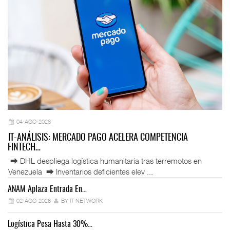
04-AGO-2026
IT-ANÁLISIS: MERCADO PAGO ACELERA COMPETENCIA
FINTECH…
⮕ DHL despliega logística humanitaria tras terremotos en
Venezuela ⮕ Inventarios deficientes elev ...
ANAM Aplaza Entrada En…
IT
02-AGO-2026
BY IT-NETWORK
Logística Pesa Hasta 30%…
Ex