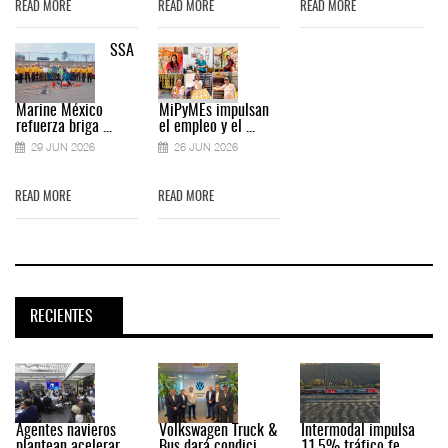
READ MORE
READ MORE
READ MORE
SSA
Marine México
MiPyMEs impulsan
refuerza briga ...
el empleo y el ...
29 JUN 2026
26 JUN 2026
READ MORE
READ MORE
RECIENTES
Agentes navieros
Volkswagen Truck &
Intermodal impulsa
plantean acelerar ...
Bus dará condici ...
11.5% tráfico fe ...