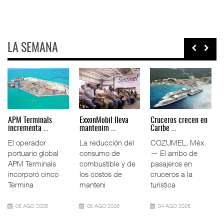
LA SEMANA
 Truck &
Intermodal impulsa
APM Terminals
ExxonMobil lle
11.5% ...
incrementa ...
mantenim ...
n Truck
El tráfico
El operador
La reducción 
ico
ferroviario
portuario global
consumo de
acordó
mexicano creció
APM Terminals
combustible 
mara
11.5% interanual
incorporó cinco
los costos de
durante la
Termina
manteni
26
09 AGO 2026
05 AGO 2026
05 AGO 2026