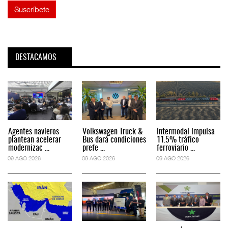
DESTACAMOS
Agentes navieros
Volkswagen Truck &
Intermodal impulsa
plantean acelerar
Bus dará condiciones
11.5% tráfico
modernizac ...
prefe ...
ferroviario ...
09 AGO 2026
09 AGO 2026
09 AGO 2026