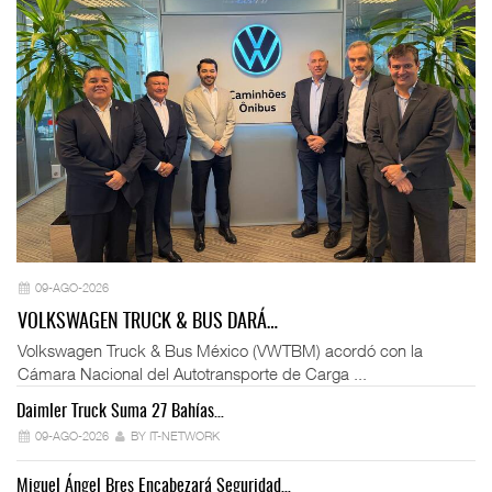
09-AGO-2026
VOLKSWAGEN TRUCK & BUS DARÁ…
Volkswagen Truck & Bus México (VWTBM) acordó con la
Cámara Nacional del Autotransporte de Carga ...
Daimler Truck Suma 27 Bahías…
Ex
09-AGO-2026
BY IT-NETWORK
Miguel Ángel Bres Encabezará Seguridad…
Co