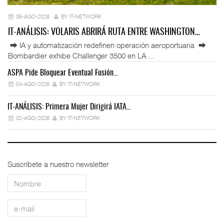
06-AGO-2026
BY IT-NETWORK
IT-ANÁLISIS: VOLARIS ABRIRÁ RUTA ENTRE WASHINGTON…
⮕ IA y automatización redefinen operación aeroportuaria ⮕
Bombardier exhibe Challenger 3500 en LA ...
ASPA Pide Bloquear Eventual Fusión…
IT
04-AGO-2026
BY IT-NETWORK
IT-ANÁLISIS: Primera Mujer Dirigirá IATA…
IT
02-AGO-2026
BY IT-NETWORK
Suscríbete a nuestro newsletter