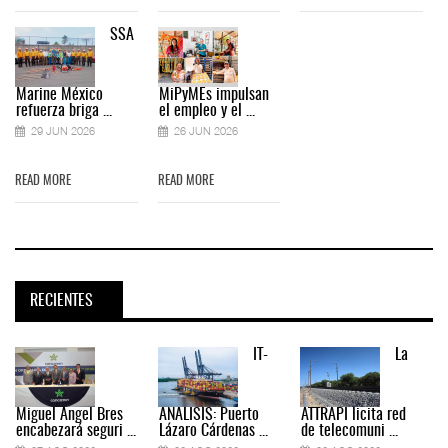
SSA
Marine México
MiPyMEs impulsan
refuerza briga ...
el empleo y el ...
29 JUN 2026
26 JUN 2026
READ MORE
READ MORE
RECIENTES
IT-
La
Miguel Ángel Bres
ANÁLISIS: Puerto
ATTRAPI licita red
encabezará seguri ...
Lázaro Cárdenas ...
de telecomuni ...