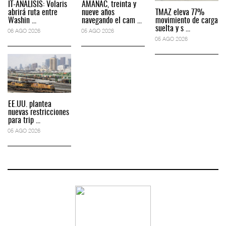
IT-ANÁLISIS: Volaris
AMANAC, treinta y
abrirá ruta entre
nueve años
TMAZ eleva 77%
Washin ...
navegando el cam ...
movimiento de carga
suelta y s ...
06 AGO 2026
05 AGO 2026
05 AGO 2026
EE.UU. plantea
nuevas restricciones
para trip ...
05 AGO 2026