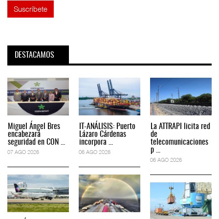
DESTACAMOS
Miguel Ángel Bres
IT-ANÁLISIS: Puerto
La ATTRAPI licita red
encabezará
Lázaro Cárdenas
de
seguridad en CON ...
incorpora ...
telecomunicaciones
p ...
07 AGO 2026
06 AGO 2026
06 AGO 2026