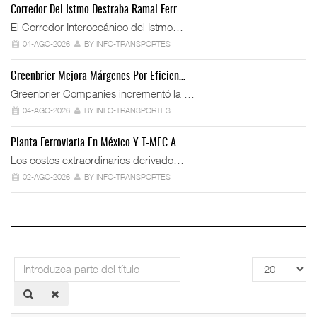
Corredor Del Istmo Destraba Ramal Ferr…
El Corredor Interoceánico del Istmo…
04-AGO-2026
BY INFO-TRANSPORTES
Greenbrier Mejora Márgenes Por Eficien…
Greenbrier Companies incrementó la …
04-AGO-2026
BY INFO-TRANSPORTES
Planta Ferroviaria En México Y T-MEC A…
Los costos extraordinarios derivado…
02-AGO-2026
BY INFO-TRANSPORTES
Introduzca
Cantidad
parte
a
del
mostrar
título