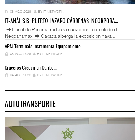
06-AGO-2026
BY IT-NETWORK
IT-ANÁLISIS: PUERTO LÁZARO CÁRDENAS INCORPORA…
⮕ Canal de Panamá reducirá nuevamente el calado de
Neopanamax ⮕ Oaxaca alberga la exposición nava ...
APM Terminals Incrementa Equipamiento…
05-AGO-2026
BY IT-NETWORK
Cruceros Crecen En Caribe…
04-AGO-2026
BY IT-NETWORK
AUTOTRANSPORTE