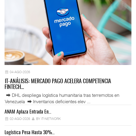
04-AGO-2026
IT-ANÁLISIS: MERCADO PAGO ACELERA COMPETENCIA
FINTECH…
⮕ DHL despliega logística humanitaria tras terremotos en
Venezuela ⮕ Inventarios deficientes elev ...
ANAM Aplaza Entrada En…
IT
02-AGO-2026
BY IT-NETWORK
Logística Pesa Hasta 30%…
Ex