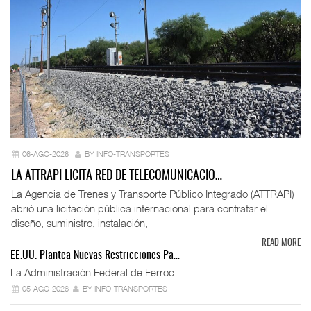
06-AGO-2026
BY INFO-TRANSPORTES
LA ATTRAPI LICITA RED DE TELECOMUNICACIO…
La Agencia de Trenes y Transporte Público Integrado (ATTRAPI)
abrió una licitación pública internacional para contratar el
diseño, suministro, instalación,
READ MORE
EE.UU. Plantea Nuevas Restricciones Pa…
La Administración Federal de Ferroc…
05-AGO-2026
BY INFO-TRANSPORTES