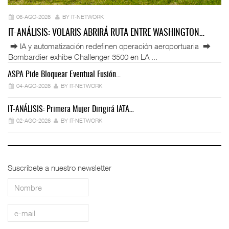
06-AGO-2026
BY IT-NETWORK
IT-ANÁLISIS: VOLARIS ABRIRÁ RUTA ENTRE WASHINGTON…
⮕ IA y automatización redefinen operación aeroportuaria ⮕
Bombardier exhibe Challenger 3500 en LA ...
ASPA Pide Bloquear Eventual Fusión…
IT
04-AGO-2026
BY IT-NETWORK
IT-ANÁLISIS: Primera Mujer Dirigirá IATA…
IT
02-AGO-2026
BY IT-NETWORK
Suscríbete a nuestro newsletter