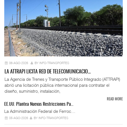
06-AGO-2026
BY INFO-TRANSPORTES
LA ATTRAPI LICITA RED DE TELECOMUNICACIO…
La Agencia de Trenes y Transporte Público Integrado (ATTRAPI)
abrió una licitación pública internacional para contratar el
diseño, suministro, instalación,
READ MORE
EE.UU. Plantea Nuevas Restricciones Pa…
La Administración Federal de Ferroc…
05-AGO-2026
BY INFO-TRANSPORTES