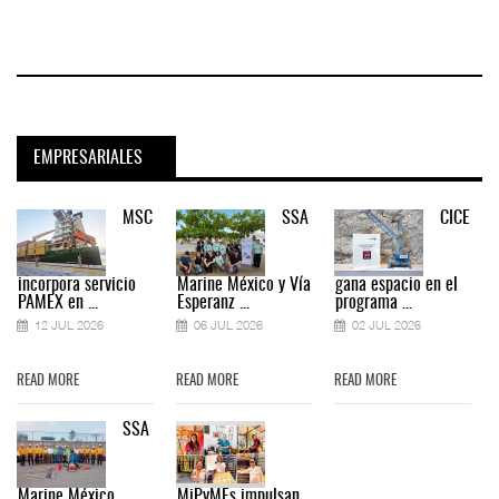
EMPRESARIALES
MSC
SSA
CICE
incorpora servicio
Marine México y Vía
gana espacio en el
PAMEX en ...
Esperanz ...
programa ...
12 JUL 2026
06 JUL 2026
02 JUL 2026
READ MORE
READ MORE
READ MORE
SSA
Marine México
MiPyMEs impulsan