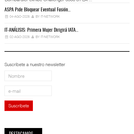
ASPA Pide Bloquear Eventual Fusión…
IT
04-AGO-2026
BY IT-NETWORK
IT-ANÁLISIS: Primera Mujer Dirigirá IATA…
IT
02-AGO-2026
BY IT-NETWORK
Suscríbete a nuestro newsletter