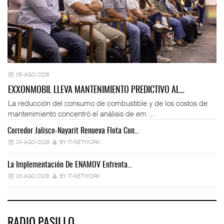
05-AGO-2026
EXXONMOBIL LLEVA MANTENIMIENTO PREDICTIVO AL…
La reducción del consumo de combustible y de los costos de
mantenimiento concentró el análisis de em ...
Corredor Jalisco-Nayarit Renueva Flota Con…
Tr
04-AGO-2026
BY IT-NETWORK
La Implementación De ENAMOV Enfrenta…
Dé
03-AGO-2026
BY IT-NETWORK
RADIO PASILLO