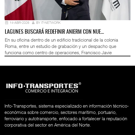
14-ABR-2026
BY IT-NETWORK
LAGUNES BUSCARÁ REDEFINIR ANIERM CON NUE…
En su oficina dentro de un edificio tradicional de la colonia
Roma, entre un estudio de grabación y un despacho que
funciona como centro de operaciones, Francisco Javie
Info-Transportes, sistema especializado en información técnico-
económica sobre comercio, sectores marítimo, portuario,
ferroviario y autotransporte, enfocado a fortalecer la reputación
corporativa del sector en América del Norte.