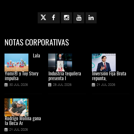
NOTAS CORPORATIVAS
Lala
Yomi® y Toy Story
Industria tequilera
Inversión Fija Bruta
impulsa
presenta l
repunta,
30 JUL 2026
28 JUL 2026
21 JUL 2026
Rodrigo Molina gana
la Beca Ar
21 JUL 2026