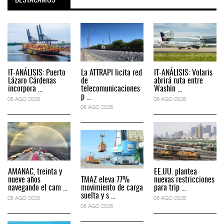
DESTACAMOS
IT-ANÁLISIS: Puerto
La ATTRAPI licita red
IT-ANÁLISIS: Volaris
Lázaro Cárdenas
de
abrirá ruta entre
incorpora ...
telecomunicaciones
Washin ...
p ...
06 AGO 2026
06 AGO 2026
06 AGO 2026
AMANAC, treinta y
EE.UU. plantea
nueve años
TMAZ eleva 77%
nuevas restricciones
navegando el cam ...
movimiento de carga
para trip ...
suelta y s ...
05 AGO 2026
05 AGO 2026
05 AGO 2026