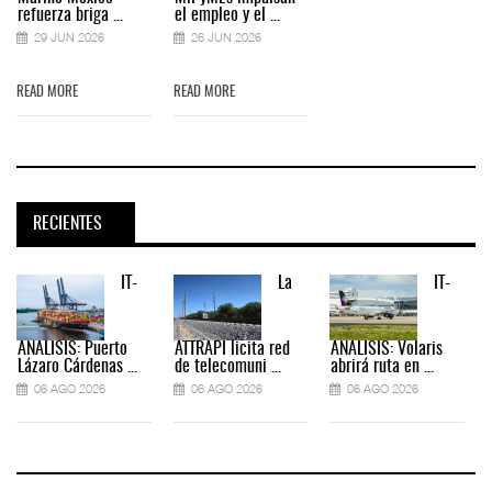
refuerza briga ...
el empleo y el ...
29 JUN 2026
26 JUN 2026
READ MORE
READ MORE
RECIENTES
IT-
La
IT-
ANÁLISIS: Puerto
ATTRAPI licita red
ANÁLISIS: Volaris
Lázaro Cárdenas ...
de telecomuni ...
abrirá ruta en ...
06 AGO 2026
06 AGO 2026
06 AGO 2026