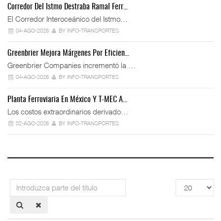
Corredor Del Istmo Destraba Ramal Ferr…
El Corredor Interoceánico del Istmo…
04-AGO-2026
BY INFO-TRANSPORTES
Greenbrier Mejora Márgenes Por Eficien…
Greenbrier Companies incrementó la …
04-AGO-2026
BY INFO-TRANSPORTES
Planta Ferroviaria En México Y T-MEC A…
Los costos extraordinarios derivado…
02-AGO-2026
BY INFO-TRANSPORTES
Introduzca
Cantidad
parte
a
del
mostrar
título