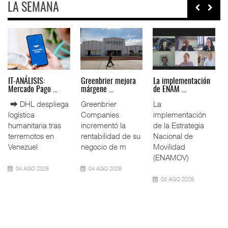
LA SEMANA
IT-ANÁLISIS: Puerto
La ATTRAPI licita
IT-ANÁLISIS: Volaris
Lázar ...
red de ...
abri ...
⮕ Canal de
La Agencia de
⮕ IA y
Panamá reducirá
Trenes y
automatización
nuevamente el
Transporte Público
redefinen
calado de
Integrado
operación
Neopanamax ⮕
(ATTRAPI) abri
aeroportuaria ⮕
Bomba
06 AGO 2026
06 AGO 2026
06 AGO 2026