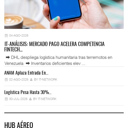
04-AGO-2026
IT-ANÁLISIS: MERCADO PAGO ACELERA COMPETENCIA
FINTECH…
⮕ DHL despliega logística humanitaria tras terremotos en
Venezuela ⮕ Inventarios deficientes elev ...
ANAM Aplaza Entrada En…
IT
02-AGO-2026
BY IT-NETWORK
Logística Pesa Hasta 30%…
Ex
30-JUL-2026
BY IT-NETWORK
HUB AÉREO