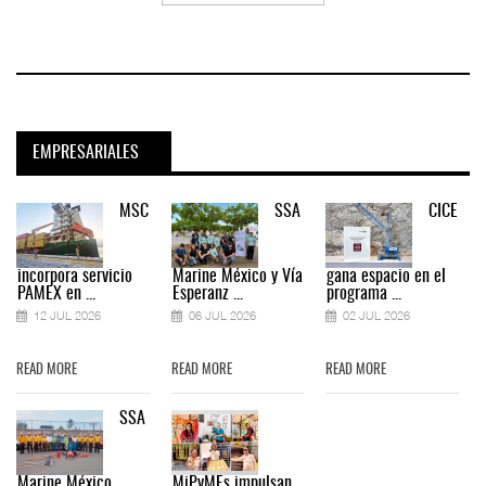
EMPRESARIALES
MSC
SSA
CICE
incorpora servicio
Marine México y Vía
gana espacio en el
PAMEX en ...
Esperanz ...
programa ...
12 JUL 2026
06 JUL 2026
02 JUL 2026
READ MORE
READ MORE
READ MORE
SSA
Marine México
MiPyMEs impulsan