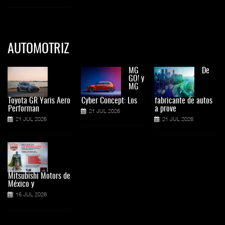
AUTOMOTRIZ
MG
De
GO! y
MG
Toyota GR Yaris Aero
Cyber Concept: Los
fabricante de autos
Performan
a prove
21 JUL 2026
21 JUL 2026
21 JUL 2026
Mitsubishi Motors de
México y
16 JUL 2026