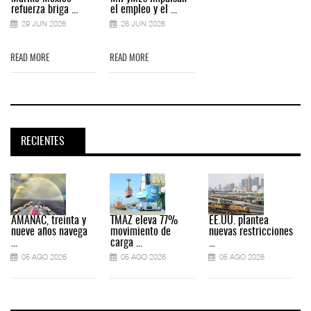
refuerza briga ...
el empleo y el ...
29 JUN 2026
26 JUN 2026
READ MORE
READ MORE
RECIENTES
AMANAC, treinta y
TMAZ eleva 77%
EE.UU. plantea
nueve años navega
movimiento de
nuevas restricciones
...
carga ...
...
.
05 AGO 2026
05 AGO 2026
05 AGO 2026