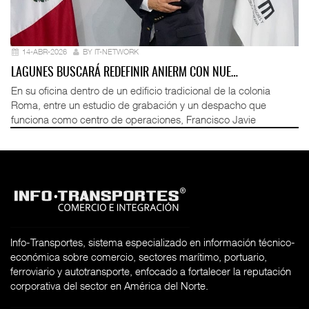
14-ABR-2026
BY IT-NETWORK
LAGUNES BUSCARÁ REDEFINIR ANIERM CON NUE…
En su oficina dentro de un edificio tradicional de la colonia
Roma, entre un estudio de grabación y un despacho que
funciona como centro de operaciones, Francisco Javie
Info-Transportes, sistema especializado en información técnico-
económica sobre comercio, sectores marítimo, portuario,
ferroviario y autotransporte, enfocado a fortalecer la reputación
corporativa del sector en América del Norte.