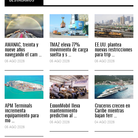
AMANAC, treinta y
TMAZ eleva 77%
EE.UU. plantea
nueve años
movimiento de carga
nuevas restricciones
navegando el cam ...
suelta y s ...
para trip ...
05 AGO 2026
05 AGO 2026
05 AGO 2026
APM Terminals
ExxonMobil lleva
Cruceros crecen en
incrementa
mantenimiento
Caribe mientras
equipamiento para
predictivo al ...
bajan ferr ...
mo ...
05 AGO 2026
04 AGO 2026
05 AGO 2026