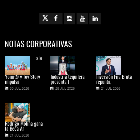
NOTAS CORPORATIVAS
Lala
Yomi® y Toy Story
Industria tequilera
Inversión Fija Bruta
impulsa
presenta l
repunta,
30 JUL 2026
28 JUL 2026
21 JUL 2026
Rodrigo Molina gana
la Beca Ar
21 JUL 2026