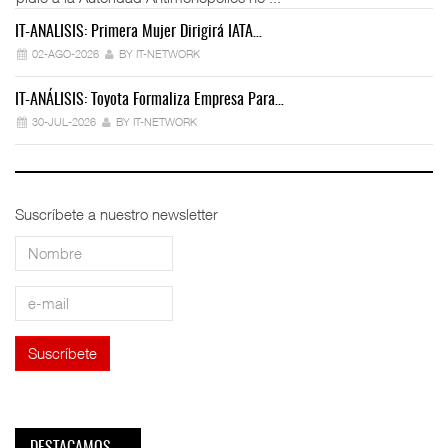
IT-ANÁLISIS: Primera Mujer Dirigirá IATA…
IT
02-AGO-2026
BY IT-NETWORK
IT-ANÁLISIS: Toyota Formaliza Empresa Para…
IT
30-JUL-2026
BY IT-NETWORK
Suscríbete a nuestro newsletter
DESTACAMOS