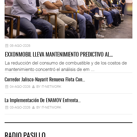
05-AGO-2026
EXXONMOBIL LLEVA MANTENIMIENTO PREDICTIVO AL…
La reducción del consumo de combustible y de los costos de
mantenimiento concentró el análisis de em ...
Corredor Jalisco-Nayarit Renueva Flota Con…
Tr
04-AGO-2026
BY IT-NETWORK
La Implementación De ENAMOV Enfrenta…
Dé
03-AGO-2026
BY IT-NETWORK
RADIO PASILLO