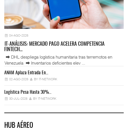
04-AGO-2026
IT-ANÁLISIS: MERCADO PAGO ACELERA COMPETENCIA
FINTECH…
⮕ DHL despliega logística humanitaria tras terremotos en
Venezuela ⮕ Inventarios deficientes elev ...
ANAM Aplaza Entrada En…
IT
02-AGO-2026
BY IT-NETWORK
Logística Pesa Hasta 30%…
Ex
30-JUL-2026
BY IT-NETWORK
HUB AÉREO