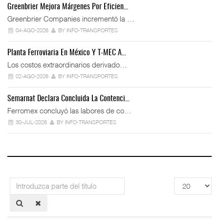
Greenbrier Mejora Márgenes Por Eficien…
Greenbrier Companies incrementó la …
04-AGO-2026
BY INFO-TRANSPORTES
Planta Ferroviaria En México Y T-MEC A…
Los costos extraordinarios derivado…
02-AGO-2026
BY INFO-TRANSPORTES
Semarnat Declara Concluida La Contenci…
Ferromex concluyó las labores de co…
30-JUL-2026
BY INFO-TRANSPORTES
Introduzca
Cantidad
parte
a
del
mostrar
título