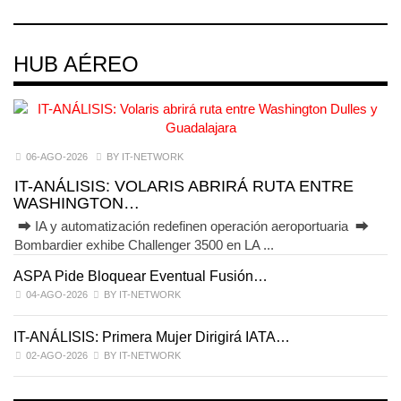
HUB AÉREO
06-AGO-2026
BY IT-NETWORK
IT-ANÁLISIS: VOLARIS ABRIRÁ RUTA ENTRE
WASHINGTON…
⮕ IA y automatización redefinen operación aeroportuaria ⮕
Bombardier exhibe Challenger 3500 en LA ...
ASPA Pide Bloquear Eventual Fusión…
I
04-AGO-2026
BY IT-NETWORK
IT-ANÁLISIS: Primera Mujer Dirigirá IATA…
IT
02-AGO-2026
BY IT-NETWORK