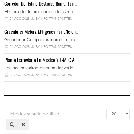
Corredor Del Istmo Destraba Ramal Ferr…
El Corredor Interoceánico del Istmo…
04-AGO-2026
BY INFO-TRANSPORTES
Greenbrier Mejora Márgenes Por Eficien…
Greenbrier Companies incrementó la …
04-AGO-2026
BY INFO-TRANSPORTES
Planta Ferroviaria En México Y T-MEC A…
Los costos extraordinarios derivado…
02-AGO-2026
BY INFO-TRANSPORTES
Introduzca
Cantidad
parte
a
del
mostrar
título