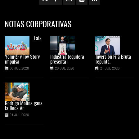
NOTAS CORPORATIVAS
Lala
Yomi® y Toy Story
Industria tequilera
Inversión Fija Bruta
impulsa
presenta l
repunta,
30 JUL 2026
28 JUL 2026
21 JUL 2026
Rodrigo Molina gana
la Beca Ar
21 JUL 2026