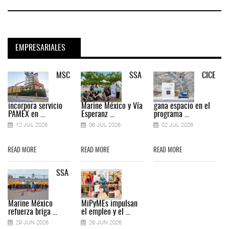
EMPRESARIALES
MSC
SSA
CICE
incorpora servicio
Marine México y Vía
gana espacio en el
PAMEX en ...
Esperanz ...
programa ...
12 JUL 2026
06 JUL 2026
02 JUL 2026
READ MORE
READ MORE
READ MORE
SSA
Marine México
MiPyMEs impulsan
refuerza briga ...
el empleo y el ...
29 JUN 2026
26 JUN 2026