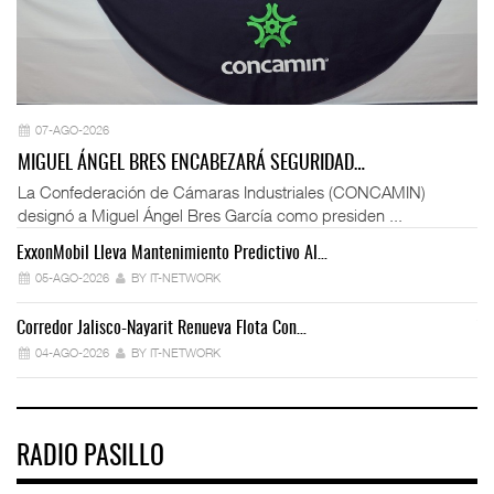
07-AGO-2026
MIGUEL ÁNGEL BRES ENCABEZARÁ SEGURIDAD…
La Confederación de Cámaras Industriales (CONCAMIN)
designó a Miguel Ángel Bres García como presiden ...
ExxonMobil Lleva Mantenimiento Predictivo Al…
La
05-AGO-2026
BY IT-NETWORK
Corredor Jalisco-Nayarit Renueva Flota Con…
Tr
04-AGO-2026
BY IT-NETWORK
RADIO PASILLO