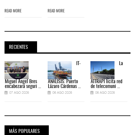
READ MORE
READ MORE
RECIENTES
IT-
La
Miguel Ángel Bres
ANÁLISIS: Puerto
ATTRAPI licita red
encabezará seguri ...
Lázaro Cárdenas ...
de telecomuni ...
07 AGO 2026
06 AGO 2026
06 AGO 2026
MÁS POPULARES