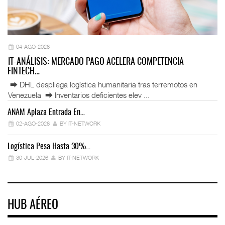
04-AGO-2026
IT-ANÁLISIS: MERCADO PAGO ACELERA COMPETENCIA
FINTECH…
⮕ DHL despliega logística humanitaria tras terremotos en
Venezuela ⮕ Inventarios deficientes elev ...
ANAM Aplaza Entrada En…
IT
02-AGO-2026
BY IT-NETWORK
Logística Pesa Hasta 30%…
Ex
30-JUL-2026
BY IT-NETWORK
HUB AÉREO