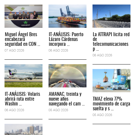
Miguel Ángel Bres
IT-ANÁLISIS: Puerto
La ATTRAPI licita red
encabezará
Lázaro Cárdenas
de
seguridad en CON ...
incorpora ...
telecomunicaciones
p ...
07 AGO 2026
06 AGO 2026
06 AGO 2026
IT-ANÁLISIS: Volaris
AMANAC, treinta y
abrirá ruta entre
nueve años
TMAZ eleva 77%
Washin ...
navegando el cam ...
movimiento de carga
suelta y s ...
06 AGO 2026
05 AGO 2026
05 AGO 2026