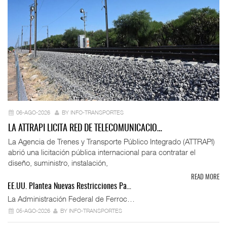
06-AGO-2026
BY INFO-TRANSPORTES
LA ATTRAPI LICITA RED DE TELECOMUNICACIO…
La Agencia de Trenes y Transporte Público Integrado (ATTRAPI)
abrió una licitación pública internacional para contratar el
diseño, suministro, instalación,
READ MORE
EE.UU. Plantea Nuevas Restricciones Pa…
La Administración Federal de Ferroc…
05-AGO-2026
BY INFO-TRANSPORTES