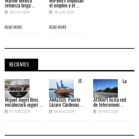
Marine México
MiPyMEs impulsan
refuerza briga ...
el empleo y el ...
29 JUN 2026
26 JUN 2026
READ MORE
READ MORE
RECIENTES
IT-
La
Miguel Ángel Bres
ANÁLISIS: Puerto
ATTRAPI licita red
encabezará seguri ...
Lázaro Cárdenas ...
de telecomuni ...
07 AGO 2026
06 AGO 2026
06 AGO 2026