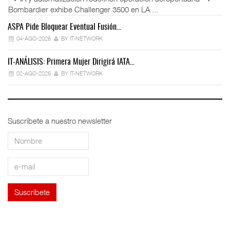
Bombardier exhibe Challenger 3500 en LA ...
ASPA Pide Bloquear Eventual Fusión…
IT
04-AGO-2026
BY IT-NETWORK
IT-ANÁLISIS: Primera Mujer Dirigirá IATA…
IT
02-AGO-2026
BY IT-NETWORK
Suscríbete a nuestro newsletter