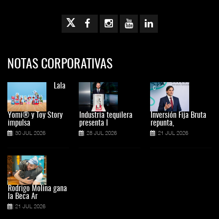
NOTAS CORPORATIVAS
Lala
Yomi® y Toy Story
Industria tequilera
Inversión Fija Bruta
impulsa
presenta l
repunta,
30 JUL 2026
28 JUL 2026
21 JUL 2026
Rodrigo Molina gana
la Beca Ar
21 JUL 2026