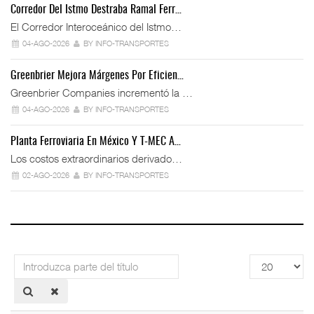
Corredor Del Istmo Destraba Ramal Ferr…
El Corredor Interoceánico del Istmo…
04-AGO-2026
BY INFO-TRANSPORTES
Greenbrier Mejora Márgenes Por Eficien…
Greenbrier Companies incrementó la …
04-AGO-2026
BY INFO-TRANSPORTES
Planta Ferroviaria En México Y T-MEC A…
Los costos extraordinarios derivado…
02-AGO-2026
BY INFO-TRANSPORTES
Introduzca
Cantidad
parte
a
del
mostrar
título