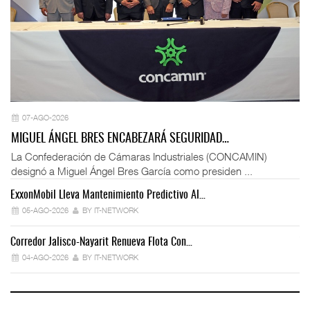
07-AGO-2026
MIGUEL ÁNGEL BRES ENCABEZARÁ SEGURIDAD…
La Confederación de Cámaras Industriales (CONCAMIN)
designó a Miguel Ángel Bres García como presiden ...
ExxonMobil Lleva Mantenimiento Predictivo Al…
La
05-AGO-2026
BY IT-NETWORK
Corredor Jalisco-Nayarit Renueva Flota Con…
Tr
04-AGO-2026
BY IT-NETWORK