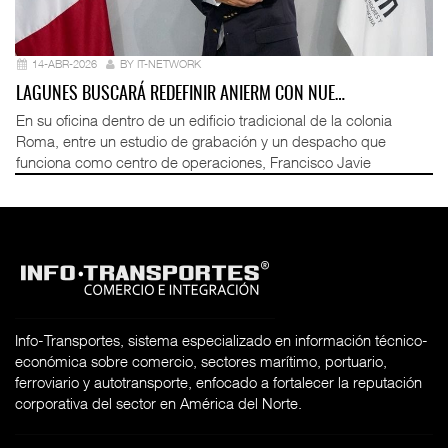
14-ABR-2026
BY IT-NETWORK
LAGUNES BUSCARÁ REDEFINIR ANIERM CON NUE…
En su oficina dentro de un edificio tradicional de la colonia
Roma, entre un estudio de grabación y un despacho que
funciona como centro de operaciones, Francisco Javie
Info-Transportes, sistema especializado en información técnico-
económica sobre comercio, sectores marítimo, portuario,
ferroviario y autotransporte, enfocado a fortalecer la reputación
corporativa del sector en América del Norte.