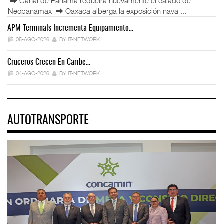
⮕ Canal de Panamá reducirá nuevamente el calado de
Neopanamax ⮕ Oaxaca alberga la exposición nava ...
APM Terminals Incrementa Equipamiento…
05-AGO-2026
BY IT-NETWORK
Cruceros Crecen En Caribe…
04-AGO-2026
BY IT-NETWORK
AUTOTRANSPORTE