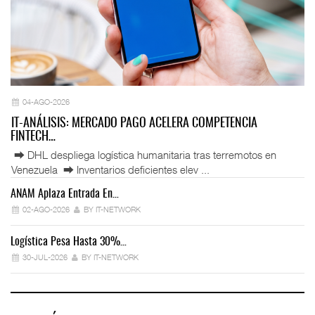
04-AGO-2026
IT-ANÁLISIS: MERCADO PAGO ACELERA COMPETENCIA
FINTECH…
⮕ DHL despliega logística humanitaria tras terremotos en
Venezuela ⮕ Inventarios deficientes elev ...
ANAM Aplaza Entrada En…
IT
02-AGO-2026
BY IT-NETWORK
Logística Pesa Hasta 30%…
Ex
30-JUL-2026
BY IT-NETWORK