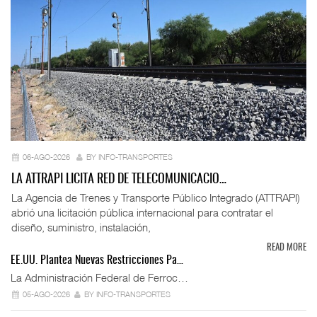
06-AGO-2026
BY INFO-TRANSPORTES
LA ATTRAPI LICITA RED DE TELECOMUNICACIO…
La Agencia de Trenes y Transporte Público Integrado (ATTRAPI)
abrió una licitación pública internacional para contratar el
diseño, suministro, instalación,
READ MORE
EE.UU. Plantea Nuevas Restricciones Pa…
La Administración Federal de Ferroc…
05-AGO-2026
BY INFO-TRANSPORTES