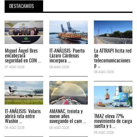
DESTACAMOS
Miguel Ángel Bres
IT-ANÁLISIS: Puerto
La ATTRAPI licita red
encabezará
Lázaro Cárdenas
de
seguridad en CON ...
incorpora ...
telecomunicaciones
p ...
07 AGO 2026
06 AGO 2026
06 AGO 2026
IT-ANÁLISIS: Volaris
AMANAC, treinta y
abrirá ruta entre
nueve años
TMAZ eleva 77%
Washin ...
navegando el cam ...
movimiento de carga
suelta y s ...
06 AGO 2026
05 AGO 2026
05 AGO 2026