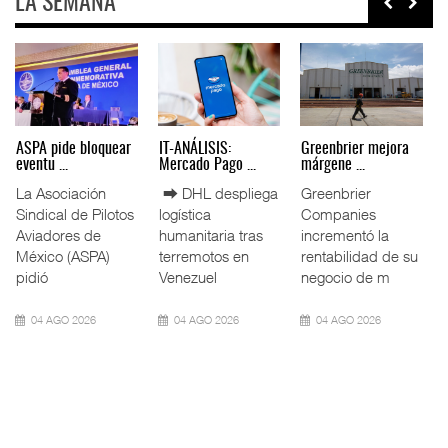
LA SEMANA
Miguel Ángel Bres
IT-ANÁLISIS: Puerto
La ATTRAPI licita
encabez ...
Lázar ...
red de ...
La Confederación
⮕ Canal de
La Agencia de
de Cámaras
Panamá reducirá
Trenes y
Industriales
nuevamente el
Transporte Público
(CONCAMIN)
calado de
Integrado
designó a Migu
Neopanamax ⮕
(ATTRAPI) abri
07 AGO 2026
06 AGO 2026
06 AGO 2026