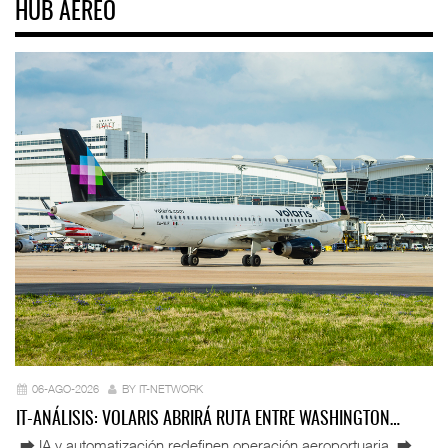
HUB AÉREO
06-AGO-2026
BY IT-NETWORK
IT-ANÁLISIS: VOLARIS ABRIRÁ RUTA ENTRE WASHINGTON…
⮕ IA y automatización redefinen operación aeroportuaria ⮕