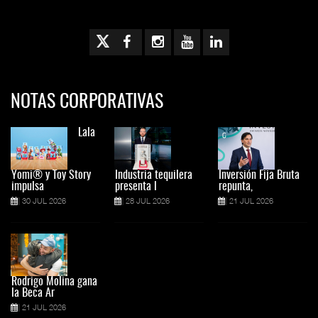
NOTAS CORPORATIVAS
Lala
Yomi® y Toy Story
Industria tequilera
Inversión Fija Bruta
impulsa
presenta l
repunta,
30 JUL 2026
28 JUL 2026
21 JUL 2026
Rodrigo Molina gana
la Beca Ar
21 JUL 2026