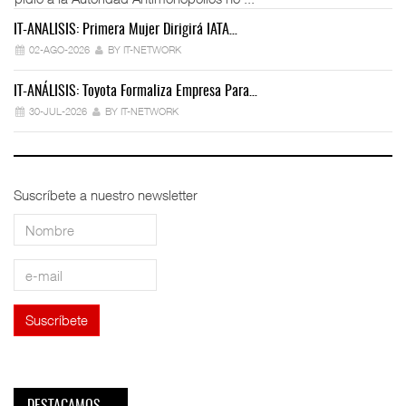
IT-ANÁLISIS: Primera Mujer Dirigirá IATA…
IT
02-AGO-2026
BY IT-NETWORK
IT-ANÁLISIS: Toyota Formaliza Empresa Para…
IT
30-JUL-2026
BY IT-NETWORK
Suscríbete a nuestro newsletter