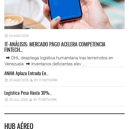
04-AGO-2026
IT-ANÁLISIS: MERCADO PAGO ACELERA COMPETENCIA
FINTECH…
⮕ DHL despliega logística humanitaria tras terremotos en
Venezuela ⮕ Inventarios deficientes elev ...
ANAM Aplaza Entrada En…
IT
02-AGO-2026
BY IT-NETWORK
Logística Pesa Hasta 30%…
Ex
30-JUL-2026
BY IT-NETWORK
HUB AÉREO