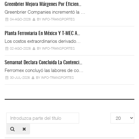
Greenbrier Mejora Márgenes Por Eficien…
Greenbrier Companies incrementó la …
04-AGO-2026
BY INFO-TRANSPORTES
Planta Ferroviaria En México Y T-MEC A…
Los costos extraordinarios derivado…
02-AGO-2026
BY INFO-TRANSPORTES
Semarnat Declara Concluida La Contenci…
Ferromex concluyó las labores de co…
30-JUL-2026
BY INFO-TRANSPORTES
Introduzca
Cantidad
parte
a
del
mostrar
título