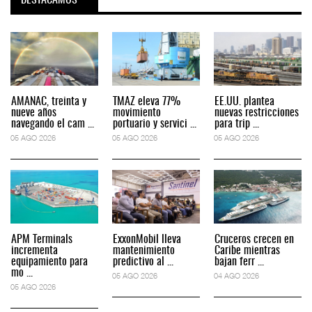
DESTACAMOS
AMANAC, treinta y
TMAZ eleva 77%
EE.UU. plantea
nueve años
movimiento
nuevas restricciones
navegando el cam ...
portuario y servici ...
para trip ...
05 AGO 2026
05 AGO 2026
05 AGO 2026
APM Terminals
ExxonMobil lleva
Cruceros crecen en
incrementa
mantenimiento
Caribe mientras
equipamiento para
predictivo al ...
bajan ferr ...
mo ...
05 AGO 2026
04 AGO 2026
05 AGO 2026