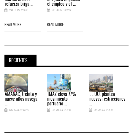
refuerza briga ...
el empleo y el ...
29 JUN 2026
26 JUN 2026
READ MORE
READ MORE
RECIENTES
AMANAC, treinta y
TMAZ eleva 77%
EE.UU. plantea
nueve años navega
movimiento
nuevas restricciones
...
portuario ...
...
.
05 AGO 2026
05 AGO 2026
05 AGO 2026