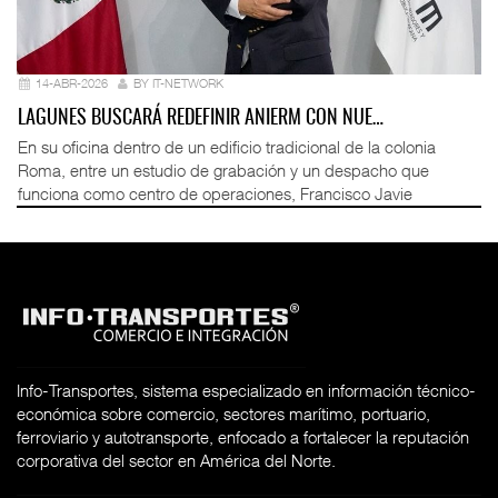
14-ABR-2026
BY IT-NETWORK
LAGUNES BUSCARÁ REDEFINIR ANIERM CON NUE…
En su oficina dentro de un edificio tradicional de la colonia
Roma, entre un estudio de grabación y un despacho que
funciona como centro de operaciones, Francisco Javie
Info-Transportes, sistema especializado en información técnico-
económica sobre comercio, sectores marítimo, portuario,
ferroviario y autotransporte, enfocado a fortalecer la reputación
corporativa del sector en América del Norte.