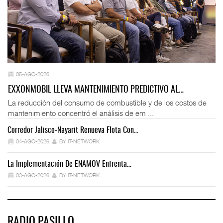
05-AGO-2026
EXXONMOBIL LLEVA MANTENIMIENTO PREDICTIVO AL…
La reducción del consumo de combustible y de los costos de
mantenimiento concentró el análisis de em ...
Corredor Jalisco-Nayarit Renueva Flota Con…
Tr
04-AGO-2026
BY IT-NETWORK
La Implementación De ENAMOV Enfrenta…
Dé
03-AGO-2026
BY IT-NETWORK
RADIO PASILLO