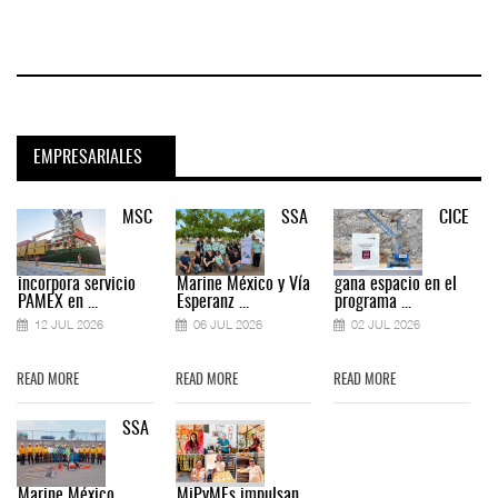
EMPRESARIALES
MSC
SSA
CICE
incorpora servicio
Marine México y Vía
gana espacio en el
PAMEX en ...
Esperanz ...
programa ...
12 JUL 2026
06 JUL 2026
02 JUL 2026
READ MORE
READ MORE
READ MORE
SSA
Marine México
MiPyMEs impulsan