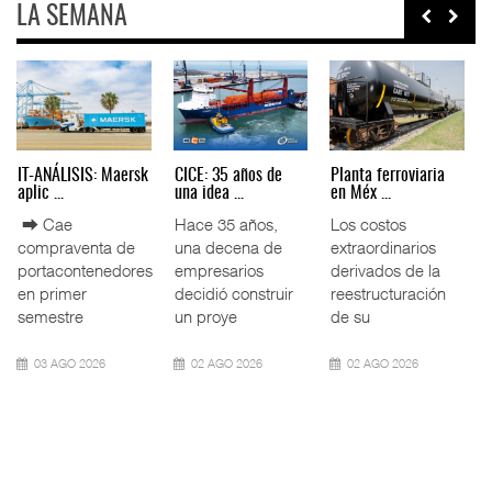
LA SEMANA
AMANAC, treinta y
TMAZ eleva 77%
EE.UU. plantea
nueve a ...
movimiento ...
nuevas res ...
La transformación
La Terminal
La Administración
del comercio
Marítima de
Federal de
marítimo mundial
Mazatlán (TMAZ),
Ferrocarriles de
también ha
subsidiaria
los Estados
redefin
portuaria de
Unidos (
05 AGO 2026
05 AGO 2026
05 AGO 2026