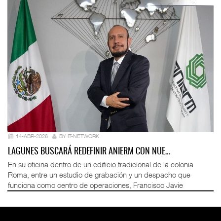
14-ABR-2026
BY IT-NETWORK
LAGUNES BUSCARÁ REDEFINIR ANIERM CON NUE…
En su oficina dentro de un edificio tradicional de la colonia
Roma, entre un estudio de grabación y un despacho que
funciona como centro de operaciones, Francisco Javie