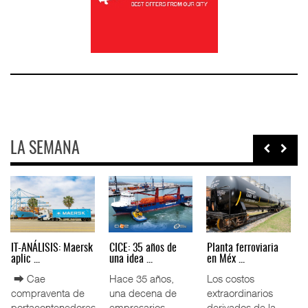
LA SEMANA
Treinta y nueve años
TMAZ eleva 77%
EE.UU. plantea
nave ...
movimiento ...
nuevas res ...
La transformación
La Terminal
La Administración
del comercio
Marítima de
Federal de
marítimo mundial
Mazatlán (TMAZ),
Ferrocarriles de