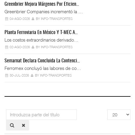
Greenbrier Mejora Márgenes Por Eficien…
Greenbrier Companies incrementó la …
04-AGO-2026
BY INFO-TRANSPORTES
Planta Ferroviaria En México Y T-MEC A…
Los costos extraordinarios derivado…
02-AGO-2026
BY INFO-TRANSPORTES
Semarnat Declara Concluida La Contenci…
Ferromex concluyó las labores de co…
30-JUL-2026
BY INFO-TRANSPORTES
Introduzca
Cantidad
parte
a
del
mostrar
título