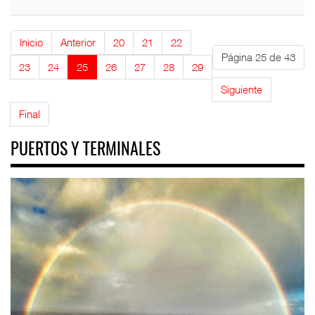
Inicio
Anterior
20
21
22
Página 25 de 43
23
24
25
26
27
28
29
Siguiente
Final
PUERTOS Y TERMINALES