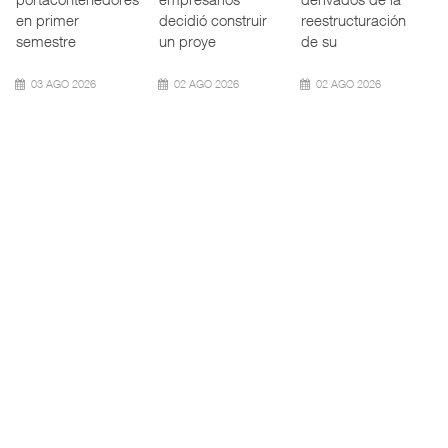
también ha
subsidiaria
los Estados
redefin
portuaria de
Unidos (
05 AGO 2026
05 AGO 2026
05 AGO 2026
APM Terminals
ExxonMobil lleva
Cruceros crecen en
incrementa ...
mantenim ...
Caribe ...
El operador
La reducción del
COZUMEL, Méx.
portuario global
consumo de
— El arribo de
APM Terminals
combustible y de
pasajeros en
incorporó cinco
los costos de
cruceros a la
Termina
manteni
turística
05 AGO 2026
05 AGO 2026
04 AGO 2026