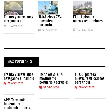
Treinta y nueve años
TMAZ eleva 77%
EE.UU. plantea
navegando el c ...
movimiento
nuevas restricciones
portuario ...
...
05 AGO 2026
05 AGO 2026
05 AGO 2026
MÁS POPULARES
Treinta y nueve años
TMAZ eleva 77%
EE.UU. plantea
navegando el cambio
movimiento
nuevas restricciones
portuario y servicios
para tripul
05 AGO 2026
05 AGO 2026
05 AGO 2026
APM Terminals
incrementa
equipamiento para