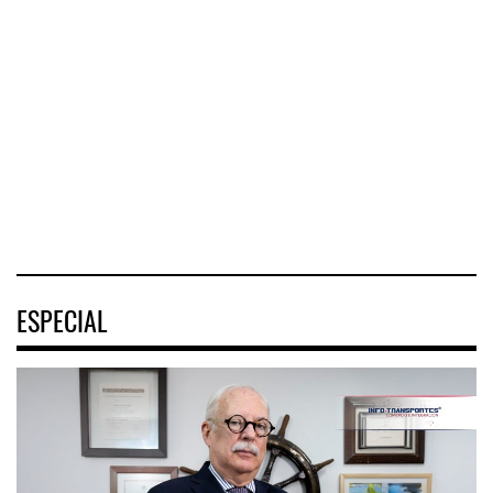
Greenbrier
⮕ DHL despliega
Companies
La
logística
incrementó la
implementación
humanitaria tras
rentabilidad de su
de la Estrategia
terremotos en
negocio de m
Nacional de
Venezuel
Movilidad
(ENAMOV)
04 AGO 2026
04 AGO 2026
03 AGO 2026
ESPECIAL