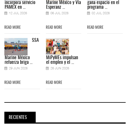
incorpora servicio
Marine México y Vía
gana espacio en el
PAMEX en ...
Esperanz ...
programa ...
12 JUL 2026
06 JUL 2026
02 JUL 2026
READ MORE
READ MORE
READ MORE
SSA
Marine México
MiPyMEs impulsan
refuerza briga ...
el empleo y el ...
29 JUN 2026
26 JUN 2026
READ MORE
READ MORE
RECIENTES