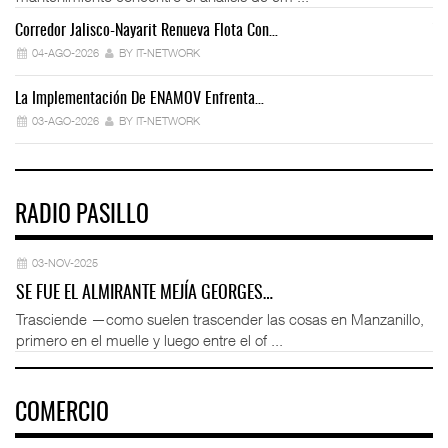
Corredor Jalisco-Nayarit Renueva Flota Con…
Tr
04-AGO-2026
BY IT-NETWORK
La Implementación De ENAMOV Enfrenta…
Dé
03-AGO-2026
BY IT-NETWORK
RADIO PASILLO
03-NOV-2025
SE FUE EL ALMIRANTE MEJÍA GEORGES…
Trasciende —como suelen trascender las cosas en Manzanillo,
primero en el muelle y luego entre el of ...
COMERCIO