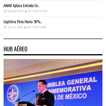
ANAM Aplaza Entrada En…
IT
02-AGO-2026
BY IT-NETWORK
Logística Pesa Hasta 30%…
Ex
30-JUL-2026
BY IT-NETWORK
HUB AÉREO