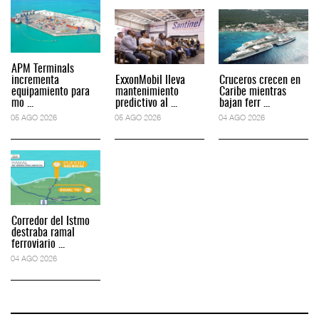
APM Terminals
incrementa
ExxonMobil lleva
Cruceros crecen en
equipamiento para
mantenimiento
Caribe mientras
mo ...
predictivo al ...
bajan ferr ...
05 AGO 2026
05 AGO 2026
04 AGO 2026
Corredor del Istmo
destraba ramal
ferroviario ...
04 AGO 2026