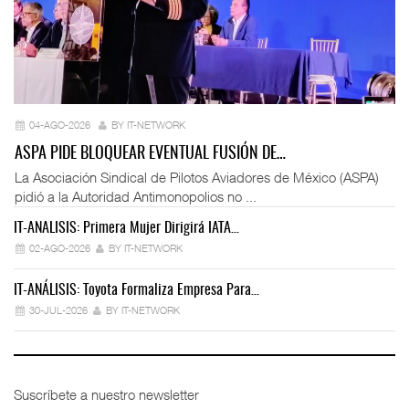
04-AGO-2026
BY IT-NETWORK
ASPA PIDE BLOQUEAR EVENTUAL FUSIÓN DE…
La Asociación Sindical de Pilotos Aviadores de México (ASPA)
pidió a la Autoridad Antimonopolios no ...
IT-ANÁLISIS: Primera Mujer Dirigirá IATA…
IT
02-AGO-2026
BY IT-NETWORK
IT-ANÁLISIS: Toyota Formaliza Empresa Para…
IT
30-JUL-2026
BY IT-NETWORK
Suscríbete a nuestro newsletter