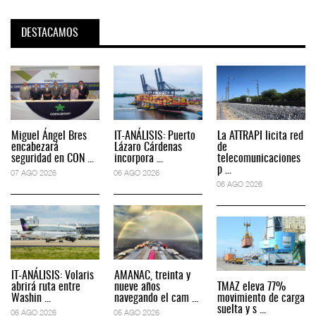
DESTACAMOS
Miguel Ángel Bres
IT-ANÁLISIS: Puerto
La ATTRAPI licita red
encabezará
Lázaro Cárdenas
de
seguridad en CON ...
incorpora ...
telecomunicaciones
p ...
07 AGO 2026
06 AGO 2026
06 AGO 2026
IT-ANÁLISIS: Volaris
AMANAC, treinta y
abrirá ruta entre
nueve años
TMAZ eleva 77%
Washin ...
navegando el cam ...
movimiento de carga
suelta y s ...
06 AGO 2026
05 AGO 2026