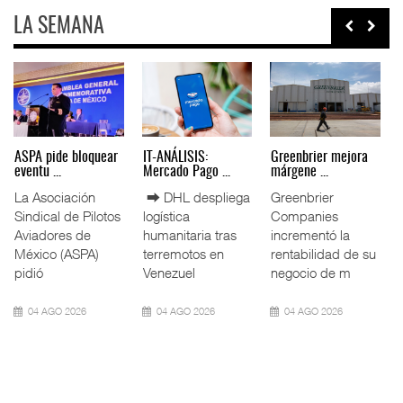
LA SEMANA
Miguel Ángel Bres
IT-ANÁLISIS: Puerto
La ATTRAPI licita
encabez ...
Lázar ...
red de ...
La Confederación
⮕ Canal de
La Agencia de
de Cámaras
Panamá reducirá
Trenes y
Industriales
nuevamente el
Transporte Público
(CONCAMIN)
calado de
Integrado
designó a Migu
Neopanamax ⮕
(ATTRAPI) abri
07 AGO 2026
06 AGO 2026
06 AGO 2026