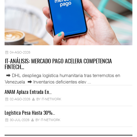
04-AGO-2026
IT-ANÁLISIS: MERCADO PAGO ACELERA COMPETENCIA
FINTECH…
⮕ DHL despliega logística humanitaria tras terremotos en
Venezuela ⮕ Inventarios deficientes elev ...
ANAM Aplaza Entrada En…
IT
02-AGO-2026
BY IT-NETWORK
Logística Pesa Hasta 30%…
Ex
30-JUL-2026
BY IT-NETWORK