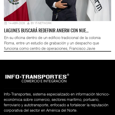
14-ABR-2026
BY IT-NETWORK
LAGUNES BUSCARÁ REDEFINIR ANIERM CON NUE…
En su oficina dentro de un edificio tradicional de la colonia
Roma, entre un estudio de grabación y un despacho que
funciona como centro de operaciones, Francisco Javie
Info-Transportes, sistema especializado en información técnico-
económica sobre comercio, sectores marítimo, portuario,
ferroviario y autotransporte, enfocado a fortalecer la reputación
corporativa del sector en América del Norte.