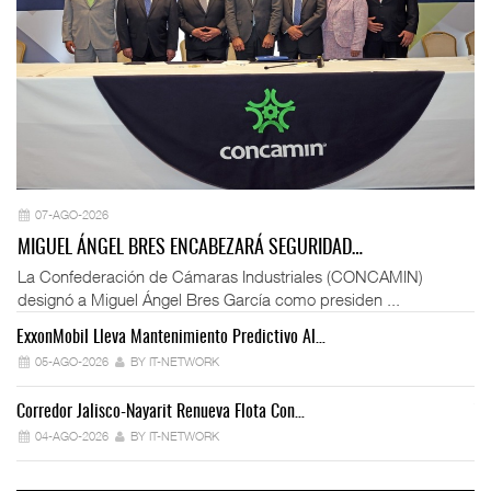
07-AGO-2026
MIGUEL ÁNGEL BRES ENCABEZARÁ SEGURIDAD…
La Confederación de Cámaras Industriales (CONCAMIN)
designó a Miguel Ángel Bres García como presiden ...
ExxonMobil Lleva Mantenimiento Predictivo Al…
La
05-AGO-2026
BY IT-NETWORK
Corredor Jalisco-Nayarit Renueva Flota Con…
Tr
04-AGO-2026
BY IT-NETWORK