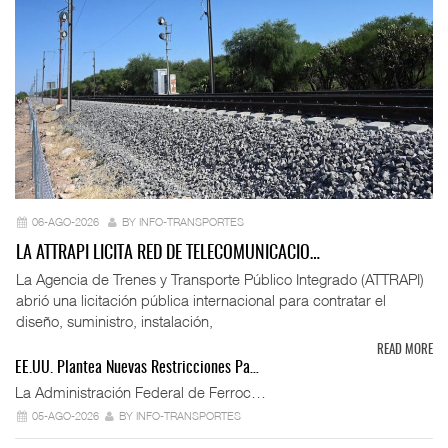
06-AGO-2026
BY INFO-TRANSPORTES
LA ATTRAPI LICITA RED DE TELECOMUNICACIO…
La Agencia de Trenes y Transporte Público Integrado (ATTRAPI)
abrió una licitación pública internacional para contratar el
diseño, suministro, instalación,
READ MORE
EE.UU. Plantea Nuevas Restricciones Pa…
La Administración Federal de Ferroc…
05-AGO-2026
BY INFO-TRANSPORTES