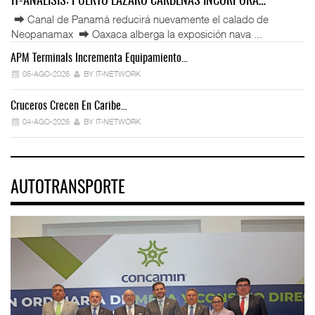
IT-ANÁLISIS: PUERTO LÁZARO CÁRDENAS INCORPORA…
⮕ Canal de Panamá reducirá nuevamente el calado de
Neopanamax ⮕ Oaxaca alberga la exposición nava ...
APM Terminals Incrementa Equipamiento…
05-AGO-2026
BY IT-NETWORK
Cruceros Crecen En Caribe…
04-AGO-2026
BY IT-NETWORK
AUTOTRANSPORTE