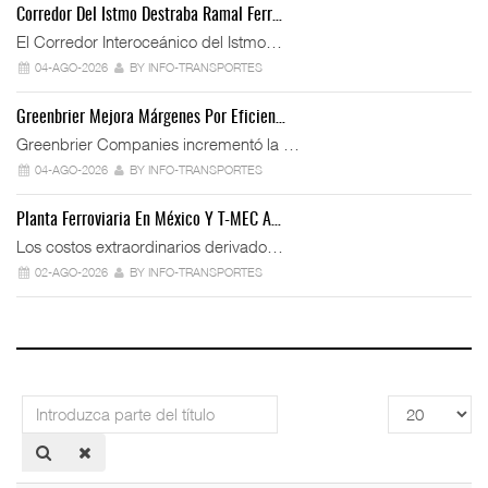
Corredor Del Istmo Destraba Ramal Ferr…
El Corredor Interoceánico del Istmo…
04-AGO-2026
BY INFO-TRANSPORTES
Greenbrier Mejora Márgenes Por Eficien…
Greenbrier Companies incrementó la …
04-AGO-2026
BY INFO-TRANSPORTES
Planta Ferroviaria En México Y T-MEC A…
Los costos extraordinarios derivado…
02-AGO-2026
BY INFO-TRANSPORTES
Introduzca
Cantidad
parte
a
del
mostrar
título