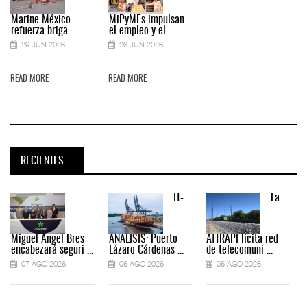
Marine México
MiPyMEs impulsan
refuerza briga ...
el empleo y el ...
29 JUN 2026
26 JUN 2026
READ MORE
READ MORE
RECIENTES
IT-
La
Miguel Ángel Bres
ANÁLISIS: Puerto
ATTRAPI licita red
encabezará seguri ...
Lázaro Cárdenas ...
de telecomuni ...
07 AGO 2026
06 AGO 2026
06 AGO 2026