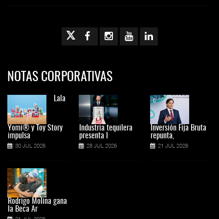
NOTAS CORPORATIVAS
Lala
Yomi® y Toy Story
Industria tequilera
Inversión Fija Bruta
impulsa
presenta l
repunta,
30 JUL 2026
28 JUL 2026
21 JUL 2026
Rodrigo Molina gana
la Beca Ar
21 JUL 2026