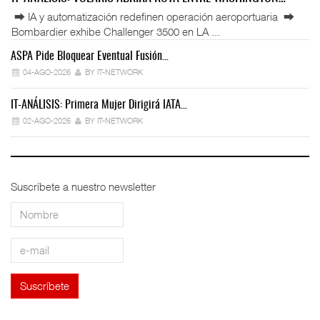
⮕ IA y automatización redefinen operación aeroportuaria ⮕
Bombardier exhibe Challenger 3500 en LA ...
ASPA Pide Bloquear Eventual Fusión…
IT
04-AGO-2026
BY IT-NETWORK
IT-ANÁLISIS: Primera Mujer Dirigirá IATA…
IT
02-AGO-2026
BY IT-NETWORK
Suscríbete a nuestro newsletter