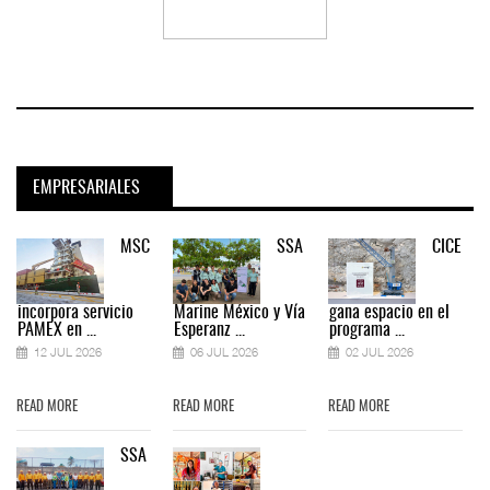
EMPRESARIALES
MSC
SSA
CICE
incorpora servicio
Marine México y Vía
gana espacio en el
PAMEX en ...
Esperanz ...
programa ...
12 JUL 2026
06 JUL 2026
02 JUL 2026
READ MORE
READ MORE
READ MORE
SSA