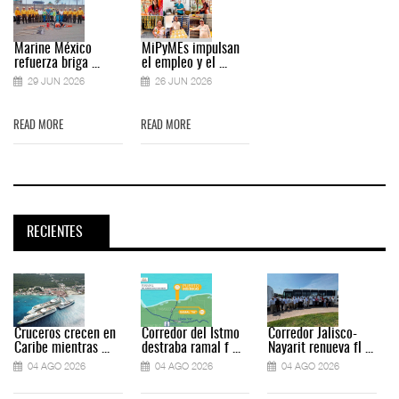
Marine México
MiPyMEs impulsan
refuerza briga ...
el empleo y el ...
29 JUN 2026
26 JUN 2026
READ MORE
READ MORE
RECIENTES
Cruceros crecen en
Corredor del Istmo
Corredor Jalisco-
Caribe mientras ...
destraba ramal f ...
Nayarit renueva fl ...
04 AGO 2026
04 AGO 2026
04 AGO 2026