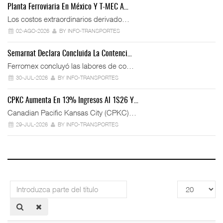
Planta Ferroviaria En México Y T-MEC A…
Los costos extraordinarios derivado…
02-AGO-2026
BY INFO-TRANSPORTES
Semarnat Declara Concluida La Contenci…
Ferromex concluyó las labores de co…
30-JUL-2026
BY INFO-TRANSPORTES
CPKC Aumenta En 13% Ingresos Al 1S26 Y…
Canadian Pacific Kansas City (CPKC)…
29-JUL-2026
BY INFO-TRANSPORTES
Introduzca
Cantidad
parte
a
del
mostrar
título