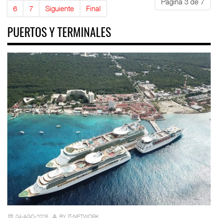
Página 3 de 7
6
7
Siguiente
Final
PUERTOS Y TERMINALES
04-AGO-2026
BY IT-NETWORK