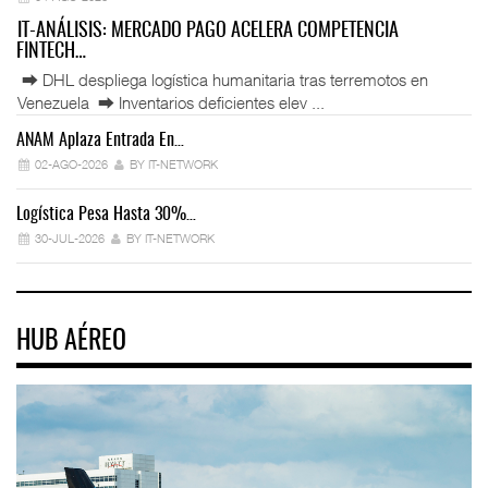
IT-ANÁLISIS: MERCADO PAGO ACELERA COMPETENCIA
FINTECH…
⮕ DHL despliega logística humanitaria tras terremotos en
Venezuela ⮕ Inventarios deficientes elev ...
ANAM Aplaza Entrada En…
IT
02-AGO-2026
BY IT-NETWORK
Logística Pesa Hasta 30%…
Ex
30-JUL-2026
BY IT-NETWORK
HUB AÉREO