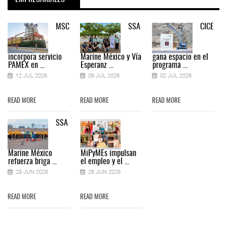
MSC
SSA
CICE
incorpora servicio
Marine México y Vía
gana espacio en el
PAMEX en ...
Esperanz ...
programa ...
12 JUL 2026
06 JUL 2026
02 JUL 2026
READ MORE
READ MORE
READ MORE
SSA
Marine México
MiPyMEs impulsan
refuerza briga ...
el empleo y el ...
29 JUN 2026
26 JUN 2026
READ MORE
READ MORE