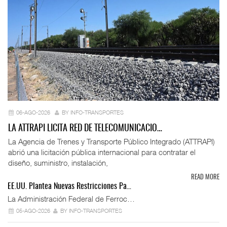
06-AGO-2026
BY INFO-TRANSPORTES
LA ATTRAPI LICITA RED DE TELECOMUNICACIO…
La Agencia de Trenes y Transporte Público Integrado (ATTRAPI)
abrió una licitación pública internacional para contratar el
diseño, suministro, instalación,
READ MORE
EE.UU. Plantea Nuevas Restricciones Pa…
La Administración Federal de Ferroc…
05-AGO-2026
BY INFO-TRANSPORTES