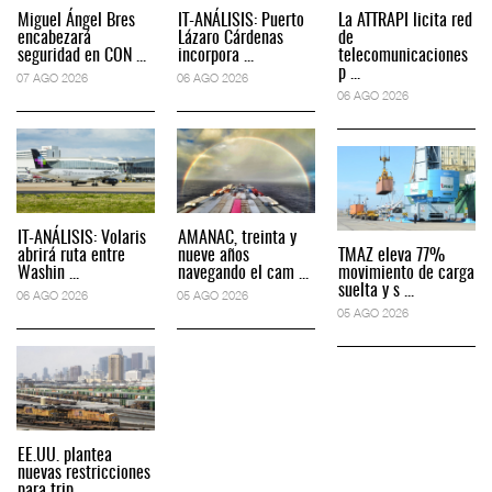
Miguel Ángel Bres
IT-ANÁLISIS: Puerto
La ATTRAPI licita red
encabezará
Lázaro Cárdenas
de
seguridad en CON ...
incorpora ...
telecomunicaciones
p ...
07 AGO 2026
06 AGO 2026
06 AGO 2026
IT-ANÁLISIS: Volaris
AMANAC, treinta y
abrirá ruta entre
nueve años
TMAZ eleva 77%
Washin ...
navegando el cam ...
movimiento de carga
suelta y s ...
06 AGO 2026
05 AGO 2026
05 AGO 2026
EE.UU. plantea
nuevas restricciones
para trip ...