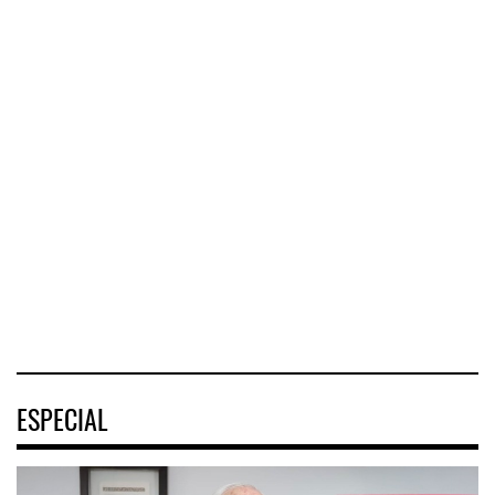
Corredor del Istmo
Corredor Jalisco-
destra ...
Nayarit ...
Cruceros crecen en
Caribe ...
El Corredor
El corredor
COZUMEL, Méx.
Interoceánico del
metropolitano que
— El arribo de
Istmo de
conecta Jalisco y
pasajeros en
Tehuantepec (CIIT)
Nayarit inició la
cruceros a la
destrabó
turística
04 AGO 2026
04 AGO 2026
04 AGO 2026
ESPECIAL