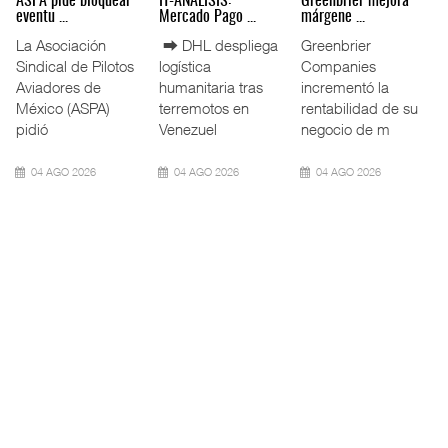
Miguel Ángel Bres
IT-ANÁLISIS: Puerto
La ATTRAPI licita
encabez ...
Lázar ...
red de ...
La Confederación
⮕ Canal de
La Agencia de
de Cámaras
Panamá reducirá
Trenes y
Industriales
nuevamente el
Transporte Público
(CONCAMIN)
calado de
Integrado
designó a Migu
Neopanamax ⮕
(ATTRAPI) abri
07 AGO 2026
06 AGO 2026
06 AGO 2026
IT-ANÁLISIS: Volaris
AMANAC, treinta y
TMAZ eleva 77%
abri ...
nueve a ...
movimiento ...
⮕ IA y
La transformación
La Terminal
automatización
del comercio
Marítima de
redefinen
marítimo mundial
Mazatlán (TMAZ),
operación
también ha
subsidiaria