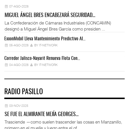
07-AGO-2026
MIGUEL ÁNGEL BRES ENCABEZARÁ SEGURIDAD…
La Confederación de Cámaras Industriales (CONCAMIN)
designó a Miguel Ángel Bres García como presiden ...
ExxonMobil Lleva Mantenimiento Predictivo Al…
La
05-AGO-2026
BY IT-NETWORK
Corredor Jalisco-Nayarit Renueva Flota Con…
Tr
04-AGO-2026
BY IT-NETWORK
RADIO PASILLO
03-NOV-2025
SE FUE EL ALMIRANTE MEJÍA GEORGES…
Trasciende —como suelen trascender las cosas en Manzanillo,
primero en el muelle y luego entre el of ...