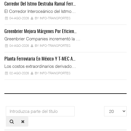
Corredor Del Istmo Destraba Ramal Ferr…
El Corredor Interoceánico del Istmo…
04-AGO-2026
BY INFO-TRANSPORTES
Greenbrier Mejora Márgenes Por Eficien…
Greenbrier Companies incrementó la …
04-AGO-2026
BY INFO-TRANSPORTES
Planta Ferroviaria En México Y T-MEC A…
Los costos extraordinarios derivado…
02-AGO-2026
BY INFO-TRANSPORTES
Introduzca
Cantidad
parte
a
del
mostrar
título