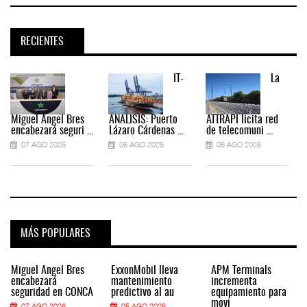
RECIENTES
IT-
La
Miguel Ángel Bres
ANÁLISIS: Puerto
ATTRAPI licita red
encabezará seguri ...
Lázaro Cárdenas ...
de telecomuni ...
07 AGO 2026
06 AGO 2026
06 AGO 2026
MÁS POPULARES
Miguel Ángel Bres
ExxonMobil lleva
APM Terminals
encabezará
mantenimiento
incrementa
seguridad en CONCA
predictivo al au
equipamiento para
movi
07 AGO 2026
05 AGO 2026