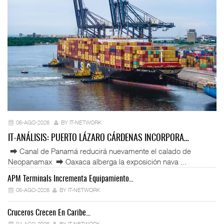
06-AGO-2026
BY IT-NETWORK
IT-ANÁLISIS: PUERTO LÁZARO CÁRDENAS INCORPORA…
⮕ Canal de Panamá reducirá nuevamente el calado de
Neopanamax ⮕ Oaxaca alberga la exposición nava ...
APM Terminals Incrementa Equipamiento…
05-AGO-2026
BY IT-NETWORK
Cruceros Crecen En Caribe…
04-AGO-2026
BY IT-NETWORK