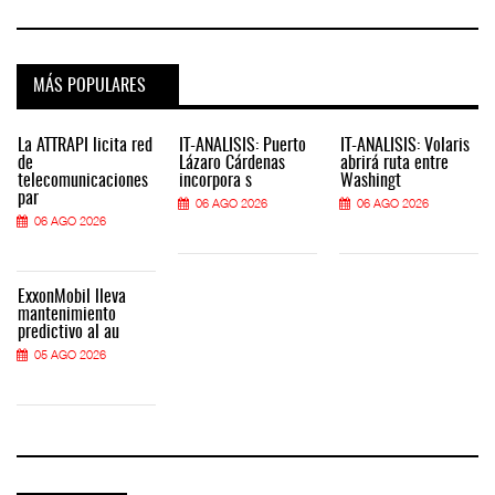
MÁS POPULARES
La ATTRAPI licita red
IT-ANÁLISIS: Puerto
IT-ANÁLISIS: Volaris
de
Lázaro Cárdenas
abrirá ruta entre
telecomunicaciones
incorpora s
Washingt
par
06 AGO 2026
06 AGO 2026
06 AGO 2026
ExxonMobil lleva
mantenimiento
predictivo al au
05 AGO 2026