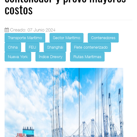
costos
Creado: 07 Junio 2024
Transporte Marítimo
Sector Marítimo
Contenedores
China
FEU
Shanghái
Flete contenerizado
Nueva York
Índice Drewry
Rutas Marítimas