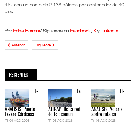
4%, con un costo de 2,136 dólares por contenedor de 40
pies.
Por
Edna Herrera
/ Síguenos en
Facebook
,
X
y
LinkedIn
Anterior
Siguiente
RECIENTES
IT-
La
IT-
ANÁLISIS: Puerto
ATTRAPI licita red
ANÁLISIS: Volaris
Lázaro Cárdenas ...
de telecomuni ...
abrirá ruta en ...
06 AGO 2026
06 AGO 2026
06 AGO 2026