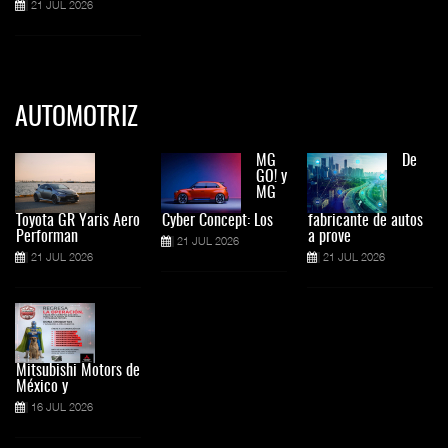
21 JUL 2026
AUTOMOTRIZ
MG
De
GO! y
MG
Toyota GR Yaris Aero
Cyber Concept: Los
fabricante de autos
Performan
a prove
21 JUL 2026
21 JUL 2026
21 JUL 2026
Mitsubishi Motors de
México y
16 JUL 2026