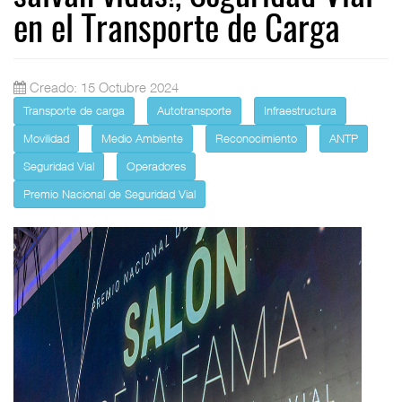
en el Transporte de Carga
Creado: 15 Octubre 2024
Transporte de carga
Autotransporte
Infraestructura
Movilidad
Medio Ambiente
Reconocimiento
ANTP
Seguridad Vial
Operadores
Premio Nacional de Seguridad Vial