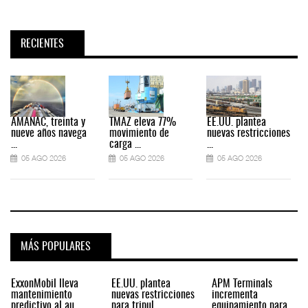
RECIENTES
AMANAC, treinta y
TMAZ eleva 77%
EE.UU. plantea
nueve años navega
movimiento de
nuevas restricciones
...
carga ...
...
.
05 AGO 2026
05 AGO 2026
05 AGO 2026
MÁS POPULARES
ExxonMobil lleva
EE.UU. plantea
APM Terminals
mantenimiento
nuevas restricciones
incrementa
predictivo al au
para tripul
equipamiento para