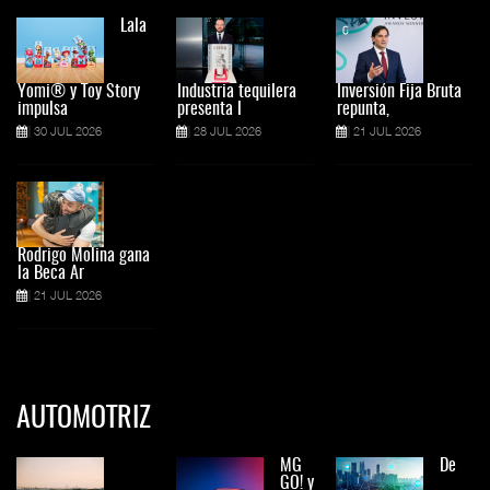
Lala
Yomi® y Toy Story
Industria tequilera
Inversión Fija Bruta
impulsa
presenta l
repunta,
30 JUL 2026
28 JUL 2026
21 JUL 2026
Rodrigo Molina gana
la Beca Ar
21 JUL 2026
AUTOMOTRIZ
MG
De
GO! y