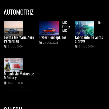
AUTOMOTRIZ
MG
De
GO! y
MG
Toyota GR Yaris Aero
Cyber Concept: Los
fabricante de autos
Performan
a prove
21 JUL 2026
21 JUL 2026
21 JUL 2026
Mitsubishi Motors de
México y
16 JUL 2026