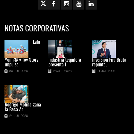
NOTAS CORPORATIVAS
Lala
Yomi® y Toy Story
Industria tequilera
Inversión Fija Bruta
impulsa
presenta l
repunta,
30 JUL 2026
28 JUL 2026
21 JUL 2026
Rodrigo Molina gana
la Beca Ar
21 JUL 2026