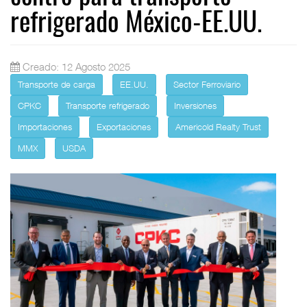
refrigerado México-EE.UU.
Creado: 12 Agosto 2025
Transporte de carga
EE.UU.
Sector Ferroviario
CPKC
Transporte refrigerado
Inversiones
Importaciones
Exportaciones
Americold Realty Trust
MMX
USDA