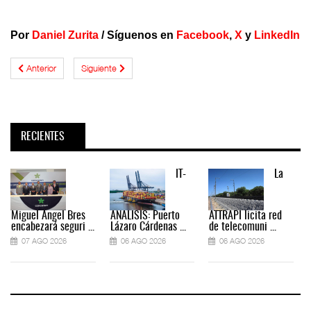
Por
Daniel Zurita
/ Síguenos en
Facebook
,
X
y
LinkedIn
Anterior
Siguiente
RECIENTES
IT-
La
Miguel Ángel Bres
ANÁLISIS: Puerto
ATTRAPI licita red
encabezará seguri ...
Lázaro Cárdenas ...
de telecomuni ...
07 AGO 2026
06 AGO 2026
06 AGO 2026