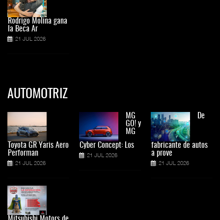
Rodrigo Molina gana
la Beca Ar
21 JUL 2026
AUTOMOTRIZ
MG
De
GO! y
MG
Toyota GR Yaris Aero
Cyber Concept: Los
fabricante de autos
Performan
a prove
21 JUL 2026
21 JUL 2026
21 JUL 2026
Mitsubishi Motors de