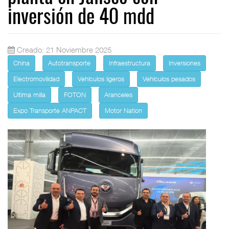
inversión de 40 mdd
Creado: 21 Noviembre 2025
China
Autotransporte
Infraestructura
Inversiones
Electromovilidad
Vehículos ligeros
Vehículos pesados
Ultima milla
FOTON
Aranceles
Expo Transporte ANPACT
Motor Nation