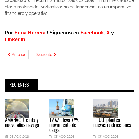
capacidad sin recurrir a mudanzas costosas. En un mercado de
oferta restringida, verticalizar no es tendencia: es un imperativo
financiero y operativo.
Por
Edna Herrera
/
Síguenos en
Facebook
,
X
y
LinkedIn
Anterior
Siguiente
RECIENTES
AMANAC, treinta y
TMAZ eleva 77%
EE.UU. plantea
nueve años navega
movimiento de
nuevas restricciones
...
carga ...
...
.
05 AGO 2026
05 AGO 2026
05 AGO 2026