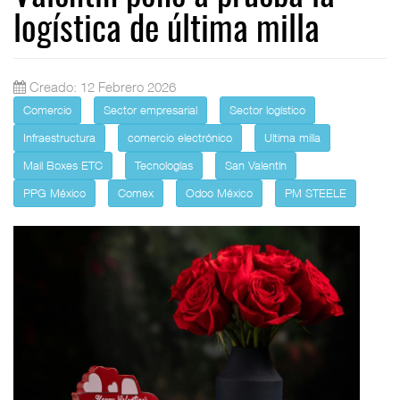
logística de última milla
Creado: 12 Febrero 2026
Comercio
Sector empresarial
Sector logístico
Infraestructura
comercio electrónico
Ultima milla
Mail Boxes ETC
Tecnologías
San Valentín
PPG México
Comex
Odoo México
PM STEELE