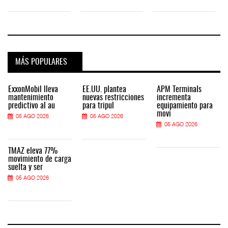
MÁS POPULARES
ExxonMobil lleva
EE.UU. plantea
APM Terminals
mantenimiento
nuevas restricciones
incrementa
predictivo al au
para tripul
equipamiento para
movi
05 AGO 2026
05 AGO 2026
05 AGO 2026
TMAZ eleva 77%
movimiento de carga
suelta y ser
05 AGO 2026