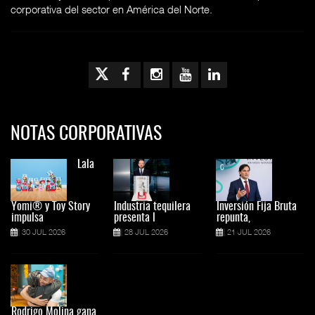
corporativa del sector en América del Norte.
NOTAS CORPORATIVAS
Lala
Yomi® y Toy Story
Industria tequilera
Inversión Fija Bruta
impulsa
presenta l
repunta,
30 JUL 2026
28 JUL 2026
21 JUL 2026
Rodrigo Molina gana