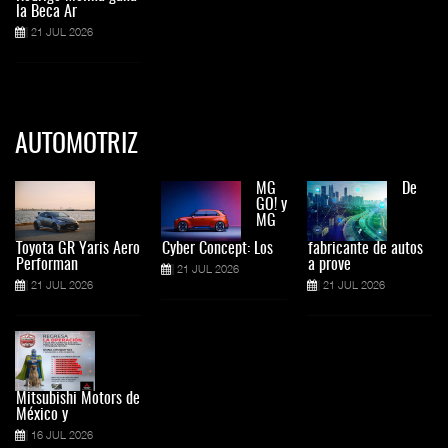
la Beca Ar
21 JUL 2026
AUTOMOTRIZ
MG
De
GO! y
MG
Toyota GR Yaris Aero
Cyber Concept: Los
fabricante de autos
Performan
a prove
21 JUL 2026
21 JUL 2026
21 JUL 2026
Mitsubishi Motors de
México y
16 JUL 2026