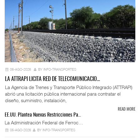
06-AGO-2026
BY INFO-TRANSPORTES
LA ATTRAPI LICITA RED DE TELECOMUNICACIO…
La Agencia de Trenes y Transporte Público Integrado (ATTRAPI)
abrió una licitación pública internacional para contratar el
diseño, suministro, instalación,
READ MORE
EE.UU. Plantea Nuevas Restricciones Pa…
La Administración Federal de Ferroc…
05-AGO-2026
BY INFO-TRANSPORTES