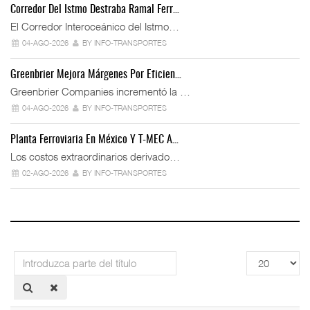
Corredor Del Istmo Destraba Ramal Ferr…
El Corredor Interoceánico del Istmo…
04-AGO-2026
BY INFO-TRANSPORTES
Greenbrier Mejora Márgenes Por Eficien…
Greenbrier Companies incrementó la …
04-AGO-2026
BY INFO-TRANSPORTES
Planta Ferroviaria En México Y T-MEC A…
Los costos extraordinarios derivado…
02-AGO-2026
BY INFO-TRANSPORTES
Introduzca
Cantidad
parte
a
del
mostrar
título