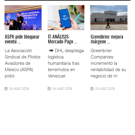
Miguel Ángel Bres
IT-ANÁLISIS: Puerto
La ATTRAPI licita
encabez ...
Lázar ...
red de ...
La Confederación
⮕ Canal de
La Agencia de
de Cámaras
Panamá reducirá
Trenes y
Industriales
nuevamente el
Transporte Público
(CONCAMIN)
calado de
Integrado
designó a Migu
Neopanamax ⮕
(ATTRAPI) abri
07 AGO 2026
06 AGO 2026
06 AGO 2026
IT-ANÁLISIS: Volaris
AMANAC, treinta y
TMAZ eleva 77%