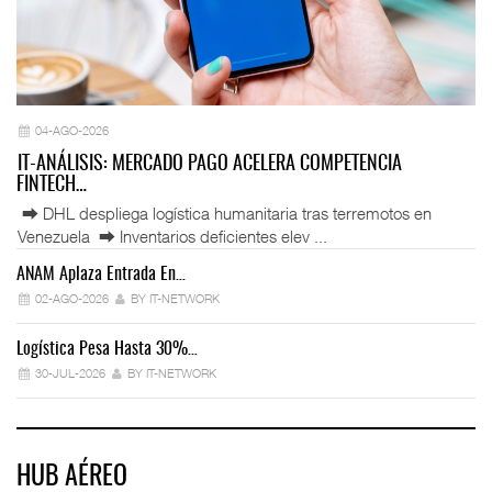
04-AGO-2026
IT-ANÁLISIS: MERCADO PAGO ACELERA COMPETENCIA
FINTECH…
⮕ DHL despliega logística humanitaria tras terremotos en
Venezuela ⮕ Inventarios deficientes elev ...
ANAM Aplaza Entrada En…
IT
02-AGO-2026
BY IT-NETWORK
Logística Pesa Hasta 30%…
Ex
30-JUL-2026
BY IT-NETWORK
HUB AÉREO