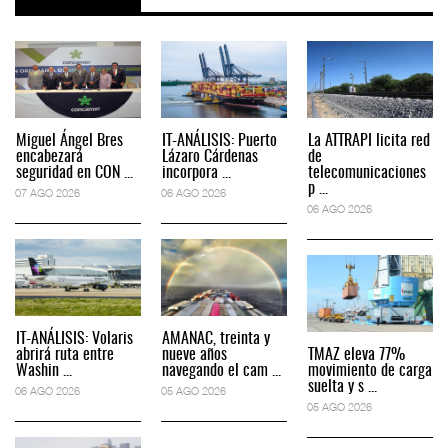
Miguel Ángel Bres
IT-ANÁLISIS: Puerto
La ATTRAPI licita red
encabezará
Lázaro Cárdenas
de
seguridad en CON ...
incorpora ...
telecomunicaciones
p ...
07 AGO 2026
06 AGO 2026
06 AGO 2026
IT-ANÁLISIS: Volaris
AMANAC, treinta y
abrirá ruta entre
nueve años
TMAZ eleva 77%
Washin ...
navegando el cam ...
movimiento de carga
suelta y s ...
06 AGO 2026
05 AGO 2026
05 AGO 2026