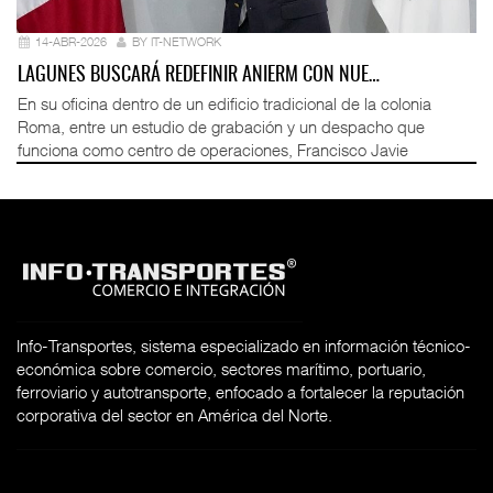
14-ABR-2026
BY IT-NETWORK
LAGUNES BUSCARÁ REDEFINIR ANIERM CON NUE…
En su oficina dentro de un edificio tradicional de la colonia
Roma, entre un estudio de grabación y un despacho que
funciona como centro de operaciones, Francisco Javie
Info-Transportes, sistema especializado en información técnico-
económica sobre comercio, sectores marítimo, portuario,
ferroviario y autotransporte, enfocado a fortalecer la reputación
corporativa del sector en América del Norte.