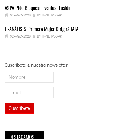
ASPA Pide Bloquear Eventual Fusión…
IT
04-AGO-2026
BY IT-NETWORK
IT-ANÁLISIS: Primera Mujer Dirigirá IATA…
IT
02-AGO-2026
BY IT-NETWORK
Suscríbete a nuestro newsletter
DESTACAMOS