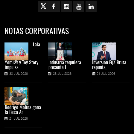
NOTAS CORPORATIVAS
Lala
Yomi® y Toy Story
Industria tequilera
Inversión Fija Bruta
impulsa
presenta l
repunta,
30 JUL 2026
28 JUL 2026
21 JUL 2026
Rodrigo Molina gana
la Beca Ar
21 JUL 2026