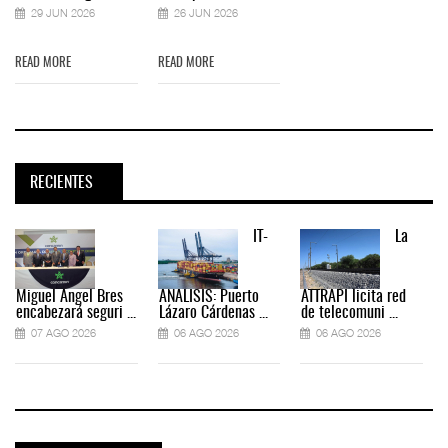
29 JUN 2026
26 JUN 2026
READ MORE
READ MORE
RECIENTES
IT-
La
Miguel Ángel Bres
ANÁLISIS: Puerto
ATTRAPI licita red
encabezará seguri ...
Lázaro Cárdenas ...
de telecomuni ...
07 AGO 2026
06 AGO 2026
06 AGO 2026