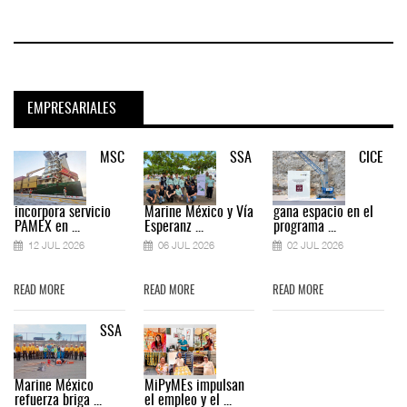
EMPRESARIALES
MSC
SSA
CICE
incorpora servicio
Marine México y Vía
gana espacio en el
PAMEX en ...
Esperanz ...
programa ...
12 JUL 2026
06 JUL 2026
02 JUL 2026
READ MORE
READ MORE
READ MORE
SSA
Marine México
MiPyMEs impulsan
refuerza briga ...
el empleo y el ...