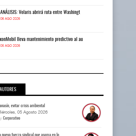
-ANÁLISIS: Volaris abrirá ruta entre Washingt
IT-ANÁLISIS: V
06 AGO 2026
06 AGO 2026
xonMobil lleva mantenimiento predictivo al au
ExxonMobil lle
05 AGO 2026
05 AGO 2026
AUTORES
anasín, evitar crisis ambiental
iércoles, 05 Agosto 2026
By
Corporativo
a nueva fuerza sindical que asoma en lo...