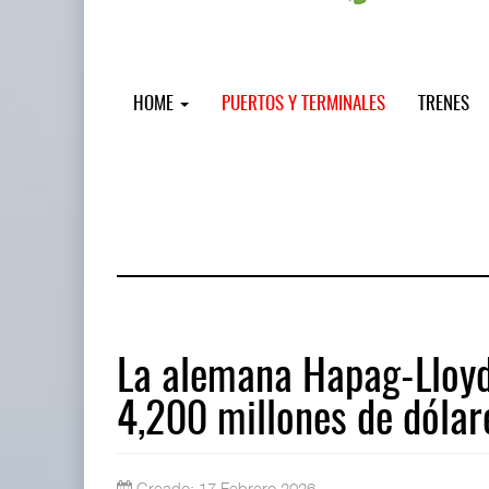
HOME
PUERTOS Y TERMINALES
TRENES
La alemana Hapag-Lloyd
4,200 millones de dólar
IT-ANÁLISIS: Puerto Lázaro Cárdenas
06 AGO 2026
Creado: 17 Febrero 2026