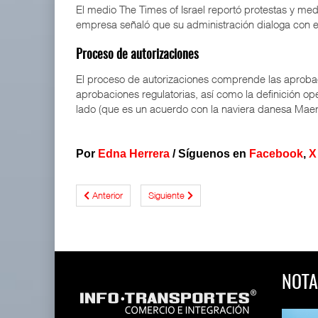
El medio The Times of Israel reportó protestas y me
empresa señaló que su administración dialoga con el
Proceso de autorizaciones
El proceso de autorizaciones comprende las aprobaci
aprobaciones regulatorias, así como la definición o
lado (que es un acuerdo con la naviera danesa Maer
Por
Edna Herrera
/
Síguenos en
Facebook
,
X
Anterior
Siguiente
NOTA
 y Toy Story
Lala Yomi® y Toy Story
Toyota GR Yaris Aero