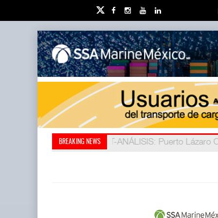
IT-ANÁLISIS: Puerto Lázaro C
La ATTRAPI licita red de tel
BREAKING NEWS
abrió