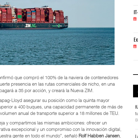
IT-ANÁLISIS: Volaris abrirá ruta entre Washingt
IT
06 AGO 2026
ExxonMobil lleva mantenimiento predictivo al au
Ex
05 AGO 2026
confirmó que compró el 100% de la naviera de contenedores
 fuerte presencia en las rutas comerciales de nicho, en una
pagará a 35 por acción, y creará la Nueva ZIM.
pag-Lloyd asegurar su posición como la quinta mayor
 superior a 400 buques, una capacidad permanente de más de
K
 volumen anual de transporte superior a 18 millones de TEU.
M
ja y compartimos las mismas ambiciones: ofrecer un
erativa excepcional y un compromiso con la innovación digital,
nuestra gente en todo el mundo”, señaló
Rolf Habben Jansen
,
L