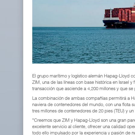
IT-ANÁLISIS: Volaris abrirá ruta entre Washingt
06 AGO 2026
ExxonMobil lleva mantenimiento predictivo al au
05 AGO 2026
El grupo marítimo y logístico alemán Hapag-Lloyd 
ZIM, una de las líneas con base histórica en Israel y
transacción que asciende a 4,200 millones y que se 
La combinación de ambas compañías permitirá a Ha
naviera de contenedores del mundo, con una flota
tres millones de contenedores de 20 pies (TEU) y un
"Creemos que ZIM y Hapag-Lloyd son una gran pare
excelente servicio al cliente, ofrecer una calidad op
todo ello impulsado por la experiencia y pasión de 