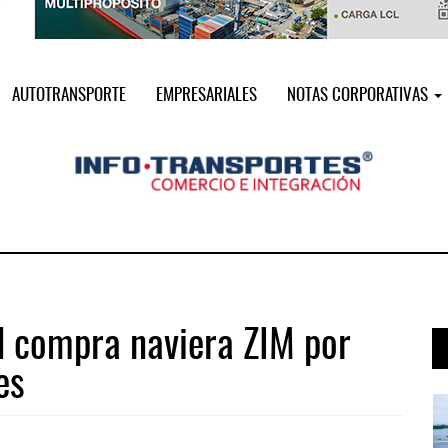
AUTOTRANSPORTE
EMPRESARIALES
NOTAS CORPORATIVAS
 compra naviera ZIM por
es
 ...
IT-ANÁLISIS: Puerto Lázaro Cárdenas ...
06 AGO 2026