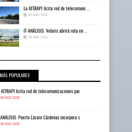
La ATTRAPI licita red de telecomuni ...
06 AGO 2026
IT-ANÁLISIS: Volaris abrirá ruta en ...
06 AGO 2026
MÁS POPULARES
 ATTRAPI licita red de telecomunicaciones par
La ATTRAPI lic
06 AGO 2026
06 AGO 2026
-ANÁLISIS: Puerto Lázaro Cárdenas incorpora s
IT-ANÁLISIS: P
06 AGO 2026
06 AGO 2026