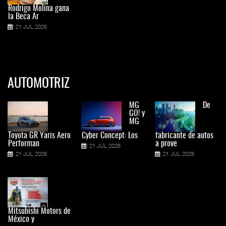
Rodrigo Molina gana
la Beca Ar
21 JUL 2026
AUTOMOTRIZ
MG
De
GO! y
MG
Toyota GR Yaris Aero
Cyber Concept: Los
fabricante de autos
Performan
a prove
21 JUL 2026
21 JUL 2026
21 JUL 2026
Mitsubishi Motors de
México y