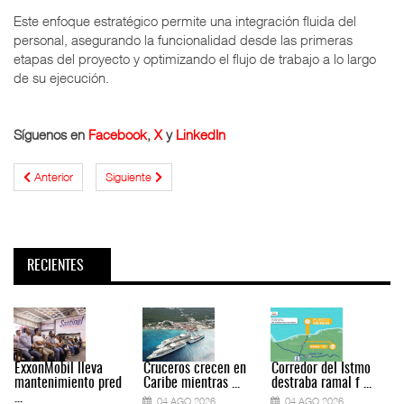
Este enfoque estratégico permite una integración fluida del
personal, asegurando la funcionalidad desde las primeras
etapas del proyecto y optimizando el flujo de trabajo a lo largo
de su ejecución.
Síguenos en
Facebook
,
X
y
LinkedIn
Anterior
Siguiente
RECIENTES
ExxonMobil lleva
Cruceros crecen en
Corredor del Istmo
mantenimiento pred
Caribe mientras ...
destraba ramal f ...
...
.
04 AGO 2026
04 AGO 2026