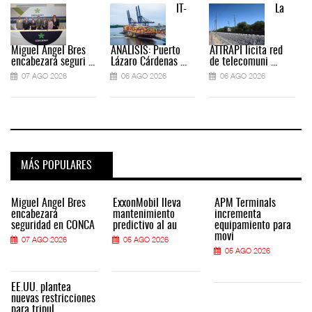
IT-
La
Miguel Ángel Bres
ANÁLISIS: Puerto
ATTRAPI licita red
encabezará seguri ...
Lázaro Cárdenas ...
de telecomuni ...
07 AGO 2026
06 AGO 2026
06 AGO 2026
MÁS POPULARES
Miguel Ángel Bres
ExxonMobil lleva
APM Terminals
encabezará
mantenimiento
incrementa
seguridad en CONCA
predictivo al au
equipamiento para
movi
07 AGO 2026
05 AGO 2026
05 AGO 2026
EE.UU. plantea
nuevas restricciones
para tripul