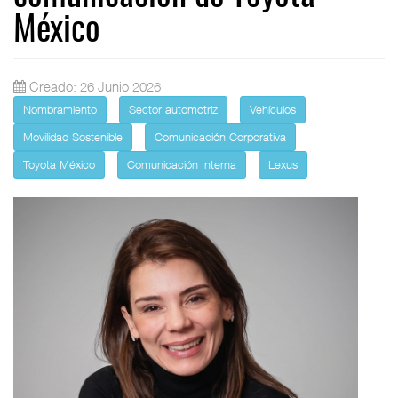
México
Creado: 26 Junio 2026
Nombramiento
Sector automotriz
Vehículos
Movilidad Sostenible
Comunicación Corporativa
Toyota México
Comunicación Interna
Lexus