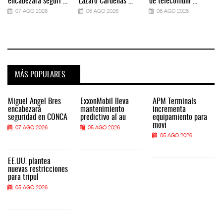
encabezará seguri ...
Lázaro Cárdenas ...
de telecomuni ...
07 AGO 2026
06 AGO 2026
06 AGO 2026
MÁS POPULARES
Miguel Ángel Bres
ExxonMobil lleva
APM Terminals
encabezará
mantenimiento
incrementa
seguridad en CONCA
predictivo al au
equipamiento para
movi
07 AGO 2026
05 AGO 2026
05 AGO 2026
EE.UU. plantea
nuevas restricciones
para tripul
05 AGO 2026