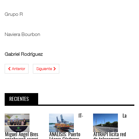
Grupo R
Naviera Bourbon
Gabriel Rodríguez
Anterior
Siguiente
RECIENTES
IT-
La
Miguel Ángel Bres
ANÁLISIS: Puerto
ATTRAPI licita red