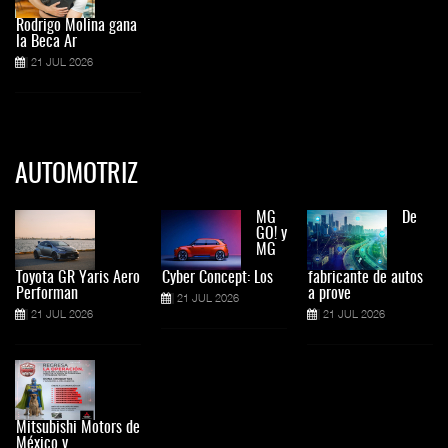
Rodrigo Molina gana
la Beca Ar
21 JUL 2026
AUTOMOTRIZ
MG
De
GO! y
MG
Toyota GR Yaris Aero
Cyber Concept: Los
fabricante de autos
Performan
a prove
21 JUL 2026
21 JUL 2026
21 JUL 2026
Mitsubishi Motors de
México y