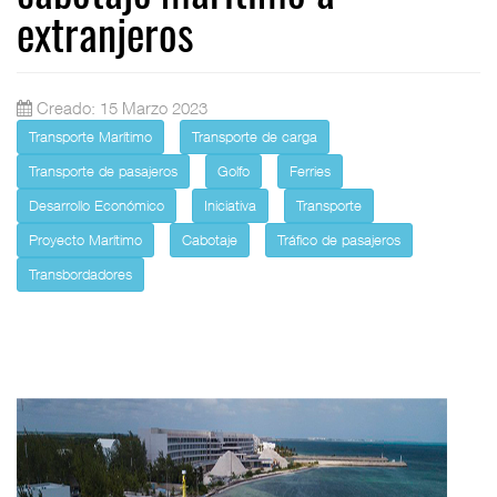
extranjeros
Creado: 15 Marzo 2023
Transporte Marítimo
Transporte de carga
Transporte de pasajeros
Golfo
Ferries
Desarrollo Económico
Iniciativa
Transporte
Proyecto Marítimo
Cabotaje
Tráfico de pasajeros
Transbordadores