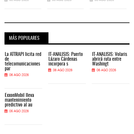
MÁS POPULARES
La ATTRAPI licita red
IT-ANÁLISIS: Puerto
IT-ANÁLISIS: Volaris
de
Lázaro Cárdenas
abrirá ruta entre
telecomunicaciones
incorpora s
Washingt
par
06 AGO 2026
06 AGO 2026
06 AGO 2026
ExxonMobil lleva
mantenimiento
predictivo al au
05 AGO 2026