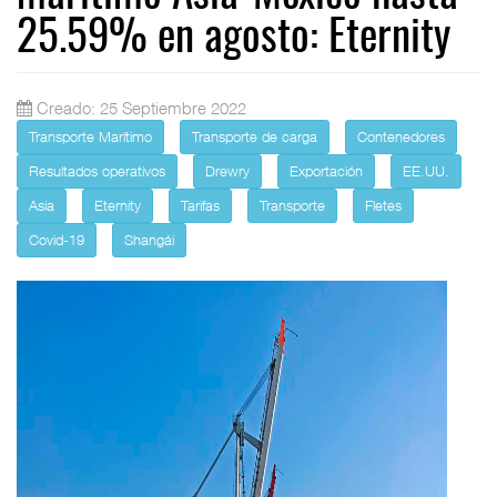
25.59% en agosto: Eternity
Creado: 25 Septiembre 2022
Transporte Marítimo
Transporte de carga
Contenedores
Resultados operativos
Drewry
Exportación
EE.UU.
Asia
Eternity
Tarifas
Transporte
Fletes
Covid-19
Shangái