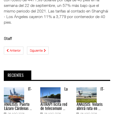
semana del 22 de septiembre, un 57% más bajo que el
mismo periodo del 2021. Las tarifas al contado en Shanghái
- Los Ángeles cayeron 11% a 3,779 por contenedor de 40
pies.
Staff
Anterior
Siguiente
RECIENTES
IT-
La
IT-
ANÁLISIS: Puerto
ATTRAPI licita red
ANÁLISIS: Volaris
Lázaro Cárdenas ...
de telecomuni ...
abrirá ruta en ...
06 AGO 2026
06 AGO 2026
06 AGO 2026