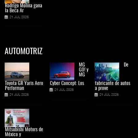
Rodrigo Molina gana
la Beca Ar
21 JUL 2026
AUTOMOTRIZ
MG
De
GO! y
MG
Toyota GR Yaris Aero
Cyber Concept: Los
fabricante de autos
Performan
a prove
21 JUL 2026
21 JUL 2026
21 JUL 2026
Mitsubishi Motors de
México y