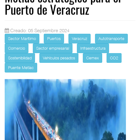
Puerto de Veracruz
Creado: 05 Septiembre 2024
Sector Marítimo
Puertos
Veracruz
Autotransporte
Comercio
Sector empresarial
Infraestructura
Sostenibilidad
Vehículos pesados
Cemex
CO2
Puente Metlac