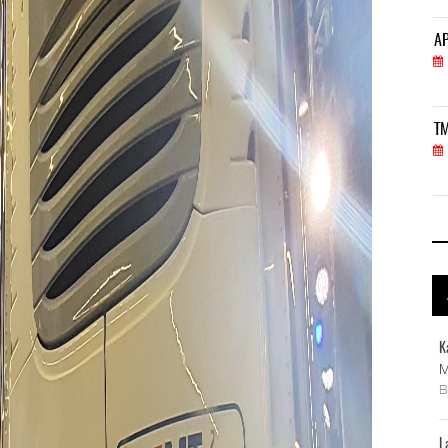
APM Terminals incrementa equipamiento para movi
AP
05 AGO 2026
TMAZ eleva 77% movimiento de carga suelta y ser
TM
05 AGO 2026
K
M
L