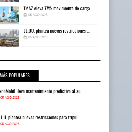
TMAZ eleva 77% movimiento de carga ...
05 AGO 2026
EE.UU. plantea nuevas restricciones ...
05 AGO 2026
MÁS POPULARES
xonMobil lleva mantenimiento predictivo al au
ExxonMobil lle
05 AGO 2026
05 AGO 2026
.UU. plantea nuevas restricciones para tripul
EE.UU. plantea
05 AGO 2026
05 AGO 2026