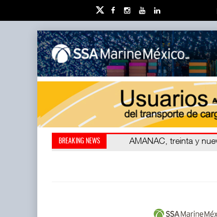
Kanasín, evitar crisis amb
AMANAC, treinta y nu
BREAKING NEWS
también ha redefini