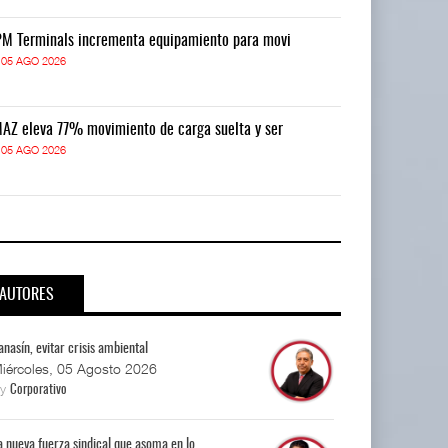
M Terminals incrementa equipamiento para movi
APM Terminals
05 AGO 2026
05 AGO 2026
AZ eleva 77% movimiento de carga suelta y ser
TMAZ eleva 77
05 AGO 2026
05 AGO 2026
AUTORES
anasín, evitar crisis ambiental
iércoles, 05 Agosto 2026
By
Corporativo
a nueva fuerza sindical que asoma en lo...