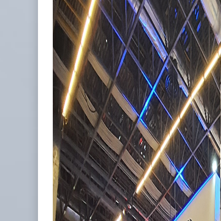
APM Terminals incrementa equipamiento para movi
05 AGO 2026
TMAZ eleva 77% movimiento de carga suelta y ser
05 AGO 2026