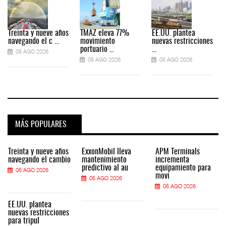
Treinta y nueve años
TMAZ eleva 77%
EE.UU. plantea
navegando el c ...
movimiento
nuevas restricciones
portuario ...
...
05 AGO 2026
05 AGO 2026
05 AGO 2026
MÁS POPULARES
Treinta y nueve años
ExxonMobil lleva
APM Terminals
navegando el cambio
mantenimiento
incrementa
predictivo al au
equipamiento para
05 AGO 2026
movi
05 AGO 2026
05 AGO 2026
EE.UU. plantea
nuevas restricciones
para tripul